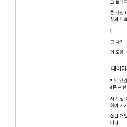
광고 트래픽
다른 사람 
사실과 다르
위반 사례:
광고 사기
명의 도용
사용자 데이터
개인 정보 및 민
용되는 모든 관련
타사 계정,
롯하여 기
수집된 개인
합니다.