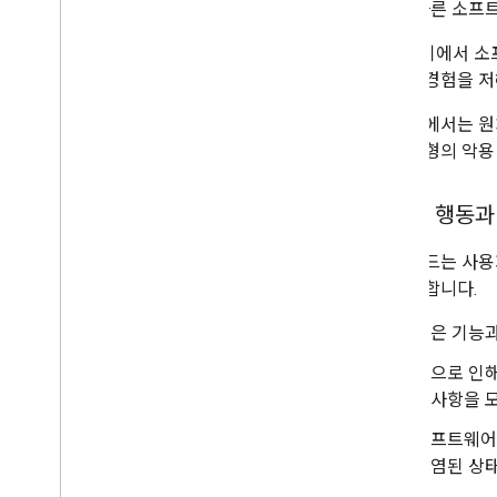
다른 소프트
휴대기기에서 소프
사용자 경험을 저
이 문서에서는 원
로운 유형의 악용
투명한 행동과
모든 코드는 사용
않아야 합니다.
앱은 기능과
앱으로 인해
경사항을 
소프트웨어는
감염된 상태