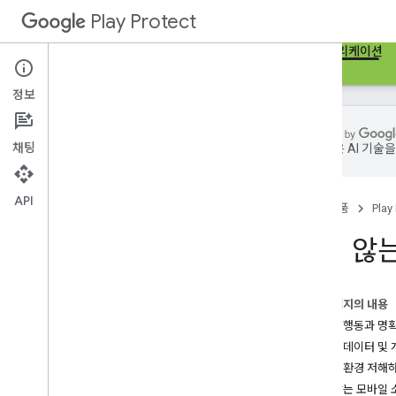
Play Protect
홈
Google Play 프로텍트
잠재적으로 위험한 애플리케이션
정보
채팅
Google은 AI 
잠재적으로 위험한 애플리케이션
멀웨어
API
홈
제품
Play
원치 않는 모바일 소프트웨어 (MUw
S)
원치 않는
경고 문자열
경고 관련 개발자 가이드
PHA 신고
이 페이지의 내용
투명한 행동과 명
사용자 데이터 및 
모바일 환경 저해
원치 않는 모바일 