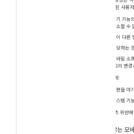
사용자 환경은 직
며, 광고된 사용
기기 기능의
취소할 수 
앱이 다른 
해당하는 경
모바일 소프
OS의 변경
위반 사례:
불편을 야
시스템 기능
각 콘텐츠 위반에
원치 않는 모