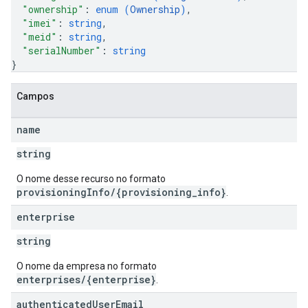
"ownership"
: 
enum (
Ownership
)
,
"imei"
: 
string
,
"meid"
: 
string
,
"serialNumber"
: 
string
}
Campos
name
string
O nome desse recurso no formato
provisioningInfo/{provisioning_info}
.
enterprise
string
O nome da empresa no formato
enterprises/{enterprise}
.
authenticated
User
Email