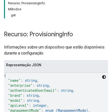
Recurso: ProvisioningInfo
Métodos
get
Recurso: Provisioning
Info
Informações sobre um dispositivo que estão disponíveis
durante a configuração.
Representação JSON
{
"name"
: 
string
,
"enterprise"
: 
string
,
"authenticatedUserEmail"
: 
string
,
"brand"
: 
string
,
"model"
: 
string
,
"apiLevel"
: 
integer
,
"managementMode"
: 
enum (
ManagementMode
)
,