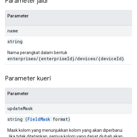
Parameter jalur
Parameter
name
string
Nama perangkat dalam bentuk
enterprises/{enterpriseId}/devices/{deviceId}
.
Parameter kueri
Parameter
update
Mask
string (
FieldMask
format)
Mask kolom yang menunjukkan kolom yang akan diperbarui.
Jika tidak ditetapkan, semua kolom yang dapat diubah akan