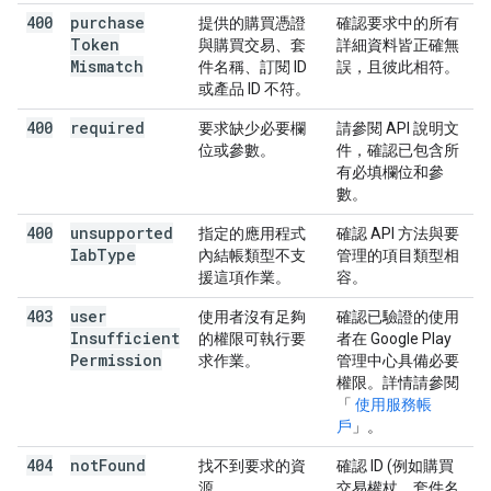
400
purchase
提供的購買憑證
確認要求中的所有
Token
與購買交易、套
詳細資料皆正確無
Mismatch
件名稱、訂閱 ID
誤，且彼此相符。
或產品 ID 不符。
400
required
要求缺少必要欄
請參閱 API 說明文
位或參數。
件，確認已包含所
有必填欄位和參
數。
400
unsupported
指定的應用程式
確認 API 方法與要
Iab
Type
內結帳類型不支
管理的項目類型相
援這項作業。
容。
403
user
使用者沒有足夠
確認已驗證的使用
Insufficient
的權限可執行要
者在 Google Play
Permission
求作業。
管理中心具備必要
權限。詳情請參閱
「
使用服務帳
戶
」。
404
not
Found
找不到要求的資
確認 ID (例如購買
源。
交易權杖、套件名