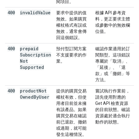
閱項目。
400
invalid
Value
要求中提供的值
根據 API 參考資
無效。如果購買
料，更正要求主體
權杖格式有誤或
或參數中的無效欄
無效，通常會傳
位值。
回這個錯誤。
400
prepaid
預付型訂閱方案
確認作業適用於訂
Subscription
不支援要求的作
閱類型。這項錯誤
Not
業。
專屬於「取消」、
Supported
「延後」、「退
款」或「撤銷」等
方法。
400
product
Not
提供的購買交易
嘗試執行作業前，
Owned
By
User
權杖有效，但使
請先使用對應的
用者目前並未擁
Get API 檢查資源
有該產品。如果
的目前狀態。確認
購買交易在確認
資源處於適合執行
前已退款、撤銷
動作的狀態。
或過期，就可能
發生這種情況。