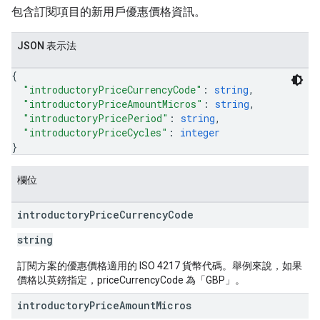
包含訂閱項目的新用戶優惠價格資訊。
JSON 表示法
{
"introductoryPriceCurrencyCode"
: 
string
,
"introductoryPriceAmountMicros"
: 
string
,
"introductoryPricePeriod"
: 
string
,
"introductoryPriceCycles"
: 
integer
}
欄位
introductory
Price
Currency
Code
string
訂閱方案的優惠價格適用的 ISO 4217 貨幣代碼。舉例來說，如果
價格以英鎊指定，priceCurrencyCode 為「GBP」。
introductory
Price
Amount
Micros