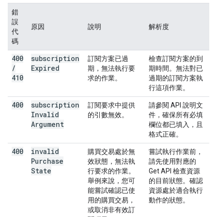
錯
誤
原因
說明
解析度
代
碼
400
subscription
訂閱方案已過
檢查訂閱方案的到
/
Expired
期，無法執行要
期時間。無法對已
410
求的作業。
過期的訂閱方案執
行這項作業。
400
subscription
訂閱要求中提供
請參閱 API 說明文
Invalid
的引數無效。
件，確保所有必填
Argument
欄位都已填入，且
格式正確。
400
invalid
購買交易處於無
嘗試執行作業前，
Purchase
效狀態，無法執
請先使用對應的
State
行要求的作業。
Get API 檢查資源
舉例來說，您可
的目前狀態。確認
能嘗試確認已使
資源處於適合執行
用的購買交易，
動作的狀態。
或取消非有效訂