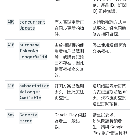
稱、產品 ID、訂閱
ID) 正確無誤。
409
concurrent
有人嘗試更新正
以指數輪詢方式重
Update
在同步更新的物
試要求。避免同時
件。
修改相同資源。
410
purchase
由於相關聯的使
停止使用這個購買
Token
No
用者帳戶已遭刪
交易權杖。
Longer
Valid
除，或購買記錄
已不存在，因此
購買權杖永久無
效。
410
subscription
訂閱方案已過期
這項錯誤表示訂閱
No
Longer
太久，因此無法
方案已過期超過 60
Available
再查詢。
天。您不應再查詢
這些訂閱項目。
5xx
Generic
Google Play 伺服
請重試要求。
error
器發生一般錯
如果問題持續發
誤。
生，請與 Google
Play 帳戶管理員聯