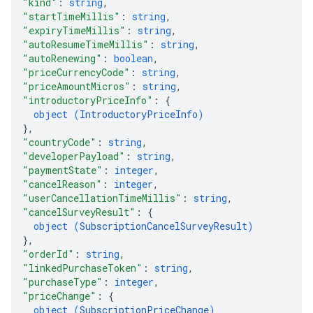
"kind"
: 
string
,
"startTimeMillis"
: 
string
,
"expiryTimeMillis"
: 
string
,
"autoResumeTimeMillis"
: 
string
,
"autoRenewing"
: 
boolean
,
"priceCurrencyCode"
: 
string
,
"priceAmountMicros"
: 
string
,
"introductoryPriceInfo"
: 
{
object (
IntroductoryPriceInfo
)
}
,
"countryCode"
: 
string
,
"developerPayload"
: 
string
,
"paymentState"
: 
integer
,
"cancelReason"
: 
integer
,
"userCancellationTimeMillis"
: 
string
,
"cancelSurveyResult"
: 
{
object (
SubscriptionCancelSurveyResult
)
}
,
"orderId"
: 
string
,
"linkedPurchaseToken"
: 
string
,
"purchaseType"
: 
integer
,
"priceChange"
: 
{
object (
SubscriptionPriceChange
)