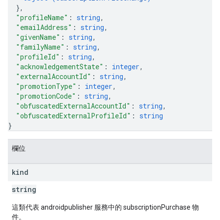
}
,
"profileName"
: 
string
,
"emailAddress"
: 
string
,
"givenName"
: 
string
,
"familyName"
: 
string
,
"profileId"
: 
string
,
"acknowledgementState"
: 
integer
,
"externalAccountId"
: 
string
,
"promotionType"
: 
integer
,
"promotionCode"
: 
string
,
"obfuscatedExternalAccountId"
: 
string
,
"obfuscatedExternalProfileId"
: 
string
}
欄位
kind
string
這類代表 androidpublisher 服務中的 subscriptionPurchase 物
件。