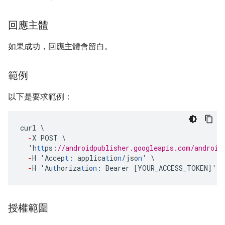
回應主體
如果成功，回應主體會留白。
範例
以下是要求範例：
curl
\
-
X
POST
\
'h
tt
ps
:
//androidpublisher.googleapis.com/android
-
H
'Accep
t
:
applica
t
io
n
/jso
n
'
\
-
H
'Au
t
horiza
t
io
n
:
Bearer
[
YOUR_ACCESS_TOKEN
]
'
授權範圍