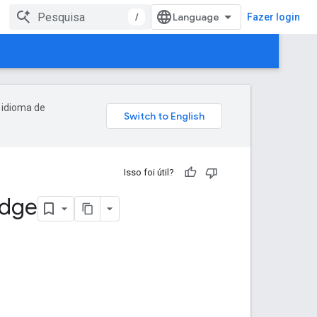
/
Fazer login
 idioma de
Isso foi útil?
edge