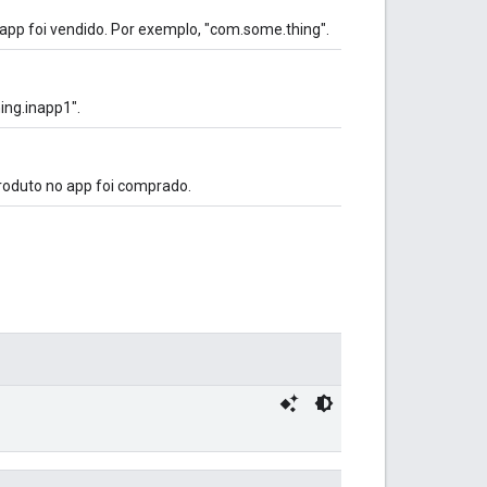
app foi vendido. Por exemplo, "com.some.thing".
ing.inapp1".
produto no app foi comprado.