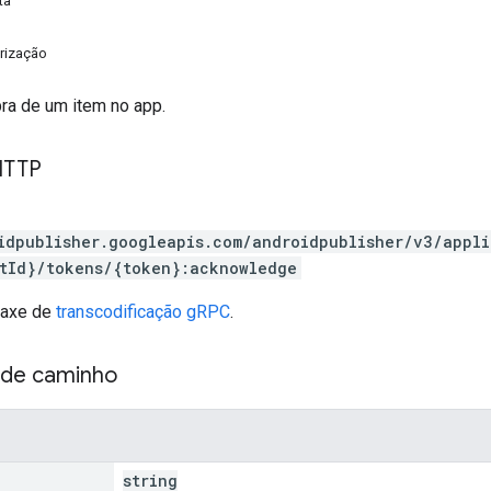
ta
rização
ra de um item no app.
HTTP
idpublisher.googleapis.com/androidpublisher/v3/appl
tId}/tokens/{token}:acknowledge
taxe de
transcodificação gRPC
.
 de caminho
string