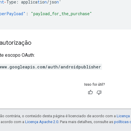
nt
-
Type
:
applica
t
io
n
/jso
n
'
perPayload"
:
"payload_for_the_purchase"
autorização
te escopo OAuth:
www.googleapis.com/auth/androidpublisher
Isso foi útil?
ão contrária, o conteúdo desta página é licenciado de acordo com a
Licença 
e acordo com a
Licença Apache 2.0
. Para mais detalhes, consulte as
políticas