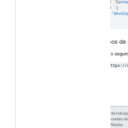
-
H
'Co
nte
Restricted
Payment
Countries
-
d
'
{
Streaming
Tax
Type
"develo
}
'
Subscription
Tax
And
Compliance
Settings
Segmentação
Tax
Tier
Escopos de 
Token
Pagination
Withdrawal
Right
Type
Requer o seguin
https://
Exceto em caso de indicaç
código são licenciadas d
da Oracle e/ou afiliadas.