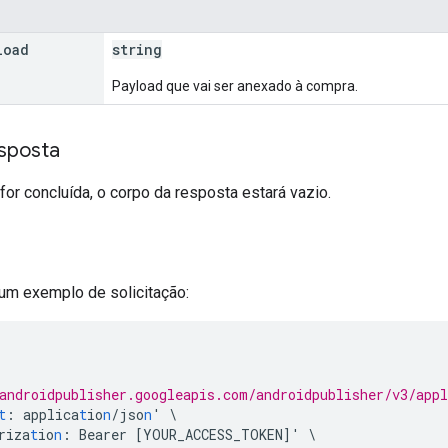
load
string
Payload que vai ser anexado à compra.
sposta
 for concluída, o corpo da resposta estará vazio.
 um exemplo de solicitação:
androidpublisher.googleapis.com/androidpublisher/v3/app
t
:
applica
t
io
n
/jso
n
'
\
riza
t
io
n
:
Bearer
[
YOUR_ACCESS_TOKEN
]
'
\