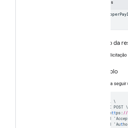
Campos
Tipos
developer
Pay
All
Users
Android
Sdks
App
Image
Type
App
Recovery
Action
Corpo da re
Expansion
File
Type
Migrate
Base
Plan
Prices
Response
Se a solicitação
Money
Offer
Tag
Exemplo
Page
Info
Preço
Confira a seguir
Product
Update
Latency
Tolerance
Recovery
Status
Regional
Price
Migration
Config
curl
\
Regional
Product
Age
Rating
Info
-
X
POST
\
'h
tt
ps
:
//
Regional
Tax
Rate
Info
-
H
'Accep
Regiões
-
H
'Au
t
ho
Regions
Version