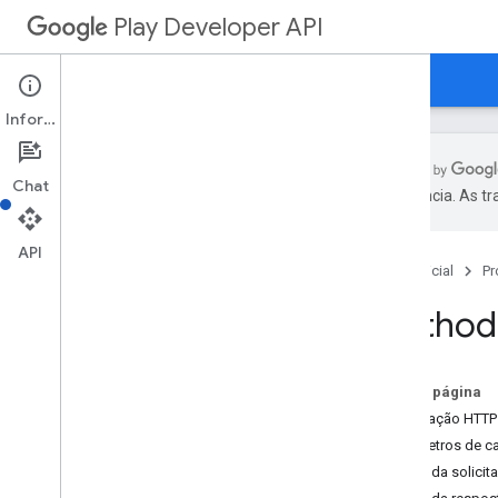
Play Developer API
Guias
Referência
Exemplos
Informações
Chat
preferência. As t
Resumo dos recursos
API
Página inicial
Pr
Recursos REST
applications
Method:
applications
.
device
Tier
Configs
applications
.
tracks
.
releases
apprecovery
Nesta página
appstoreappsreview
Solicitação HTTP
appstorecatalog
.
recent
App
Views
Parâmetros de c
appstorecatalog
.
recent
Update
Events
Corpo da solicit
edits