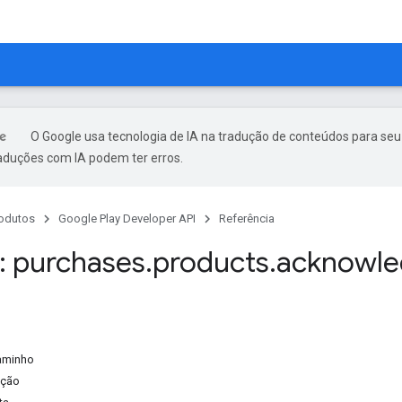
O Google usa tecnologia de IA na tradução de conteúdos para seu
raduções com IA podem ter erros.
odutos
Google Play Developer API
Referência
 purchases
.
products
.
acknowl
aminho
ação