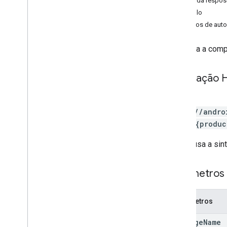
Corpo da respos
edits
.
apks
Exemplo
edits
.
bundles
Escopos de auto
edits
.
countryavailability
edits
.
deobfuscationfiles
Confirma a comp
edits
.
details
edits
.
expansionfiles
Solicitação 
edits
.
images
edits
.
listings
POST
edits
.
testers
https://andro
edits
.
tracks
ducts/{produc
externaltransactions
generatedapks
O URL usa a sin
grants
inappproducts
Parâmetros
internalappsharingartifacts
monetization
Parâmetros
monetization
.
onetimeproducts
monetization
.
onetimeproducts
.
package
Name
purchase
Options