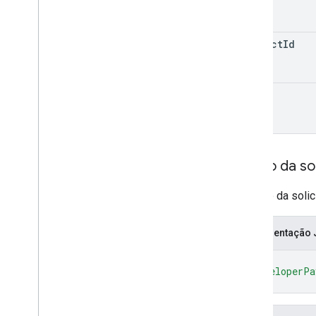
monetization
.
onetimeproducts
.
purchase
Options
.
offers
monetization
.
subscriptions
product
Id
monetization
.
subscriptions
.
base
Plans
monetization
.
subscriptions
.
base
Plans
.
offers
token
orders
purchases
.
products
Visão geral
acknowledge
Corpo da sol
consume
get
O corpo da soli
purchases
.
productsv2
purchases
.
subscriptions
Representação
purchases
.
subscriptionsv2
purchases
.
voidedpurchases
{
"developerPa
reviews
}
systemapks
.
variants
users