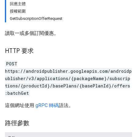
回應主體
授權範圍
GetSubscriptionOfferRequest
讀取一或多個訂閱優惠。
HTTP 要求
POST
https://androidpublisher.googleapis.com/androidp
ublisher/v3/applications/{packageName}/subscrip
tions/{productId}/basePlans/{basePlanId}/offers
ions
:batchGet
ions.offers
這個網址使用
gRPC 轉碼
語法。
s
路徑參數