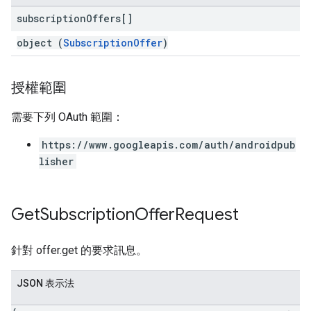
subscription
Offers[]
object (
SubscriptionOffer
)
授權範圍
需要下列 OAuth 範圍：
https://www.googleapis.com/auth/androidpub
lisher
Get
Subscription
Offer
Request
針對 offer.get 的要求訊息。
JSON 表示法