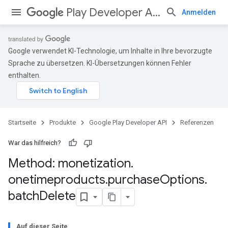
Play Developer API
Anmelden
Google verwendet KI-Technologie, um Inhalte in Ihre bevorzugte
Sprache zu übersetzen. KI-Übersetzungen können Fehler
enthalten.
Startseite
Produkte
Google Play Developer API
Referenzen
War das hilfreich?
Method: monetization
.
onetimeproducts
.
purchase
Options
.
batch
Delete
Auf dieser Seite