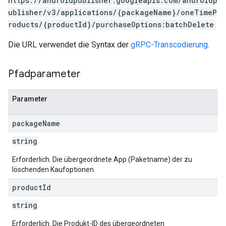
https://androidpublisher.googleapis.com/androidp
ublisher/v3/applications/{packageName}/oneTimeP
roducts/{productId}/purchaseOptions:batchDelete
Die URL verwendet die Syntax der
gRPC-Transcodierung
.
Pfadparameter
Parameter
package
Name
string
Erforderlich. Die übergeordnete App (Paketname) der zu
löschenden Kaufoptionen.
product
Id
string
Erforderlich. Die Produkt-ID des übergeordneten