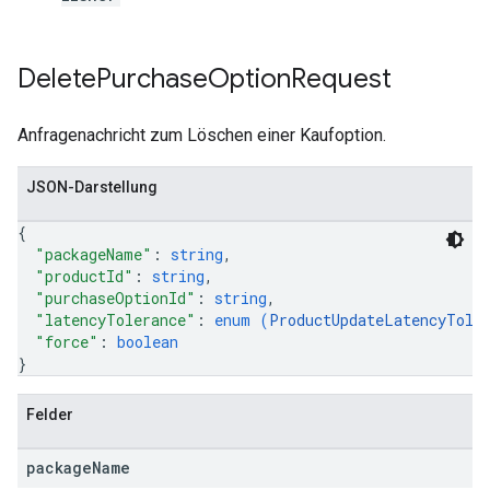
Delete
Purchase
Option
Request
Anfragenachricht zum Löschen einer Kaufoption.
JSON-Darstellung
{
"packageName"
: 
string
,
"productId"
: 
string
,
"purchaseOptionId"
: 
string
,
"latencyTolerance"
: 
enum (
ProductUpdateLatencyTole
"force"
: 
boolean
}
Felder
package
Name