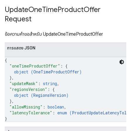
Update
One
Time
Product
Offer
Request
ข้อความคำขอสำหรับ UpdateOneTimeProductOffer
การแสดง JSON
{
"oneTimeProductOffer"
: 
{
object (
OneTimeProductOffer
)
}
,
"updateMask"
: 
string
,
"regionsVersion"
: 
{
object (
RegionsVersion
)
}
,
"allowMissing"
: 
boolean
,
"latencyTolerance"
: 
enum (
ProductUpdateLatencyTole
}