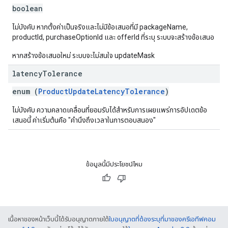
boolean
ไม่บังคับ หากตั้งค่าเป็นจริงและไม่มีข้อเสนอที่มี packageName,
productId, purchaseOptionId และ offerId ที่ระบุ ระบบจะสร้างข้อเสนอ
หากสร้างข้อเสนอใหม่ ระบบจะไม่สนใจ updateMask
latency
Tolerance
enum (
ProductUpdateLatencyTolerance
)
ไม่บังคับ ความคลาดเคลื่อนที่ยอมรับได้สำหรับการเผยแพร่การอัปเดตข้อ
เสนอนี้ ค่าเริ่มต้นคือ "คำนึงถึงเวลาในการตอบสนอง"
ข้อมูลนี้มีประโยชน์ไหม
เนื้อหาของหน้าเว็บนี้ได้รับอนุญาตภายใต้
ใบอนุญาตที่ต้องระบุที่มาของครีเอทีฟคอม