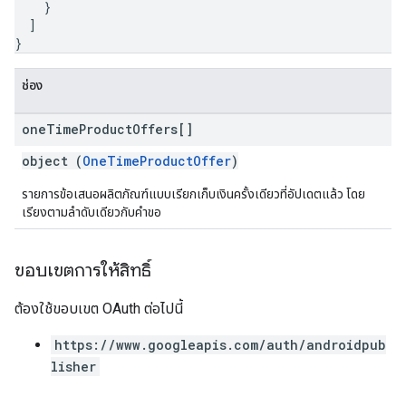
}
]
}
ช่อง
one
Time
Product
Offers[]
object (
OneTimeProductOffer
)
รายการข้อเสนอผลิตภัณฑ์แบบเรียกเก็บเงินครั้งเดียวที่อัปเดตแล้ว โดย
เรียงตามลำดับเดียวกับคำขอ
ขอบเขตการให้สิทธิ์
ต้องใช้ขอบเขต OAuth ต่อไปนี้
https://www.googleapis.com/auth/androidpub
lisher