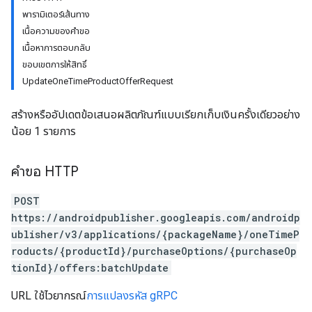
พารามิเตอร์เส้นทาง
เนื้อความของคำขอ
เนื้อหาการตอบกลับ
ขอบเขตการให้สิทธิ์
UpdateOneTimeProductOfferRequest
สร้างหรืออัปเดตข้อเสนอผลิตภัณฑ์แบบเรียกเก็บเงินครั้งเดียวอย่าง
น้อย 1 รายการ
คำขอ HTTP
ions
POST
ions.offers
https://androidpublisher.googleapis.com/androidp
ublisher/v3/applications/{packageName}/oneTimeP
roducts/{productId}/purchaseOptions/{purchaseOp
tionId}/offers:batchUpdate
URL ใช้ไวยากรณ์
การแปลงรหัส gRPC