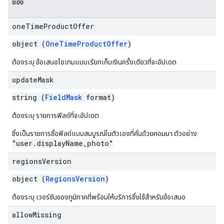
ช่อง
one
Time
Product
Offer
object (
OneTimeProductOffer
)
ต้องระบุ ข้อเสนอไอเทมแบบเรียกเก็บเงินครั้งเดียวที่จะอัปเดต
update
Mask
string (
FieldMask
format)
ต้องระบุ รายการฟิลด์ที่จะอัปเดต
ซึ่งเป็นรายการชื่อฟิลด์แบบสมบูรณ์ในตัวเองที่คั่นด้วยคอมมา ตัวอย่าง:
"user.displayName,photo"
regions
Version
object (
RegionsVersion
)
ต้องระบุ เวอร์ชันของภูมิภาคที่พร้อมให้บริการซึ่งใช้สำหรับข้อเสนอ
allow
Missing