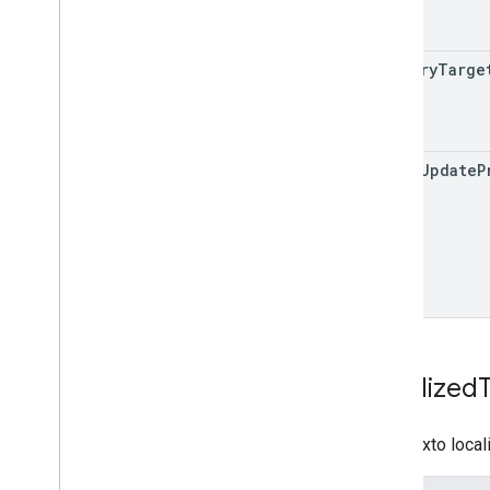
country
Targe
in
App
Update
P
Localized
Es el texto loca