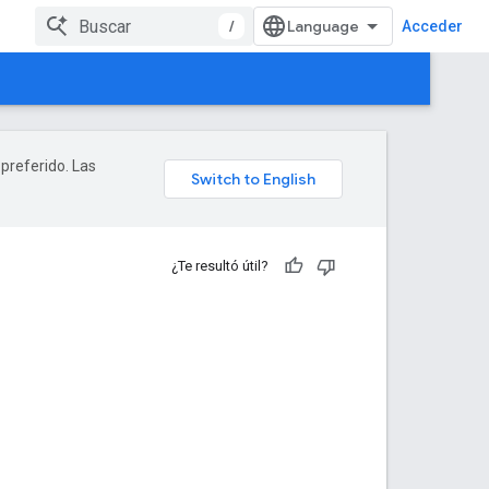
/
Acceder
 preferido. Las
¿Te resultó útil?