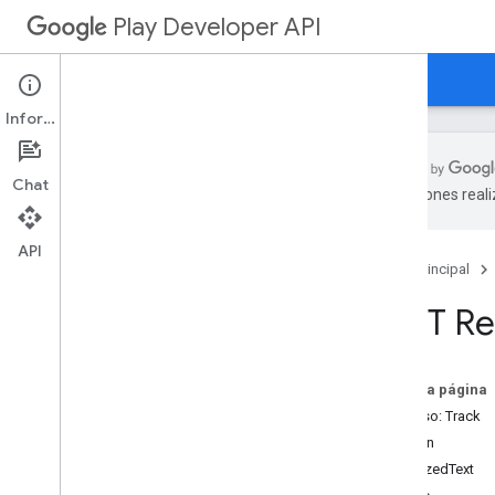
Play Developer API
Guías
Referencia
Ejemplos
Información
Chat
traducciones real
Resumen de recursos
API
Página principal
Recursos de REST
applications
REST Re
applications
.
device
Tier
Configs
applications
.
tracks
.
releases
apprecovery
En esta página
appstoreappsreview
Recurso: Track
appstorecatalog
.
recent
App
Views
Versión
appstorecatalog
.
recent
Update
Events
LocalizedText
edits