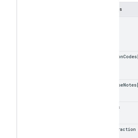
Regiones
Campos
Regions
Version
Restricted
Payment
Countries
name
Streaming
Tax
Type
Subscription
Tax
And
Compliance
Settings
Segmentación
Tax
Tier
version
Codes
Token
Pagination
Withdrawal
Right
Type
release
Notes
status
user
Fraction