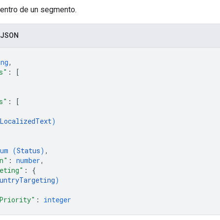
dentro de un segmento.
 JSON
ing
,
s"
: 
[
s"
: 
[
LocalizedText
)
num (
Status
)
,
n"
: 
number
,
eting"
: 
{
untryTargeting
)
Priority"
: 
integer