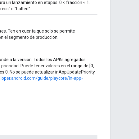
ara un lanzamiento en etapas. 0 < fracción < 1.
ess" o "halted".
íses. Ten en cuenta que solo se permite
 en el segmento de producción.
ponde a la versión. Todos los APKs agregados
prioridad. Puede tener valores en el rango de [0,
o es 0. No se puede actualizar inAppUpdatePriority
eloper.android.com/guide/playcore/in-app-