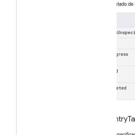
Es el estado de 
Enums
status
Unspec
draft
in
Progress
halted
completed
Country
Ta
Es la especifica