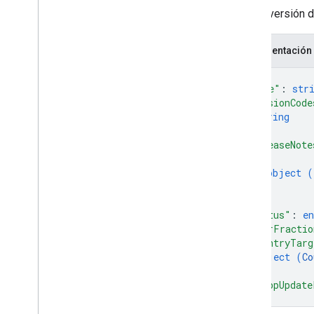
systemapks
.
variants
Es una versión 
users
Representación
Tipos
{
All
Users
"name"
: 
str
Android
Sdks
"versionCode
App
Image
Type
string
App
Recovery
Action
]
,
Expansion
File
Type
"releaseNote
{
Migrate
Base
Plan
Prices
Response
object (
Dinero
}
Offer
Tag
]
,
Page
Info
"status"
: 
e
Precio
"userFractio
"countryTarg
Product
Update
Latency
Tolerance
object (
Co
Recovery
Status
}
,
Regional
Price
Migration
Config
"inAppUpdate
Regional
Product
Age
Rating
Info
}
Regional
Tax
Rate
Info