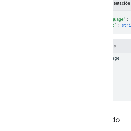
Representación
{
"language"
: 
"text"
: 
stri
}
Campos
language
text
Estado