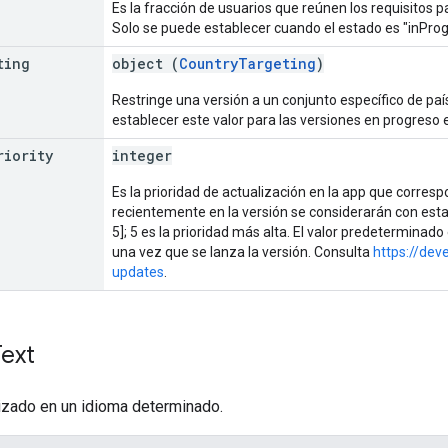
Es la fracción de usuarios que reúnen los requisitos p
Solo se puede establecer cuando el estado es "inProgr
ting
object (
CountryTargeting
)
Restringe una versión a un conjunto específico de pa
establecer este valor para las versiones en progreso
riority
integer
Es la prioridad de actualización en la app que corres
recientemente en la versión se considerarán con esta 
5]; 5 es la prioridad más alta. El valor predeterminad
una vez que se lanza la versión. Consulta
https://dev
updates
.
Text
lizado en un idioma determinado.