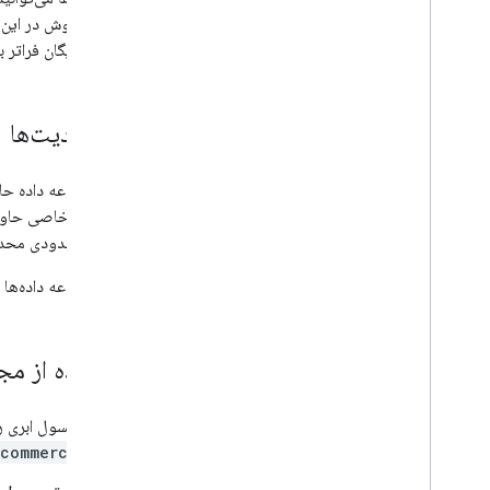
کاوش در این 
رایگان فراتر ب
محدودیت‌ها
این مجموعه داده حاو
فیلدهای خاصی حاوی مقادیر older
است تا حدودی محدو
این مجموعه داده‌ها ر
استفاده از مج
کنسول ابری را
ecommerce