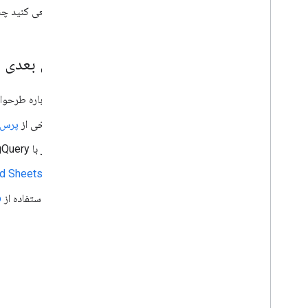
سعی کنید چ
مراحل بعدی
درباره طرحوا
برخی از
پرس‌
اگر با BigQuery آشنا نیستید،
از Connected Sheets
با استفاده از
o