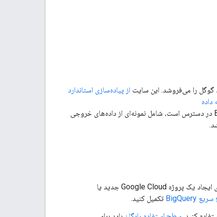
 گوگل را می‌فروشد. این سایت
از پیاده‌سازی استاندارد
داده
که از طریق برنامه BigQuery Public Datasets در دسترس است، شامل نمونه‌ای از داده‌های خروجی
شما نیاز به دسترسی به یک پروژه Google Cloud با فعال بودن BigQuery API دارید. برای ایجاد یک پروژه Google Cloud جدید یا
BigQuery
تکمیل کنید.
فاده کنید.
سطح استفاده رایگان
باید برای