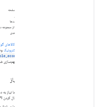
صادرات Big
Query، صادرات Big
Query
در این صفحه
داده های نمونه تجارت الکترونیک، داده های
پیش‌نیاز
نمونه تجارت الکترونیک
محدودیت‌ها
داده های نمونه برنامه بازی، داده های نمونه برنامه
بازی
استفاده از مجموعه داد
مراحل بعدی
فروشگاه کالاهای گوگل (Merchandise Store
تجارت الکترونیک
وب 
ple_ecommerce
رویداد مبهم‌سازی شده BigQuery به مدت سه ماه از تاریخ 2020-11-01 تا 2021-01-
پیش‌نیاز
فعال کردن BigQuery API در یک پروژه موجود، بخش
شما می‌توانی