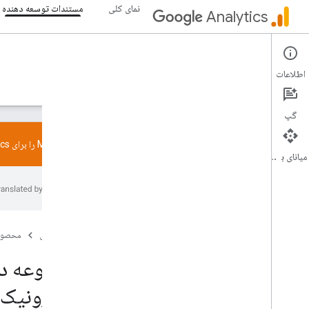
نمای کلی
مستندات توسعه دهنده
Analytics
مستندات توسعه دهنده
اطلاعات
راهنما
مرجع
کتابخانه ها و نمونه ها
پشتیبانی
گپ
سرور MCP را برای Google Analytics امتحان کنید. از
میانای برنامه‌سازی کاربردی
Admin API
,
Admin API
کتابخانه‌های کارخواه
API داده، API داده
صفحه اصلی
محصول
کتابخانه‌های کارخواه
مجموعه داده
پروتکل اندازه گیری
الکترونیک oogle Analytics
دموها و ابزارها