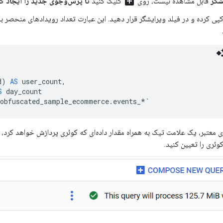
add_box
شگر
قابل مشاهده نیست، روی
کلیک کنید
تا پرس‌وجوی جدید را ایجاد کن
کپی کرده و در فیلد ویرایشگر قرار دهید. این عبارت تعداد رویدادهای منحصر به 
d
)
AS
user_count
,
S
day_count
_obfuscated_sample_ecommerce
.
events_
*`
ی معتبر، یک علامت تیک به همراه مقدار داده‌ای که کوئری پردازش خواهد کرد، 
وئری را تعیین کنید.