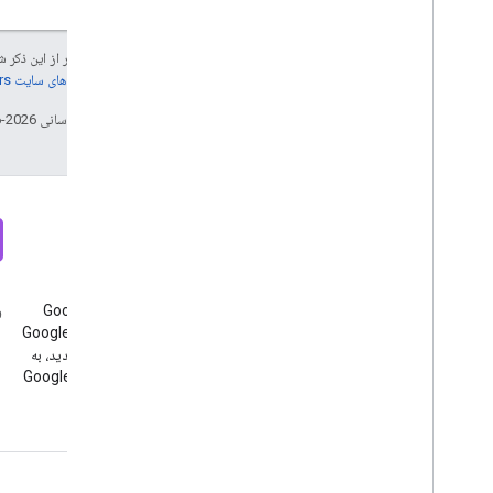
جز در مواردی که غیر از این ذک
جزئیات، به
خطمشی‌های سایت Google Developers‏
تاریخ آخرین به‌روزرسانی 2026-06-29 به‌وقت ساعت هماهنگ جهانی.
خبرنامه، خبرنامه، خبرنامه
اختلاف نظر
ثبت نام در خبرنامه توسعه دهندگان
به سرور Google Analytics
وبل
Google Analytics، ثبت نام در
Discord بپیوندید، به سرور Google
خبرنامه توسعه دهندگان Google
Analytics Discord بپیوندید، به
Analytics، ثبت نام در خبرنامه
سرور Google Analytics Discord
توسعه دهندگان Google Analytics
بپیوندید