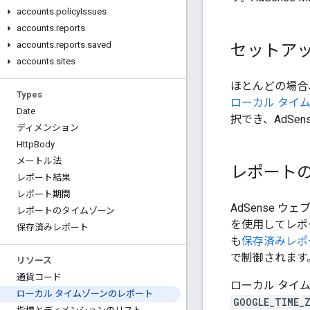
accounts
.
policy
Issues
accounts
.
reports
accounts
.
reports
.
saved
セットア
accounts
.
sites
ほとんどの場合
Types
ローカル タイ
Date
択でき、AdSens
ディメンション
Http
Body
メートル法
レポート
レポート結果
レポート期間
AdSense ウ
レポートのタイムゾーン
を使用してレポート
保存済みレポート
も
保存済みレポ
で制御されます
リソース
通貨コード
ローカル タイ
ローカル タイムゾーンのレポート
GOOGLE_TIME_