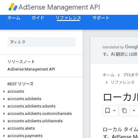
AdSense Management API
ホーム
ガイド
リファレンス
サポート
す。AI 翻訳に
リリースノート
Ad
Sense Management API
ホーム
プロダ
リファレンス
REST リソース
accounts
ローカル
accounts
.
adclients
accounts
.
adclients
.
adunits
accounts
.
adclients
.
customchannels
accounts
.
adclients
.
urlchannels
accounts
.
alerts
ローカル タイム
accounts
.
payments
す。AdSense