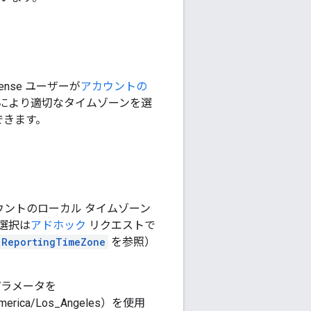
nse ユーザーが
アカウントの
により適切なタイムゾーンを選
用できます。
トでアカウントのローカル タイムゾーン
の選択は
アドホック
リクエストで
ReportingTimeZone
を参照）
ラメータを
a/Los_Angeles）を使用