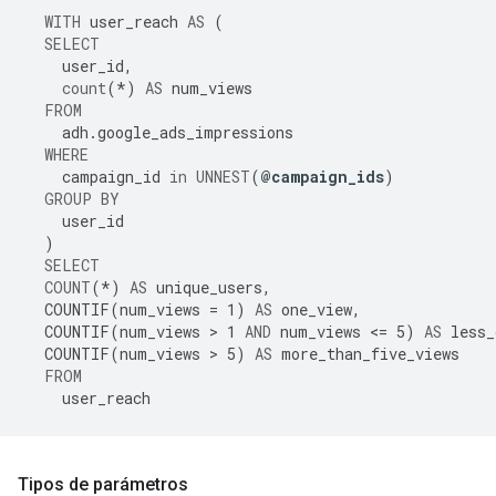
WITH
user_reach
AS
(
SELECT
user_id
,
count
(
*
)
AS
num_views
FROM
adh
.
google_ads_impressions
WHERE
campaign_id
in
UNNEST
(
@
campaign_ids
)
GROUP
BY
user_id
)
SELECT
COUNT
(
*
)
AS
unique_users
,
COUNTIF
(
num_views
=
1
)
AS
one_view
,
COUNTIF
(
num_views
 > 
1
AND
num_views
<
=
5
)
AS
less_
COUNTIF
(
num_views
 > 
5
)
AS
more_than_five_views
FROM
user_reach
Tipos de parámetros