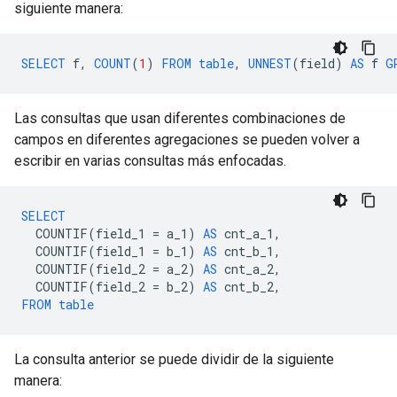
siguiente manera:
SELECT
f
,
COUNT
(
1
)
FROM
table
,
UNNEST
(
field
)
AS
f
G
Las consultas que usan diferentes combinaciones de
campos en diferentes agregaciones se pueden volver a
escribir en varias consultas más enfocadas.
SELECT
COUNTIF
(
field_1
=
a_1
)
AS
cnt_a_1
,
COUNTIF
(
field_1
=
b_1
)
AS
cnt_b_1
,
COUNTIF
(
field_2
=
a_2
)
AS
cnt_a_2
,
COUNTIF
(
field_2
=
b_2
)
AS
cnt_b_2
,
FROM
table
La consulta anterior se puede dividir de la siguiente
manera: