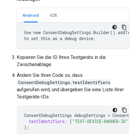
Android
iOS
Use new ConsentDebugSettings.Builder().addTest
Kopieren Sie die ID Ihres Testgeräts in die
Zwischenablage.
Ändern Sie Ihren Code so, dass
ConsentDebugSettings.testIdentifiers
aufgerufen wird, und übergeben Sie eine Liste Ihrer
Testgeräte-IDs.
ConsentDebugSettings
debugSettings
=
ConsentDe
testIdentifiers:
[
"TEST-DEVICE-HASHED-ID"
],
);