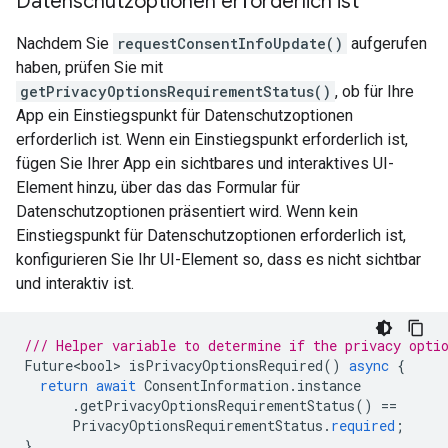
Datenschutzoptionen erforderlich ist
Nachdem Sie
requestConsentInfoUpdate()
aufgerufen
haben, prüfen Sie mit
getPrivacyOptionsRequirementStatus()
, ob für Ihre
App ein Einstiegspunkt für Datenschutzoptionen
erforderlich ist. Wenn ein Einstiegspunkt erforderlich ist,
fügen Sie Ihrer App ein sichtbares und interaktives UI-
Element hinzu, über das das Formular für
Datenschutzoptionen präsentiert wird. Wenn kein
Einstiegspunkt für Datenschutzoptionen erforderlich ist,
konfigurieren Sie Ihr UI-Element so, dass es nicht sichtbar
und interaktiv ist.
/// Helper variable to determine if the privacy opti
Future<bool>
isPrivacyOptionsRequired
()
async
{
return
await
ConsentInformation
.
instance
.
getPrivacyOptionsRequirementStatus
()
==
PrivacyOptionsRequirementStatus
.
required
;
}