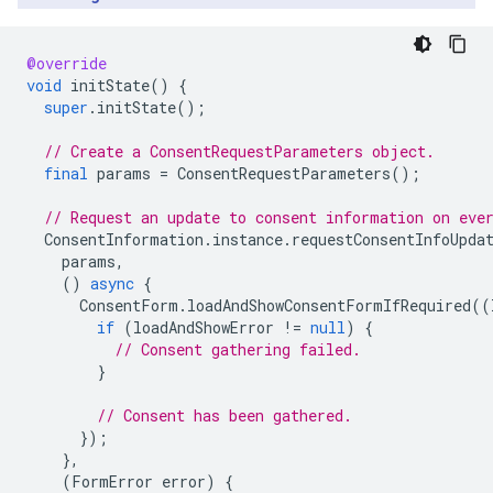
@override
void
initState
()
{
super
.
initState
();
// Create a ConsentRequestParameters object.
final
params
=
ConsentRequestParameters
();
// Request an update to consent information on eve
ConsentInformation
.
instance
.
requestConsentInfoUpda
params
,
()
async
{
ConsentForm
.
loadAndShowConsentFormIfRequired
((
if
(
loadAndShowError
!=
null
)
{
// Consent gathering failed.
}
// Consent has been gathered.
});
},
(
FormError
error
)
{