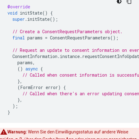
@override
void
initState
()
{
super
.
initState
();
// Create a ConsentRequestParameters object.
final
params
=
ConsentRequestParameters
();
// Request an update to consent information on eve
ConsentInformation
.
instance
.
requestConsentInfoUpda
params
,
()
async
{
// Called when consent information is successf
},
(
FormError
error
)
{
// Called when there's an error updating conse
},
);
}
Warnung:
Wenn Sie den Einwilligungsstatus auf andere Weise