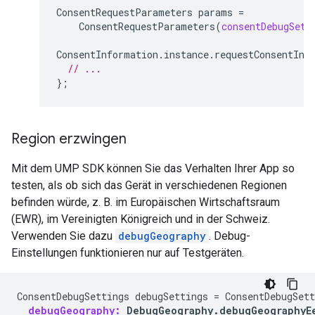
ConsentRequestParameters
params
=
ConsentRequestParameters
(
consentDebugSett
ConsentInformation
.
instance
.
requestConsentInf
// ...
};
Region erzwingen
Mit dem UMP SDK können Sie das Verhalten Ihrer App so
testen, als ob sich das Gerät in verschiedenen Regionen
befinden würde, z. B. im Europäischen Wirtschaftsraum
(EWR), im Vereinigten Königreich und in der Schweiz.
Verwenden Sie dazu
debugGeography
. Debug-
Einstellungen funktionieren nur auf Testgeräten.
ConsentDebugSettings
debugSettings
=
ConsentDebugSett
debugGeography:
DebugGeography
.
debugGeographyE