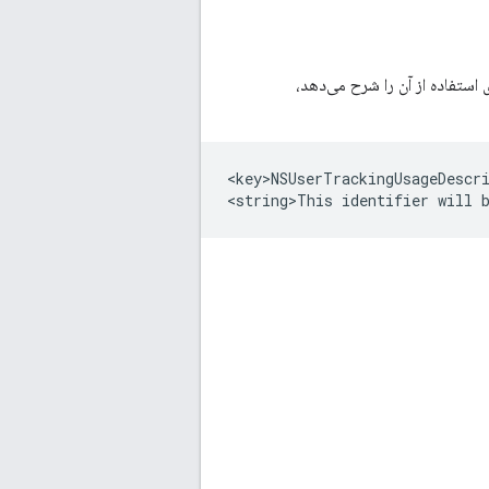
استفاده از آن را شرح می‌دهد،
<key>NSUserTrackingUsageDescri