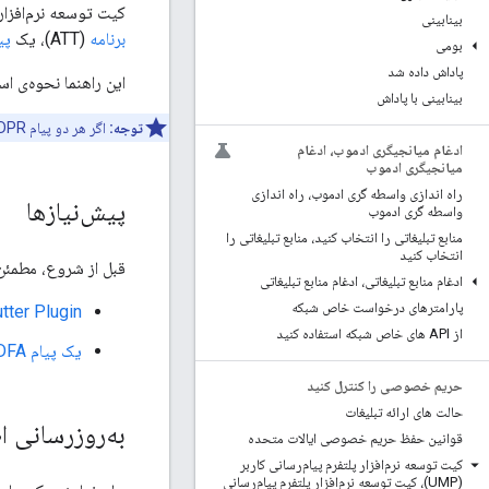
کیت توسعه نرم‌افزار (SDK) پلتفرم پیام‌رسانی کاربر (UMP) به شما امکان می‌دهد قبل از درخواست رضایت کار
بینابینی
برنامه
(ATT)، یک
پیام
بومی
پاداش داده شد
این راهنما نحوه‌ی استفاده از UMP SDK برای ارائه‌ی یک پی
بینابینی با پاداش
توجه:
اگر هر دو پیام GDPR و IDFA را فعال کرده‌اید، برای اطلاع از نتایج احتمالی به
ادغام میانجیگری ادموب، ادغام
میانجیگری ادموب
راه اندازی واسطه گری ادموب، راه اندازی
پیش‌نیازها
واسطه گری ادموب
منابع تبلیغاتی را انتخاب کنید، منابع تبلیغاتی را
انتخاب کنید
قبل از شروع، مطمئن ش
ادغام منابع تبلیغاتی، ادغام منابع تبلیغاتی
پارامترهای درخواست خاص شبکه
tter Plugin
از API های خاص شبکه استفاده کنید
یک پیام IDFA در رابط کاربری AdMob ایجاد کنید
حریم خصوصی را کنترل کنید
حالت های ارائه تبلیغات
به‌روزرسانی ا
قوانین حفظ حریم خصوصی ایالات متحده
کیت توسعه نرم‌افزار پلتفرم پیام‌رسانی کاربر
(UMP)، کیت توسعه نرم‌افزار پلتفرم پیام‌رسانی