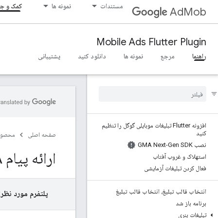
مستندات
نمونه ها
کمک و جا
AdMob
Mobile Ads Flutter Plugin
راهنما
مرجع
نمونه ها
دانلود کنید
پشتیبانی
افزونه Flutter تبلیغات موبایلی گوگل را تنظیم
کنید
صفحه اصلی
محصول
نصب GMA Next-Gen SDK
ارائه پیام IDFA، ارائه پیام IDFA
استهلاک و غروب آفتاب
فعال کردن تبلیغات آزمایشی
انتخاب قالب تبلیغ، انتخاب قالب تبلیغ
پلتفرم مورد نظر:
برنامه باز شد
تبلیغات بنری