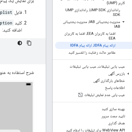
برای نمایش یک پیام 
کاربر (UMP)
راه‌اندازی UMP SDK، راه‌اندازی UMP
فایل
plist
SDK
مدیریت پشتیبانی IAB، مدیریت پشتیبانی
کلید
ption
IAB
اضافه کنید:
افشا به کاربران EEA، افشا به کاربران
EEA
ارائه پیام IDFA، ارائه پیام IDFA
مقادیر حالت رضایت را تفسیر کنید
عیب یابی تبلیغات، عیب یابی تبلیغات
شرح استفاده به عنوان بخشی از هشدار IDFA ATT
بازرس آگهی
خطاهای بارگذاری آگهی
اطلاعات پاسخ
عیب یابی عدم نمایش تبلیغات
بهینه سازی کنید
تایید سمت سرور
هدف گذاری
View API برای تبلیغات را ادغام کنید
Web