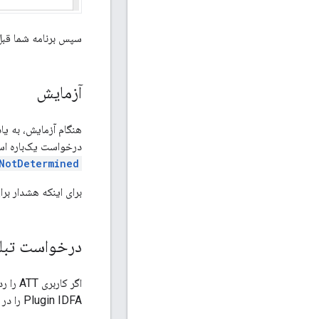
سپس برنامه شما قبل از هشدار ATT، یک پی
آزمایش
هنگام آزمایش، به یاد داشته باشید 
درخواست یک‌باره است. UMP SDK فقط در صورتی فرمی برای بارگذاری دارد 
NotDetermined
برای اینکه هشدار بر
درخواست تبلیغا
اگر کاربری ATT را رد کرد، با استفاده از APIهای قالب تبلیغاتی خود، درخواست تبلیغات را ادامه دهید.
IDFA را در درخواست تبلیغ ارسال نمی‌کند. برای جزئیات بیشتر،
Plugin