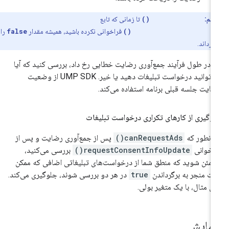
مهم:
canRequestAds()
تا زمانی که تابع
requestConsentInfoUpda
فراخوانی نکرده باشید، همیشه مقدار
false
را
گرداند.
ر در طول فرآیند جمع‌آوری رضایت خطایی رخ داد، بررسی کنید که آیا
می‌توانید درخواست تبلیغات دهید یا خیر. UMP SDK از وضعیت
ایت جلسه قبلی برنامه استفاده می‌کند.
وگیری از کارهای تکراری درخواست تبلیغات
انطور که
canRequestAds()
پس از جمع‌آوری رضایت و پس از
اخوانی
requestConsentInfoUpdate()
بررسی می‌کنید،
مئن شوید که منطق شما از درخواست‌های تبلیغاتی اضافی که ممکن
ت منجر به برگرداندن
true
در هر دو بررسی شوند، جلوگیری می‌کند.
ای مثال، با یک متغیر بولی.
زمایش