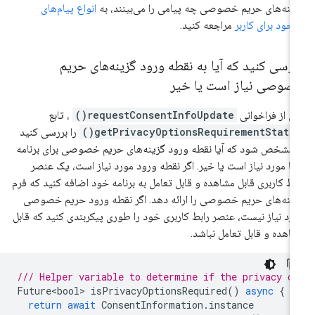
ینه‌های حریم خصوصی چه پیامی را می‌بینند، به
انواع پیام‌های
جود برای کاربر
مراجعه کنید.
رسی کنید که آیا به نقطه ورود گزینه‌های حریم
صوصی نیاز است یا خیر
 از فراخوانی
requestConsentInfoUpdate()
، تابع
getPrivacyOptionsRequirementStatus(
را بررسی کنید
 مشخص شود که آیا نقطه ورود گزینه‌های حریم خصوصی برای برنامه
ا مورد نیاز است یا خیر. اگر نقطه ورود مورد نیاز است، یک عنصر
بط کاربری قابل مشاهده و قابل تعامل به برنامه خود اضافه کنید که فرم
ینه‌های حریم خصوصی را ارائه دهد. اگر نقطه ورود حریم خصوصی
رد نیاز نیست، عنصر رابط کاربری خود را طوری پیکربندی کنید که قابل
اهده و قابل تعامل نباشد.
/// Helper variable to determine if the privacy o
Future<bool>
isPrivacyOptionsRequired
()
async
{
return
await
ConsentInformation
.
instance