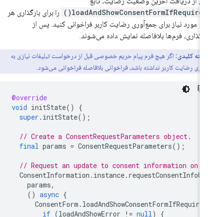
 از دریافت آخرین وضعیت رضایت، تابع
loadAndShowConsentFormIfRequired(
را برای بارگذاری هر
م مورد نیاز برای جمع‌آوری رضایت کاربر فراخوانی کنید. پس از
رگذاری، فرم‌ها بلافاصله نمایش داده می‌شوند.
نکته کلیدی:
اگر هیچ فرم پیام حریم خصوصی قبل از درخواست تبلیغات نیازی به
وری رضایت کاربر نداشته باشد، فراخوانی بلافاصله فراخوانی می‌شود.
@override
void
initState
()
{
super
.
initState
();
// Create a ConsentRequestParameters object.
final
params
=
ConsentRequestParameters
();
// Request an update to consent information on 
ConsentInformation
.
instance
.
requestConsentInfoU
params
,
()
async
{
ConsentForm
.
loadAndShowConsentFormIfRequire
if
(
loadAndShowError
!=
null
)
{