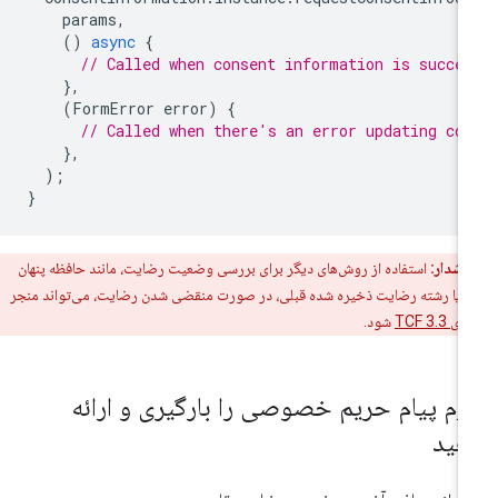
params
,
()
async
{
// Called when consent information is succe
},
(
FormError
error
)
{
// Called when there's an error updating co
},
);
}
هشدار:
استفاده از روش‌های دیگر برای بررسی وضعیت رضایت، مانند حافظه پنهان
ه یا رشته رضایت ذخیره شده قبلی، در صورت منقضی شدن رضایت، می‌تواند منجر
 TCF 3.3
شود.
رم پیام حریم خصوصی را بارگیری و ارائه
هید