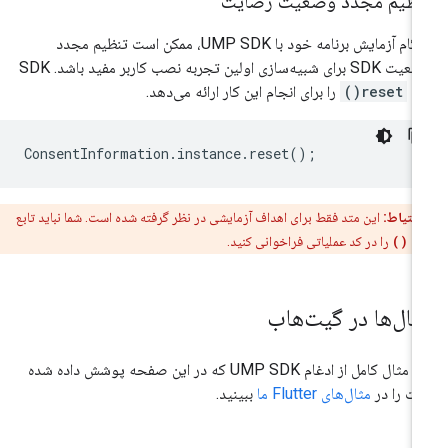
نظیم مجدد وضعیت رضایت
هنگام آزمایش برنامه خود با UMP SDK، ممکن است تنظیم مجدد
وضعیت SDK برای شبیه‌سازی اولین تجربه نصب کاربر مفید باشد. SDK
تد
reset()
را برای انجام این کار ارائه می‌دهد.
ConsentInformation
.
instance
.
reset
();
احتیاط:
این متد فقط برای اهداف آزمایشی در نظر گرفته شده است. شما نباید تابع
re
را در کد عملیاتی فراخوانی کنید.
ثال‌ها در گیت‌هاب
یک مثال کامل از ادغام UMP SDK که در این صفحه پوشش داده شده
ت را در
مثال‌های Flutter ما
ببینید.