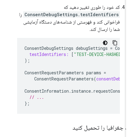
کد خود را طوری تغییر دهید که
ConsentDebugSettings.testIdentifiers
را
فراخوانی کند و فهرستی از شناسه‌های دستگاه آزمایشی
شما را ارسال کند.
ConsentDebugSettings
debugSettings
=
Consen
testIdentifiers:
[
"TEST-DEVICE-HASHED-ID
);
ConsentRequestParameters
params
=
ConsentRequestParameters
(
consentDebugS
ConsentInformation
.
instance
.
requestConsent
// ...
};
ک جغرافیا را تحمیل کنید