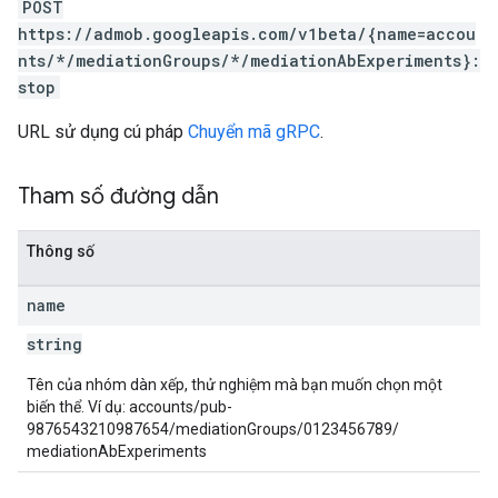
POST
https://admob.googleapis.com/v1beta/{name=accou
nts/*/mediationGroups/*/mediationAbExperiments}:
stop
URL sử dụng cú pháp
Chuyển mã gRPC
.
Tham số đường dẫn
Thông số
name
string
Tên của nhóm dàn xếp, thử nghiệm mà bạn muốn chọn một
biến thể. Ví dụ: accounts/pub-
9876543210987654/mediationGroups/0123456789/
mediationAbExperiments