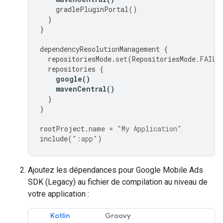
gradlePluginPortal
()
}
}
dependencyResolutionManagement
{
repositoriesMode
.
set
(
RepositoriesMode
.
FAIL_
repositories
{
google
()
mavenCentral
()
}
}
rootProject
.
name
=
"My Application"
include
(
":app"
)
Ajoutez les dépendances pour
Google Mobile Ads
SDK (Legacy)
au fichier de compilation au niveau de
votre application :
Kotlin
Groovy