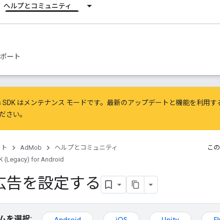
ヘルプとコミュニティ
ポート
ile Ads SDK はメンテナンス モードです。最新のアップデートと機能を利用
ださい。
クト
AdMob
ヘルプとコミュニティ
この
 (Legacy) for Android
広告を設定する
ムを選択:
Android
iOS
Unity
Fl