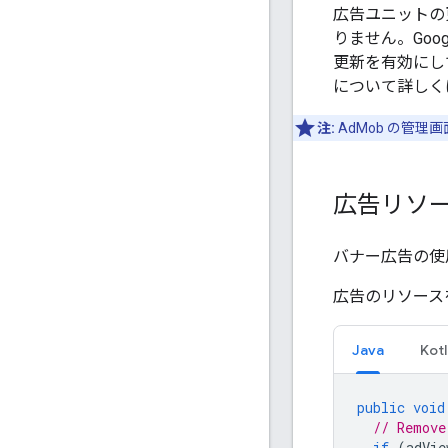
広告ユニットの
りません。
Goog
更新を有効にし
について詳しく
注:
AdMob の管
広告リソ
バナー広告の使
広告のリソース
Java
Kotl
public
void
// Remove
if
(
adVie