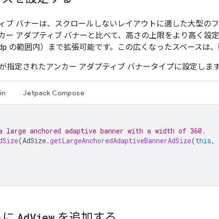
ィブ バナーは、スクロールしないレイアウトに適した大型の
カー アダプティブ バナーと比べて、高さの上限をより高く設
50 dp の範囲内）まで拡張可能です。この広くなったスペース
が指定されたアンカー アダプティブ バナータイプに設定しま
in
Jetpack Compose
a large anchored adaptive banner with a width of 360.
dSize
(
AdSize
.
getLargeAnchoredAdaptiveBannerAdSize
(
this
,
トに
Ad
View
を追加する