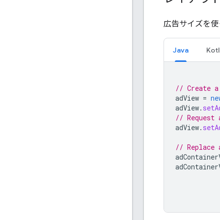
広告サイズを使
Java
Kotl
// Create a
adView
=
ne
adView
.
setA
// Request 
adView
.
setA
// Replace 
adContainer
adContainer