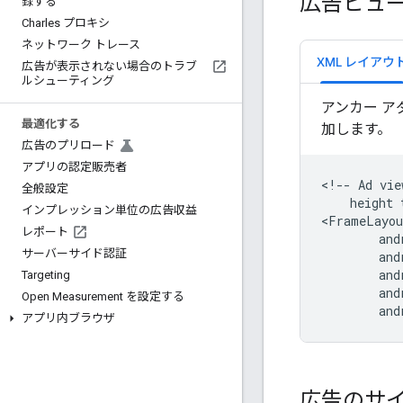
広告ビュ
録する
Charles プロキシ
ネットワーク トレース
XML レイアウ
広告が表示されない場合のトラブ
ルシューティング
アンカー ア
最適化する
加します。
広告のプリロード
アプリの認定販売者
<!--
Ad
vie
全般設定
height
インプレッション単位の広告収益
レポート
サーバーサイド認証
Targeting
Open Measurement を設定する
and
アプリ内ブラウザ
広告のサ