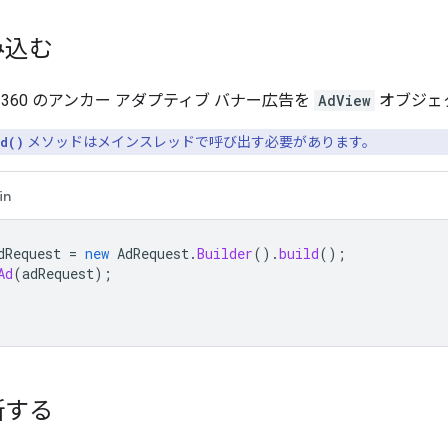
み込む
360 のアンカー アダプティブ バナー広告を
AdView
オブジェ
d()
メソッドはメインスレッドで呼び出す必要があります。
in
dRequest
=
new
AdRequest
.
Builder
().
build
();
Ad
(
adRequest
);
新する