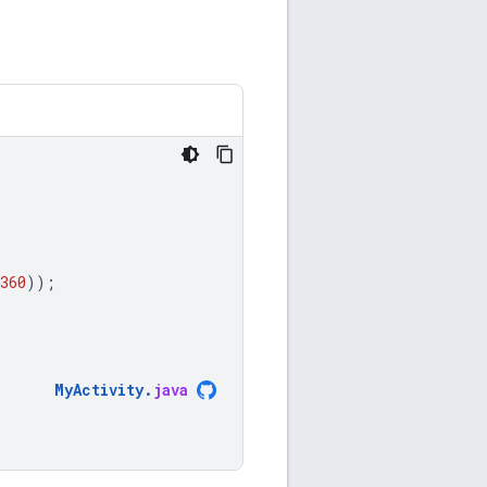
360
));
MyActivity
.
java