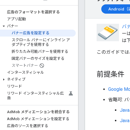
Androi
広告のフォーマットを選択する
アプリ起動
バ
バナー
ー
バナー広告を設定する
は
スクロール バナーにインライン ア
ダプティブを使用する
このガイドでは、
折りたたみ可能バナーを使用する
固定バナーのサイズを設定する
スマートバナー
前提条件
インタースティシャル
ネイティブ
リワード
Google Mo
リワード インタースティシャル広
告
省略可:
Java
Ad
Mob メディエーションを統合する
Ad
Mob メディエーションを設定する
Java
広告のソースを選択する