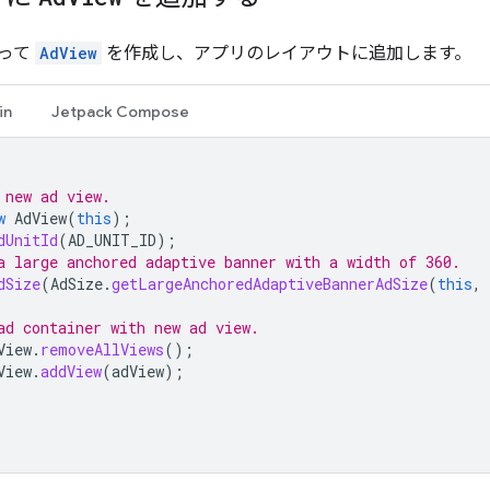
って
AdView
を作成し、アプリのレイアウトに追加します。
in
Jetpack Compose
 new ad view.
w
AdView
(
this
);
dUnitId
(
AD_UNIT_ID
);
a large anchored adaptive banner with a width of 360.
dSize
(
AdSize
.
getLargeAnchoredAdaptiveBannerAdSize
(
this
,
ad container with new ad view.
View
.
removeAllViews
();
View
.
addView
(
adView
);