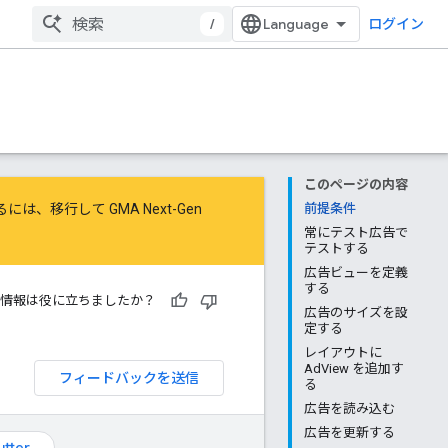
/
ログイン
このページの内容
するには、
移行
して
GMA Next-Gen
前提条件
常にテスト広告で
テストする
広告ビューを定義
する
情報は役に立ちましたか？
広告のサイズを設
定する
レイアウトに
AdView を追加す
フィードバックを送信
る
広告を読み込む
広告を更新する
utter