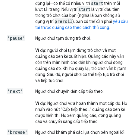
start
động lại—có thể có nhiều vị trí
trên mỗi
start
lượt tải trang. Nếu vị trí
là vị trí đầu tiên
trong trò chơi của bạn (nghĩa là bạn không sử
preroll
dụng vị trí
), bạn có thể cần phải
yêu cầu
tải trước quảng cáo theo cách thủ công
.
'pause'
Người chơi tạm dừng trò chơi.
Ví dụ:
người chơi tạm dừng trò chơi và một
quảng cáo xen kẽ xuất hiện. Quảng cáo này vẫn
còn trên màn hình cho đến khi người chơi đóng
quảng cáo đó. Khi họ quay lại, trò chơi vẫn bị tạm
dừng. Sau đó, người chơi có thể tiếp tục trò chơi
và tiếp tục chơi.
'next'
Người chơi chuyển đến cấp tiếp theo.
Ví dụ:
Người chơi vừa hoàn thành một cấp độ. Họ
nhấn vào nút "Cấp tiếp theo..." quảng cáo xen kẽ
được hiển thị. Họ xem quảng cáo, đóng quảng
cáo và chuyển sang cấp tiếp theo.
'browse'
Người chơi khám phá các lựa chọn bên ngoài lối