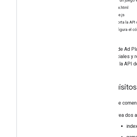
2. Crea un juego
Modo de prueba
index.html
Ejemplo
game.js
Asistencia para aplicaciones para
3. Importa la AP
dispositivos móviles
Configura el c
Errores
Posibles errores de la consola
La API de Ad Pl
intersticiales 
integrar la API 
Requisitos
Antes de comenza
Crea dos a
inde