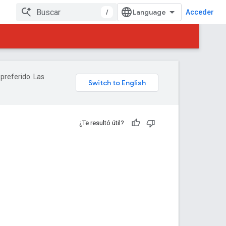
/
Acceder
 preferido. Las
¿Te resultó útil?