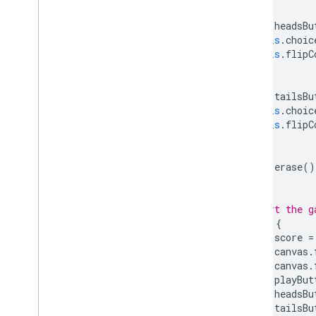
this
.
headsBu
this
.
choic
this
.
flipC
});
this
.
tailsBu
this
.
choic
this
.
flipC
});
this
.
erase
()
}
// Start the g
play
()
{
this
.
score
=
this
.
canvas
.
this
.
canvas
.
this
.
playBut
this
.
headsBu
this
.
tailsBu