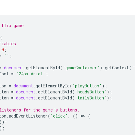
 flip game
{
riables
0
;
=
''
;
=
document
.
getElementById
(
'gameContainer'
).
getContext
(
'
font
=
'24px Arial'
;
ton
=
document
.
getElementById
(
'playButton'
);
tton
=
document
.
getElementById
(
'headsButton'
);
tton
=
document
.
getElementById
(
'tailsButton'
);
listeners for the game's buttons.
ton
.
addEventListener
(
'click'
,
()
=
>
{
();
);