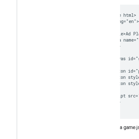
<!doctype html>

<html lang="en">

  <head>

    <title>Ad Pl
    <meta name="
  </head>

  <body>

    <canvas id="
    <br>

    <button id="
    <button styl
    <button styl
    <script src=
  </body>

Modifica game.js