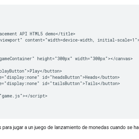
acement API HTML5 demo</title>

viewport" content="width=device-width, initial-scale=1">
gameContainer" height="300px" width="300px"></canvas>

playButton">Play</button>

e="display:none" id="headsButton">Heads</button>

e="display:none" id="tailsButton">Tails</button>

"game.js"></script>

 para jugar a un juego de lanzamiento de monedas cuando se haga