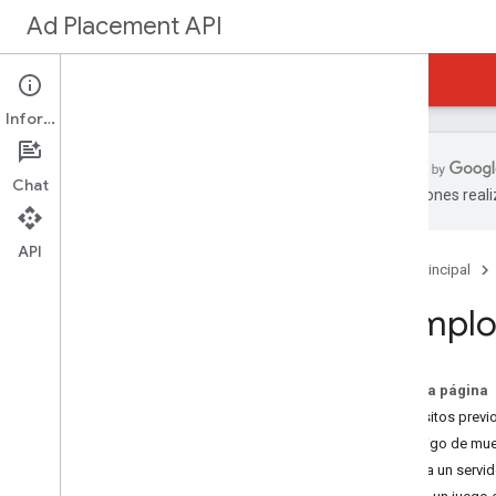
Ad Placement API
Página principal
Guías
Referencia
Información
Chat
traducciones real
Ad Placement API
Cómo registrarse
API
Página principal
Estructura del juego HTML5
Pagos
Ejemplo
Guía de uso
Tipos de ubicaciones
En esta página
Controlar las tarifas de anuncios
Requisitos previ
Informes avanzados
Código de mue
Precargar anuncios
1. Inicia un servi
Secuenciación manual de la carga