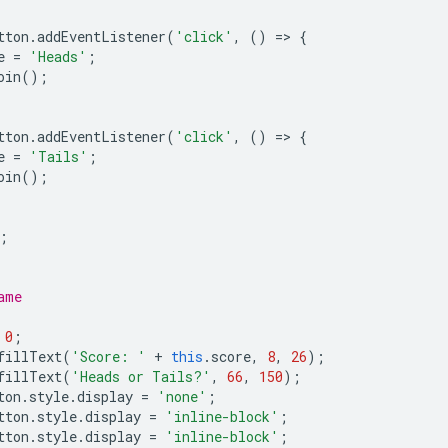
tton
.
addEventListener
(
'click'
,
()
=
>
{
e
=
'Heads'
;
oin
();
tton
.
addEventListener
(
'click'
,
()
=
>
{
e
=
'Tails'
;
oin
();
;
ame
0
;
fillText
(
'Score: '
+
this
.
score
,
8
,
26
);
fillText
(
'Heads or Tails?'
,
66
,
150
);
ton
.
style
.
display
=
'none'
;
tton
.
style
.
display
=
'inline-block'
;
tton
.
style
.
display
=
'inline-block'
;