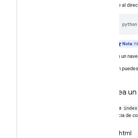
Ve al direc
python
Nota:
ht
En un nav
También puedes 
2
.
Crea un
Modifica
index
secuencia de co
index
.
html