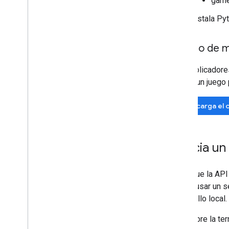
game
Instala Py
Código de m
Los publicadore
API en un juego 
Descarga el 
1
.
Inicia un
Dado que la API
debes usar un se
desarrollo local.
Abre la ter