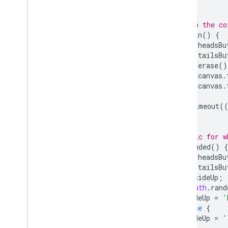
}
// Flip the co
flipCoin
()
{
this
.
headsBu
this
.
tailsBu
this
.
erase
()
this
.
canvas
.
this
.
canvas
.
setTimeout
(
}
// Logic for w
coinLanded
()
{
this
.
headsBu
this
.
tailsBu
let
sideUp
;
if
(
Math
.
rand
sideUp
=
'
}
else
{
sideUp
=
'