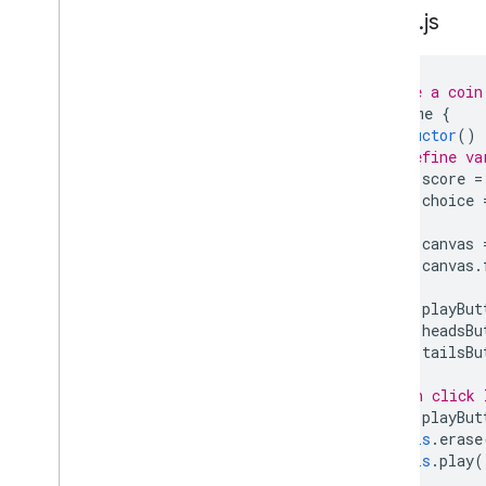
game
.
js
// Create a coin
class
Game
{
constructor
()
// Define va
this
.
score
=
this
.
choice
this
.
canvas
this
.
canvas
.
this
.
playBut
this
.
headsBu
this
.
tailsBu
// On click 
this
.
playBut
this
.
erase
this
.
play
(
});