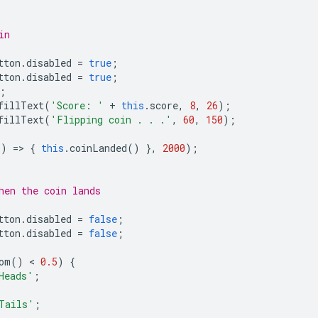
in
tton
.
disabled
=
true
;
tton
.
disabled
=
true
;
;
fillText
(
'Score: '
+
this
.
score
,
8
,
26
);
fillText
(
'Flipping coin . . .'
,
60
,
150
);
()
=
>
{
this
.
coinLanded
()
},
2000
);
hen the coin lands
tton
.
disabled
=
false
;
tton
.
disabled
=
false
;
om
()
 < 
0.5
)
{
Heads'
;
Tails'
;