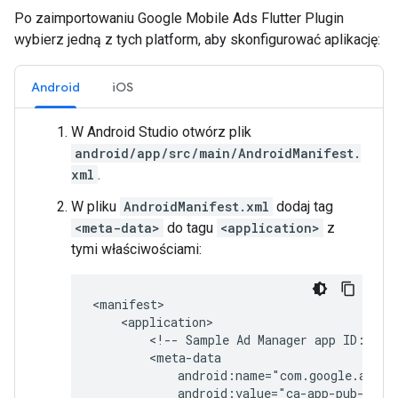
Po zaimportowaniu
Google Mobile Ads Flutter Plugin
wybierz jedną z tych platform, aby skonfigurować aplikację:
Android
iOS
W Android Studio otwórz plik
android/app/src/main/AndroidManifest.
xml
.
W pliku
AndroidManifest.xml
dodaj tag
<meta-data>
do tagu
<application>
z
tymi właściwościami:
<!--
Sample
Ad
Manager
app
ID:
ca-