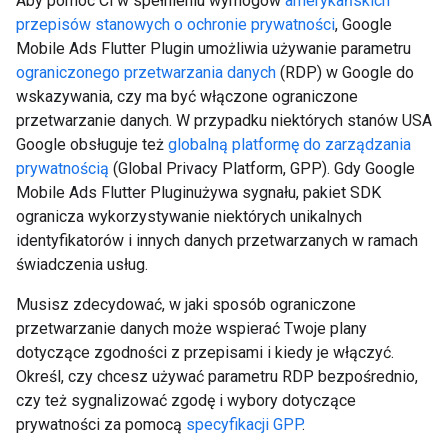
Aby pomóc Ci w spełnieniu wymogów
amerykańskich
przepisów stanowych o ochronie prywatności
,
Google
Mobile Ads Flutter Plugin
umożliwia używanie parametru
ograniczonego przetwarzania danych
(RDP) w Google do
wskazywania, czy ma być włączone ograniczone
przetwarzanie danych. W przypadku niektórych stanów USA
Google obsługuje też
globalną platformę do zarządzania
prywatnością
(Global Privacy Platform, GPP). Gdy
Google
Mobile Ads Flutter Plugin
używa sygnału, pakiet SDK
ogranicza wykorzystywanie niektórych unikalnych
identyfikatorów i innych danych przetwarzanych w ramach
świadczenia usług.
Musisz zdecydować, w jaki sposób ograniczone
przetwarzanie danych może wspierać Twoje plany
dotyczące zgodności z przepisami i kiedy je włączyć.
Określ, czy chcesz używać parametru RDP bezpośrednio,
czy też sygnalizować zgodę i wybory dotyczące
prywatności za pomocą
specyfikacji GPP
.