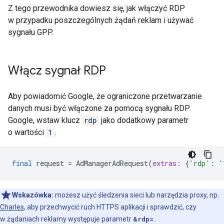
Z tego przewodnika dowiesz się, jak włączyć RDP
w przypadku poszczególnych żądań reklam i używać
sygnału GPP.
Włącz sygnał RDP
Aby powiadomić Google, że ograniczone przetwarzanie
danych musi być włączone za pomocą sygnału RDP
Google, wstaw klucz
rdp
jako dodatkowy parametr
o wartości
1
.
final
request
=
AdManagerAdRequest
(
extras:
{
'rdp'
:
'
Wskazówka:
możesz użyć śledzenia sieci lub narzędzia proxy, np.
Charles
, aby przechwycić ruch HTTPS aplikacji i sprawdzić, czy
w żądaniach reklamy występuje parametr
&rdp=
.