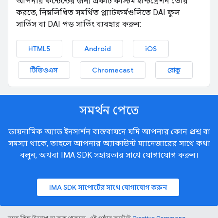
আপনার কন্টেন্টের জন্য একটি কাস্টম ইন্টিগ্রেশন তৈরি
করতে, নিম্নলিখিত সমর্থিত প্ল্যাটফর্মগুলিতে DAI ফুল
সার্ভিস বা DAI পড সার্ভিং ব্যবহার করুন:
HTML5
Android
iOS
টিভিওএস
Chromecast
রোকু
সমর্থন পেতে
ডায়নামিক অ্যাড ইনসার্শন বাস্তবায়নে যদি আপনার কোন প্রশ্ন বা
সমস্যা থাকে, তাহলে আপনার অ্যাকাউন্ট ম্যানেজারের সাথে কথা
বলুন, অথবা IMA SDK সহায়তার সাথে যোগাযোগ করুন।
IMA SDK সাপোর্টের সাথে যোগাযোগ করুন