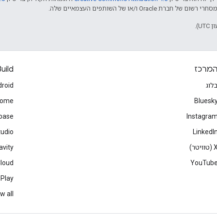
מרכז
uild
לוג
roid
rome
Bluesk
ebase
Instagra
tudio
LinkedI
(טוויטר)
avity
Cloud
YouTub
 Play
w all