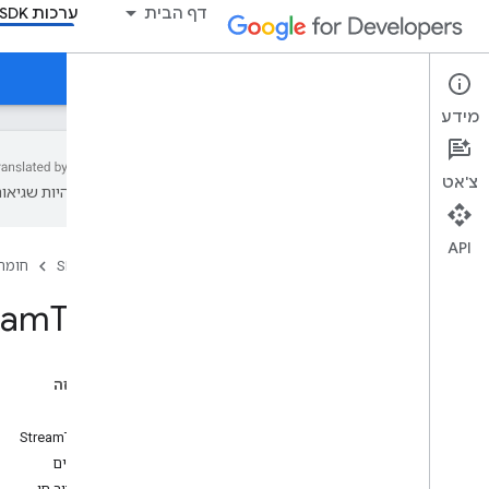
דף הבית
ערכות SDK
מדריכים
חומרי עזר
הורד
מידע
צ'אט
עשויות להיות שגיאות
הפניית API
Ad
Break
Info
API
ערכות SDK
חומרי
Ad
Event
Ad
Info
ream
Type
נלווית
נקודת מגע
שגיאה
בדף הזה
שגיאת אירוע
יצרן
ima
StreamType
יומן אירועים
מאפיינים
נגן