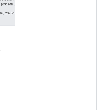
Developers‏
.‏ Java הוא סימן מסחרי רשום של חברת Oracle ו/או של השותפים העצמאיים שלה.
עדכון אחרון: 2025-11-17 (שעון UTC).
עניין
ה
Google Developer Program
ב
y
Google Developer Groups
m
Google Developer Experts
n
Accelerators
Google Cloud & NVIDIA
‫X 
e