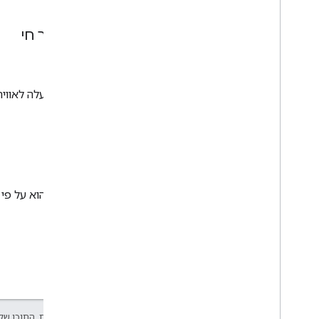
בשידור חי
static
הסרטון עלה לאוויר
VOD
static
הסרטון הוא על פי 
אלא אם צוין אחרת, התוכן של 