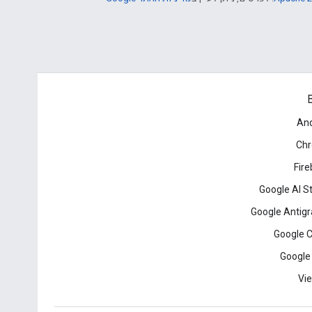
B
And
Ch
Fir
Google AI S
Google Antigr
Google 
Google
Vie