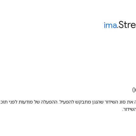
Str
ima
.
ידור.