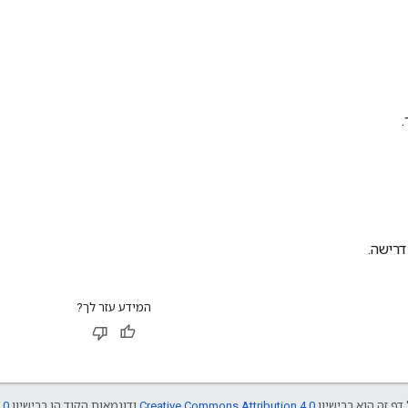
.
דרישה.
המידע עזר לך?
דף זה הוא ברישיון
Creative Commons Attribution 4.0
ודוגמאות הקוד הן ברישיון
.0