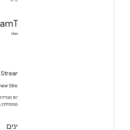
בשידור חי
פורמט Streamstream
VOD
מידע עדכני
מנהל התוכן
eam
Type
בקשה לסטרימינג
סוג Streamstream
class
static
Wrapper
Info
אינדקס של הכל
יצרן
Stream
Type
new StreamType()
להתחיל מתחילת הש
מאפיינים