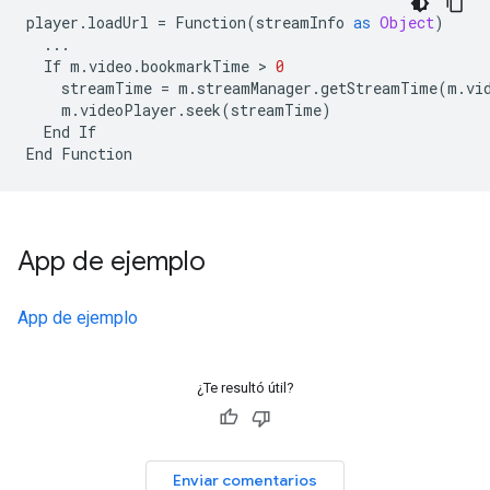
player
.
loadUrl
=
Function
(
streamInfo
as
Object
)
...
If
m
.
video
.
bookmarkTime
 > 
0
streamTime
=
m
.
streamManager
.
getStreamTime
(
m
.
vi
m
.
videoPlayer
.
seek
(
streamTime
)
End
If
End
Function
App de ejemplo
App de ejemplo
¿Te resultó útil?
Enviar comentarios