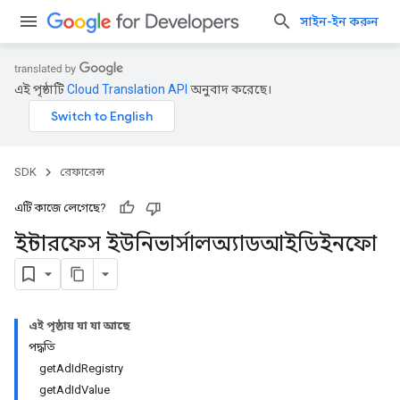
সাইন-ইন করুন
এই পৃষ্ঠাটি
Cloud Translation API
অনুবাদ করেছে।
SDK
রেফারেন্স
এটি কাজে লেগেছে?
ইন্টারফেস ইউনিভার্সালঅ্যাডআইডিইনফো
এই পৃষ্ঠায় যা যা আছে
পদ্ধতি
getAdIdRegistry
getAdIdValue