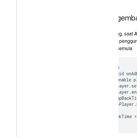
Mengembal
Sekarang, saat 
arahkan pengguna
posisi semula:
@Override
public
void
onAd
//
Re
-
enable
p
videoPlayer
.
se
videoPlayer
.
en
if
(
snapBackTi
videoPlayer
.
}
snapBackTime
=
}