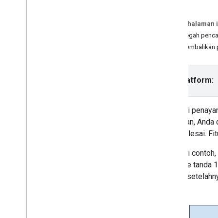
Menyimpan dan memuat bookmark
streaming iklan
Pada halaman i
Kembali ke jeda iklan yang dilewati
Mencegah pencari
Mengembalikan p
Integrasi
Melokalkan UI iklan
Memverifikasi Tampilan Aktif
Pilih platform:
Mengaktifkan Pengukuran Terbuka
Mulai menggunakan sinyal aman
Sebagai penayan
Meningkatkan kampanye iklan
dengan PPS
jeda iklan, Anda
Mendukung beberapa jenis metadata
iklan selesai. Fi
Sebagai contoh,
Optimalkan
menit ke tanda 
Meningkatkan waktu pemuatan IMA
konten setelahn
Meninjau persyaratan versi Android
Mengontrol privasi
UMP SDK