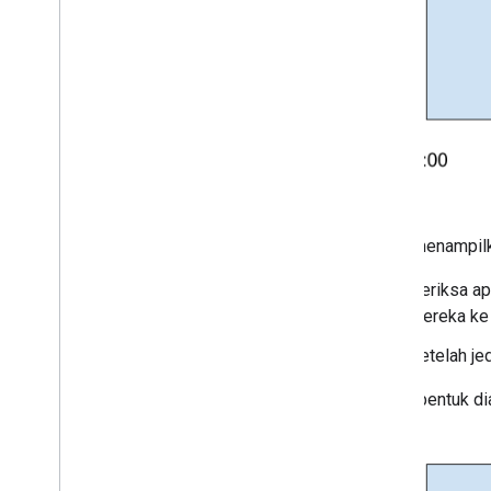
Meminta izin dari pengguna Uni Eropa
Mengaktifkan pemrosesan data yang
dibatasi
Pengungkapan data Play Store
Menayangkan Iklan Terbatas kepada
pengguna
Mode penayangan iklan
Untuk menampilka
Periksa ap
mereka ke 
Setelah je
Dalam bentuk dia