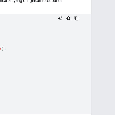
encarian yang diinginkan tersebut di
0
);