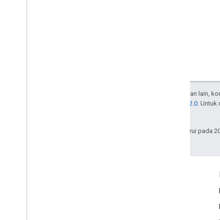
Kecuali dinyatakan lain, k
Lisensi Apache 2.0
. Untuk
afiliasinya.
Terakhir diperbarui pada 2
Interaksi
Google Developer Program
Google Developer Groups