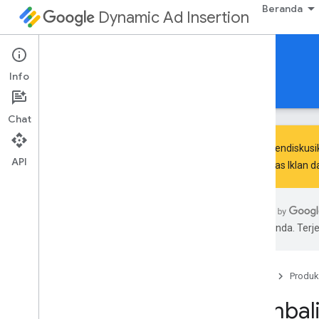
Beranda
Dynamic Ad Insertion
IMA DAI SDK untuk Android
Info
Panduan
Referensi
Download
Chat
Untuk mendiskusi
API
Komunitas Iklan 
Menyiapkan IMA SDK untuk DAI
Temukan
pilihan Anda. Te
Pelajari arsitektur SDK
Meninjau dukungan dan kompatibilitas
SDK
Beranda
Produk
Mengembangkan aplikasi
Kembali 
Mulai menggunakan Exo
Player IMA