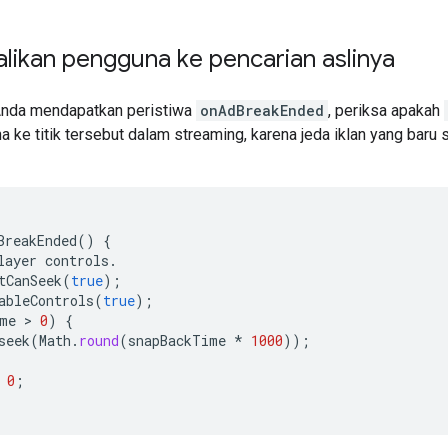
ikan pengguna ke pencarian aslinya
Anda mendapatkan peristiwa
onAdBreakEnded
, periksa apakah
 ke titik tersebut dalam streaming, karena jeda iklan yang baru sa
BreakEnded
()
{
layer
controls
.
tCanSeek
(
true
);
ableControls
(
true
);
me
 > 
0
)
{
seek
(
Math
.
round
(
snapBackTime
*
1000
));
0
;