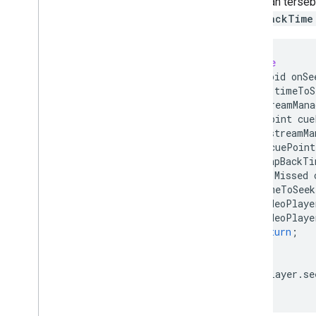
jeda iklan terseb
snapBackTime
@Override
public
void
onSe
double
timeToS
if
(
streamMana
CuePoint
cue
streamMa
if
(
cuePoint
snapBackTi
//
Missed
timeToSeek
videoPlaye
videoPlaye
return
;
}
}
videoPlayer
.
se
}