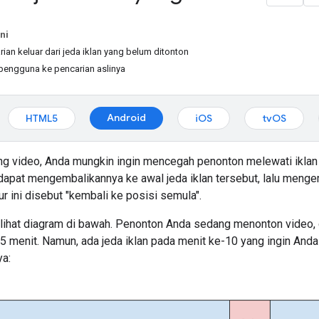
ni
an keluar dari jeda iklan yang belum ditonton
engguna ke pencarian aslinya
Android
HTML5
iOS
tvOS
g video, Anda mungkin ingin mencegah penonton melewati iklan 
 dapat mengembalikannya ke awal jeda iklan tersebut, lalu menge
tur ini disebut "kembali ke posisi semula".
 lihat diagram di bawah. Penonton Anda sedang menonton video,
15 menit. Namun, ada jeda iklan pada menit ke-10 yang ingin An
ya: