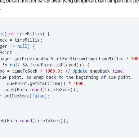
ut, bukan titik pencarian awal yang diinginkan, dan simpan titik p
.
ek
(
int
timeMillis
)
{
eek
=
timeMillis
;
ger
!=
null
)
{
Point
=
nager
.
getPreviousCuePointForStreamTime
(
timeMillis
/
100
!=
null
 && 
!
cuePoint
.
isPlayed
())
{
me
=
timeToSeek
/
1000.0
;
//
Update
snapback
time
.
cue
point
,
so
snap
back
to
the
beginning
of
cue
point
.
=
cuePoint
.
getStartTime
()
*
1000
;
r
.
seek
(
Math
.
round
(
timeToSeek
));
r
.
setCanSeek
(
false
);
ek
(
Math
.
round
(
timeToSeek
));