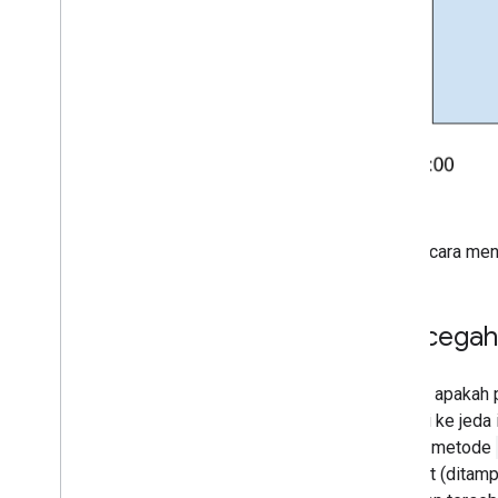
Berikut cara men
Mencegah p
Periksa apakah p
kembali ke jeda 
pemicu metode
tersebut (ditamp