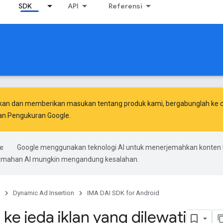
SDK
API
Referensi
kan dan memberikan masukan tentang produk kami, bergabunglah ke ch
dan Pengukuran Google
.
Google menggunakan teknologi AI untuk menerjemahkan konten
rjemahan AI mungkin mengandung kesalahan.
Dynamic Ad Insertion
IMA DAI SDK for Android
ke jeda iklan yang dilewati