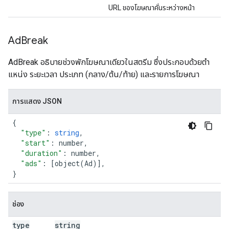
URL ของโฆษณาคั่นระหว่างหน้า
Ad
Break
AdBreak อธิบายช่วงพักโฆษณาเดียวในสตรีม ซึ่งประกอบด้วยตํา
แหน่ง ระยะเวลา ประเภท (กลาง/ต้น/ท้าย) และรายการโฆษณา
การแสดง JSON
{
"type"
:
string
,
"start"
:
number
,
"duration"
:
number
,
"ads"
:
[
object
(
Ad
)],
}
ช่อง
type
string