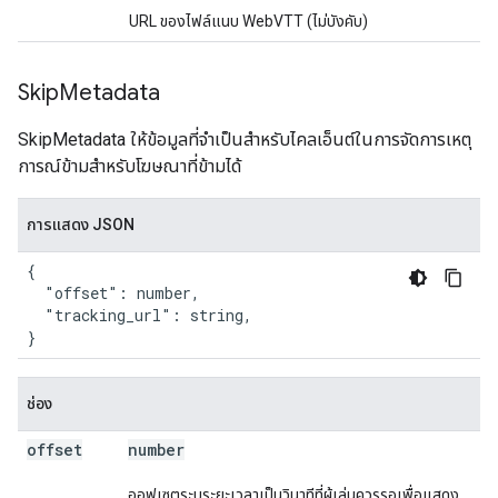
URL ของไฟล์แนบ WebVTT (ไม่บังคับ)
Skip
Metadata
SkipMetadata ให้ข้อมูลที่จําเป็นสําหรับไคลเอ็นต์ในการจัดการเหตุ
การณ์ข้ามสําหรับโฆษณาที่ข้ามได้
การแสดง JSON
{

  "offset": number,

  "tracking_url": string,

}
ช่อง
offset
number
ออฟเซตระบุระยะเวลาเป็นวินาทีที่ผู้เล่นควรรอเพื่อแสดง