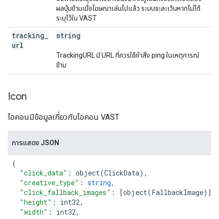
ผลปุ่มข้ามเมื่อโฆษณาเล่นไปแล้ว ระบบจะละเว้นหากไม่ได้
ระบุไว้ใน VAST
tracking
_
string
url
TrackingURL มี URL ที่ควรใช้คําสั่ง ping ในเหตุการณ์
ข้าม
Icon
ไอคอนมีข้อมูลเกี่ยวกับไอคอน VAST
การแสดง JSON
{
"click_data"
:
object
(
ClickData
),
"creative_type"
:
string
,
"click_fallback_images"
:
[
object
(
FallbackImage
)],
"height"
:
int32
,
"width"
:
int32
,