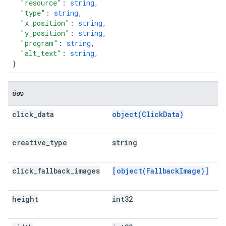
"resource"
:
string
,
"type"
:
string
,
"x_position"
:
string
,
"y_position"
:
string
,
"program"
:
string
,
"alt_text"
:
string
,
}
ช่อง
click
_
data
object(ClickData)
creative
_
type
string
click
_
fallback
_
images
[object(FallbackImage)]
height
int32