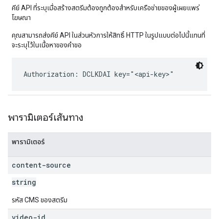
คีย์ API ที่ระบุเมื่อสร้างสตรีมต้องถูกต้องสำหรับเครือข่ายของผู้เผยแพร่
โฆษณา
คุณสามารถส่งคีย์ API ในส่วนหัวการให้สิทธิ์ HTTP ในรูปแบบต่อไปนี้แทนที่
จะระบุไว้ในเนื้อหาของคำขอ
Authorization: DCLKDAI key="<api-key>"
พารามิเตอร์เส้นทาง
พารามิเตอร์
content-source
string
รหัส CMS ของสตรีม
video-id