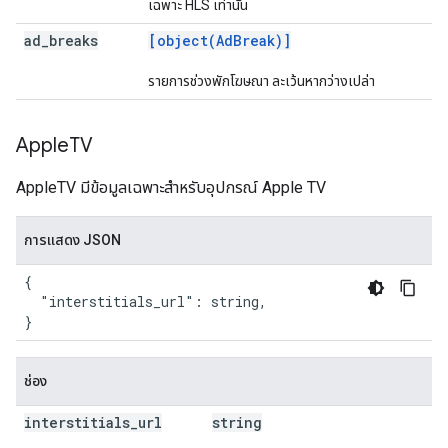
เฉพาะ HLS เท่านั้น
ad
_
breaks
[object(AdBreak)]
รายการช่วงพักโฆษณา ละเว้นหากว่างเปล่า
Apple
TV
AppleTV มีข้อมูลเฉพาะสำหรับอุปกรณ์ Apple TV
การแสดง JSON
{

  "interstitials_url": string,

}
ช่อง
interstitials
_
url
string