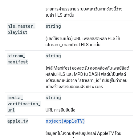
รายการคำบรรยาย ระบบจะละเว้นหากช่องนี้ว่าง
เปล่า HLS เท่านั้น
hls
_
master
_
string
playlist
(เลิกใช้งานแล้ว) URL เพลย์ลิสต์หลัก HLS ใช้
stream_manifest HLS เท่านั้น
stream
_
string
manifest
ไฟล์ Manifest ของสตรีม สอดคล้องกับเพลย์ลิสต์
หลักใน HLS และ MPD ใน DASH ฟิลด์นี้เป็นฟิลด์
เดียวนอกเหนือจาก "stream_id" ที่มีอยู่ในคำตอบ
เมื่อสร้างสตรีมบีคอนฝั่งเซิร์ฟเวอร์
media
_
string
verification
_
url
URL การยืนยันสื่อ
apple
_
tv
object(AppleTV)
ข้อมูลที่ไม่บังคับสำหรับอุปกรณ์ AppleTV โดย