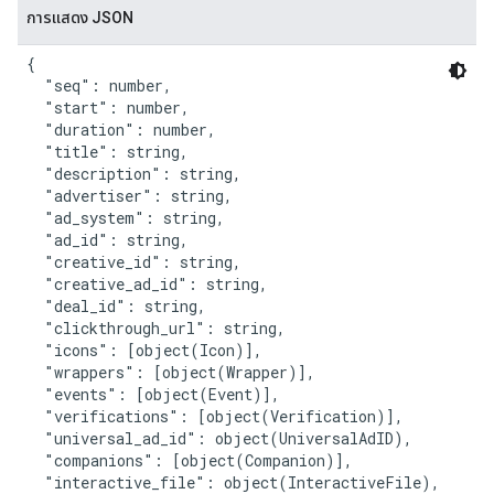
การแสดง JSON
{

  "seq": number,

  "start": number,

  "duration": number,

  "title": string,

  "description": string,

  "advertiser": string,

  "ad_system": string,

  "ad_id": string,

  "creative_id": string,

  "creative_ad_id": string,

  "deal_id": string,

  "clickthrough_url": string,

  "icons": [object(Icon)],

  "wrappers": [object(Wrapper)],

  "events": [object(Event)],

  "verifications": [object(Verification)],

  "universal_ad_id": object(UniversalAdID),

  "companions": [object(Companion)],

  "interactive_file": object(InteractiveFile),
