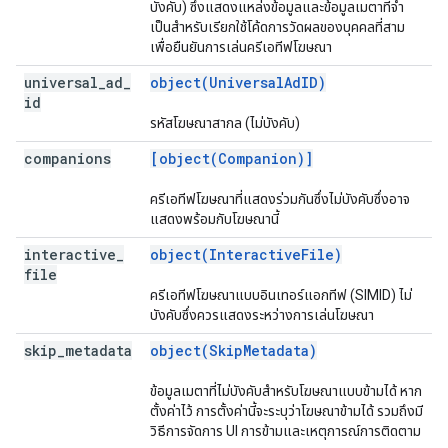
บังคับ) ซึ่งแสดงแหล่งข้อมูลและข้อมูลเมตาที่จํา
เป็นสําหรับเรียกใช้โค้ดการวัดผลของบุคคลที่สาม
เพื่อยืนยันการเล่นครีเอทีฟโฆษณา
universal
_
ad
_
object(UniversalAdID)
id
รหัสโฆษณาสากล (ไม่บังคับ)
companions
[object(Companion)]
ครีเอทีฟโฆษณาที่แสดงร่วมกันซึ่งไม่บังคับซึ่งอาจ
แสดงพร้อมกับโฆษณานี้
interactive
_
object(InteractiveFile)
file
ครีเอทีฟโฆษณาแบบอินเทอร์แอกทีฟ (SIMID) ไม่
บังคับซึ่งควรแสดงระหว่างการเล่นโฆษณา
skip
_
metadata
object(SkipMetadata)
ข้อมูลเมตาที่ไม่บังคับสําหรับโฆษณาแบบข้ามได้ หาก
ตั้งค่าไว้ การตั้งค่านี้จะระบุว่าโฆษณาข้ามได้ รวมถึงมี
วิธีการจัดการ UI การข้ามและเหตุการณ์การติดตาม