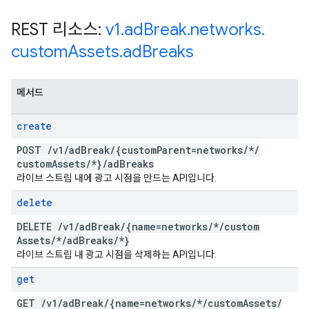
REST 리소스:
v1
.
ad
Break
.
networks
.
custom
Assets
.
ad
Breaks
메서드
create
POST
/
v1
/
ad
Break
/
{custom
Parent=networks
/
*
/
custom
Assets
/
*}
/
ad
Breaks
라이브 스트림 내에 광고 시점을 만드는 API입니다.
delete
DELETE
/
v1
/
ad
Break
/
{name=networks
/
*
/
custom
Assets
/
*
/
ad
Breaks
/
*}
라이브 스트림 내 광고 시점을 삭제하는 API입니다.
get
GET
/
v1
/
ad
Break
/
{name=networks
/
*
/
custom
Assets
/