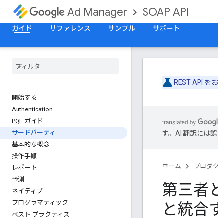
SOAP API
Ad Manager
ガイド
リファレンス
サンプル
サポート
REST API
開始する
Authentication
PQL ガイド
サードパーティ
す。AI 翻訳に
基本的な概念
操作手順
ホーム
プロダ
レポート
予測
第三者と
ネイティブ
プログラマティック
と統合
ベスト プラクティス