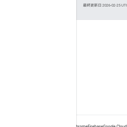
最終更新日 2026-02-25 U
つながる
Google Developer Program
Google Developer Groups
Google Developer Experts
Accelerators
Google Cloud & NVIDIA
Android
Chrome
Firebase
Google Cloud