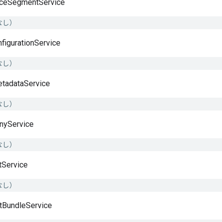
ceSegmentService
なし）
figurationService
なし）
tadataService
なし）
nyService
なし）
tService
なし）
tBundleService