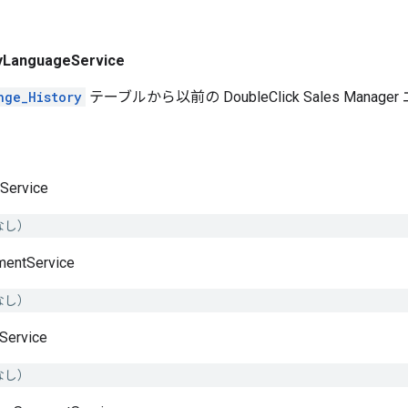
yLanguageService
nge_History
テーブルから以前の DoubleClick Sales Man
Service
なし）
mentService
なし）
Service
なし）