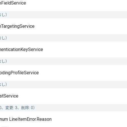
FieldService
なし）
TargetingService
なし）
henticationKeyService
なし）
odingProfileService
なし）
stService
0、変更: 3、削除: 0）
num LineItemError.Reason