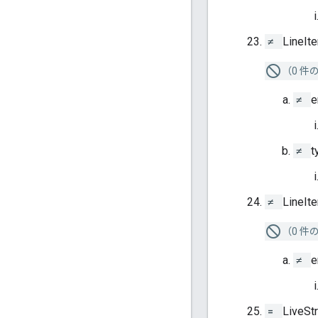
≠
LineIt
（0 件
≠
e
≠
t
≠
LineIt
（0 件
≠
e
=
LiveSt