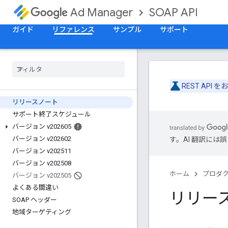
SOAP API
Ad Manager
ガイド
リファレンス
サンプル
サポート
REST API
リリースノート
サポート終了スケジュール
バージョン v202605
バージョン v202602
す。AI 翻訳に
バージョン v202511
バージョン v202508
ホーム
プロダ
バージョン v202505
よくある間違い
リリー
SOAP ヘッダー
地域ターゲティング