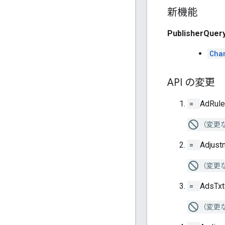
新機能
PublisherQuer
Cha
API の変更
=
AdRule
（変更
=
Adjust
（変更
=
AdsTxt
（変更