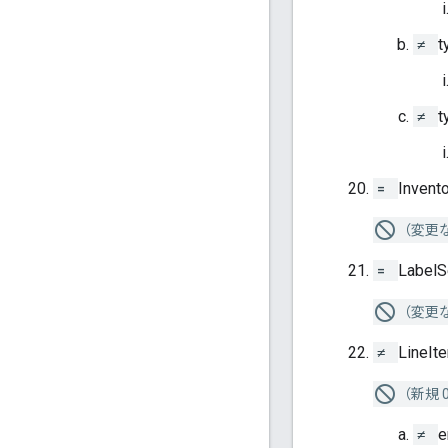
≠
t
≠
t
=
Invent
（変更
=
LabelS
（変更
≠
LineIt
（新規 0
≠
e