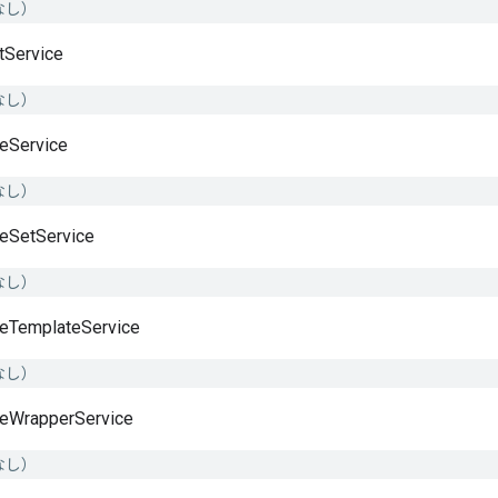
なし）
tService
なし）
veService
なし）
veSetService
なし）
veTemplateService
なし）
veWrapperService
なし）