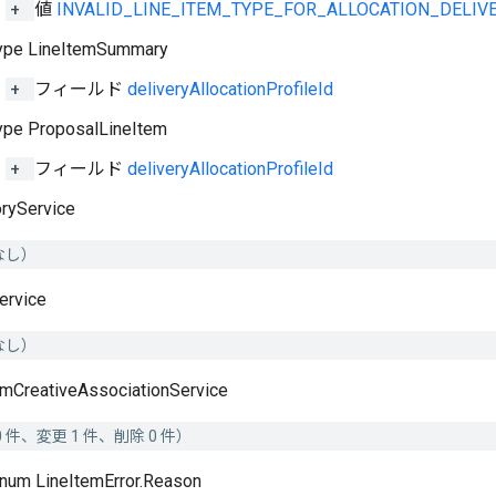
+
値
INVALID_LINE_ITEM_TYPE_FOR_ALLOCATION_DELIV
ype LineItemSummary
+
フィールド
deliveryAllocationProfileId
ype ProposalLineItem
+
フィールド
deliveryAllocationProfileId
oryService
なし）
ervice
なし）
emCreativeAssociationService
 件、変更 1 件、削除 0 件）
num LineItemError.Reason