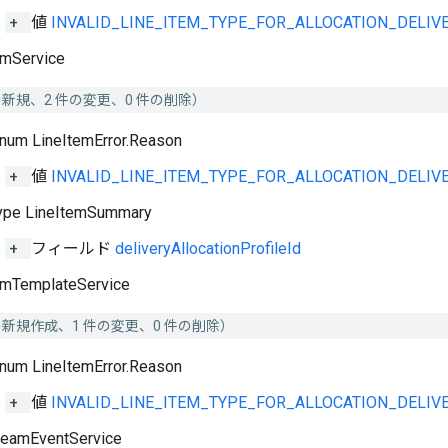
+
値
INVALID_LINE_ITEM_TYPE_FOR_ALLOCATION_DELIV
emService
の新規、2 件の変更、0 件の削除）
num LineItemError.Reason
+
値
INVALID_LINE_ITEM_TYPE_FOR_ALLOCATION_DELIV
ype LineItemSummary
+
フィールド
deliveryAllocationProfileId
emTemplateService
の新規作成、1 件の変更、0 件の削除）
num LineItemError.Reason
+
値
INVALID_LINE_ITEM_TYPE_FOR_ALLOCATION_DELIV
reamEventService