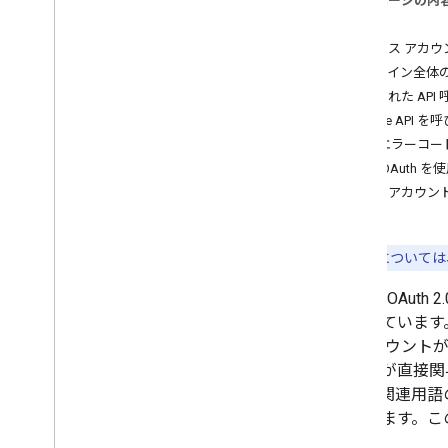
このページの内
Java
Script ウェブアプリ向け
概要
Android アプリの場合
サービス アカウ
（i
OS アプリとデスクトップ アプリの
ドメイン全体
場合）
委任された API
テレビ &デバイスアプリ
Google API 
サービス アカウント用
JWT エラーコー
付録: OAuth
クロスアカウン
<0x0
詳細については、G
Google OA
ートしています
ス アカウント
ーザーが直接関
す。（関連用語の「
を指します。こ