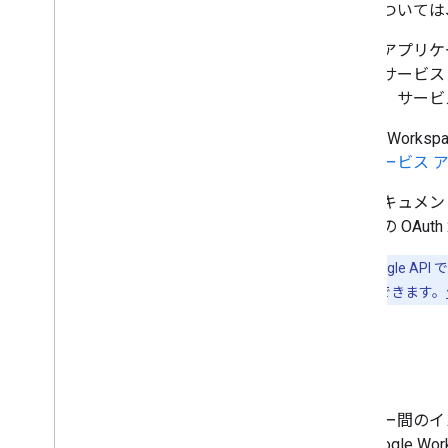
詳細については
通常、アプリケー
ョンはサービス ア
ョンは、サービス 
Google W
限をサービス 
このドキュメント
バー間の OAu
一部の Google 
エストを節約できます。
概要
サーバー間のイン
す。Google