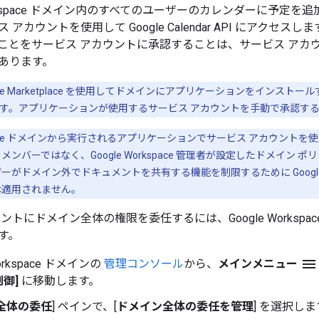
 Workspace ドメイン内のすべてのユーザーのカレンダーに予
 アカウントを使用して Google Calendar API にアク
ことをサービス アカウントに承認することは、サービス アカ
あります。
rkspace Marketplace を使用してドメインにアプリケーションをイ
す。アプリケーションが使用するサービス アカウントを手動で承認す
rkspace ドメインから実行されるアプリケーションでサービス アカウントを
ントのメンバーではなく、Google Workspace 管理者が設定したドメイン
ユーザーがドメイン外でドキュメントを共有する機能を制限するために Googl
は適用されません。
ントにドメイン全体の権限を委任するには、Google Worksp
す。
menu
Workspace ドメインの
管理コンソール
から、
メインメニュー
制御]
に移動します。
全体の委任
] ペインで、[
ドメイン全体の委任を管理
] を選択しま