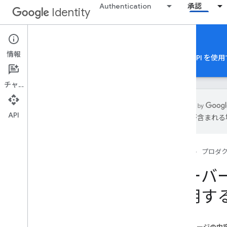
Authentication
承認
Identity
Authorization
情報
Google アカウントの認可
Google Authorization API
チャット
API
は誤りが含まれる
Google アカウントの承認
概要
ホーム
プロダ
クロスクライアント ID
OAuth 2
.
0 スコープ
サーバー
OAuth 2
.
0 ポリシー
使用す
アプリの種類別の承認に関する考慮事
項
サーバー側ウェブアプリ向け