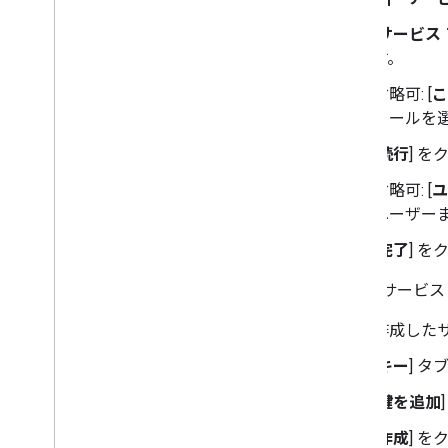
[
サービス
す。
省略可: [
こ
ロールを
[
続行
] 
省略可: [
ユ
ユーザー
[
完了
] 
次に、サービス
作成した
[
キー
] 
[
鍵を追加
[
作成
] 