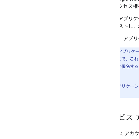
体のアクセス権
次に、アプリケー
リクエストし、
最後に、アプリケ
推奨事項:
アプリケーシ
り取りすることで、これ
作成して暗号で署名する
性があります。
そのため、アプリケーショ
す。
サービス 
サービス アカ