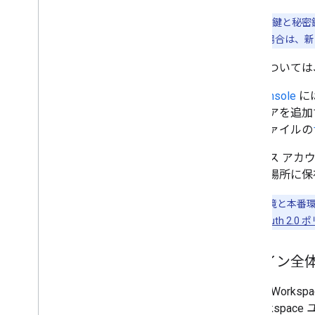
新しい公開鍵と秘密
アを紛失した場合は、新
詳細については
API Console
に
鍵のペアを追加で
ルプファイルの
サービス アカ
できる場所に保
注:
開発環境と本番環
詳しくは、
OAuth 2
ドメイン全
組織の Worksp
て Workspa