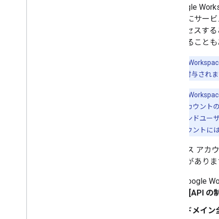
て Google
代わりにサービス
にアクセスする
呼ばれることも
注:
Google Wo
ンに自動的に付与されま
注:
Google Wo
Workspace アカウ
Workspace エンド
サービス アカウントに
サービス アカウ
る必要がありま
Google 
> [API の
[
ドメイン