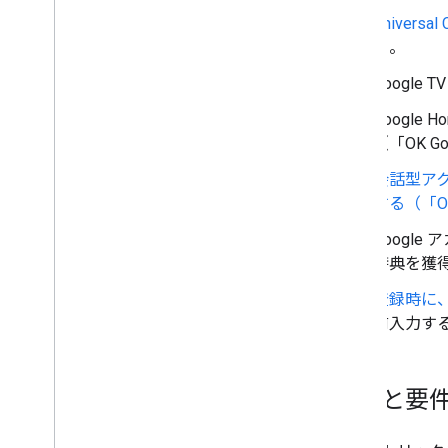
Universa
る。
Googl
Google
（「OK G
会話型アク
する（「O
Google
特典を獲
登録時に、
前入力す
機能と要