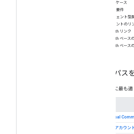
ユースケース
リンクを解除しています
機能と要件
Google アシスタント アカウントの
エージェント型開発
リンク
アカウントのリ
ユニバーサル コマース プロトコル
アカウントのリンク
OAuth リンク
OAuth ベ
リソース
OAuth ベ
エラーのモニタリング
デモアプリ
OAuth 実装を検証する
統合パス
API リファレンス
アカウント リンク API
ニーズに最も適
Google Account Linking API
パス
Universal Com
標準のアカウン