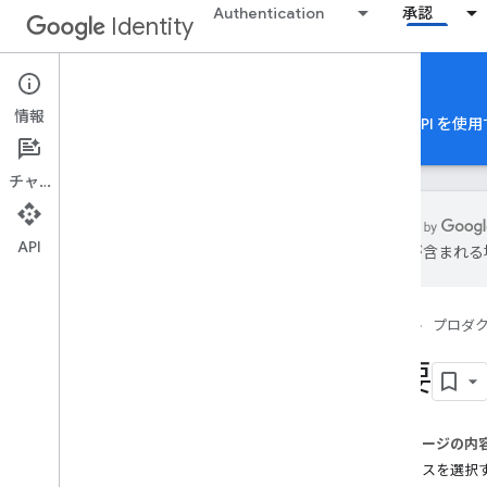
Authentication
承認
Identity
Google Account Linking
情報
Google アカウントの認可
Google Authorization API
チャット
API
は誤りが含まれる
Google アカウント リンク
概要
ホーム
プロダ
登録
機能マトリックス
概要
OAuth リンク
OAuth ベースの Google でログインの
簡素化されたリンク
このページの内
OAuth ベースのアプリ切り替えリンク
統合パスを選択
永続的なリンク