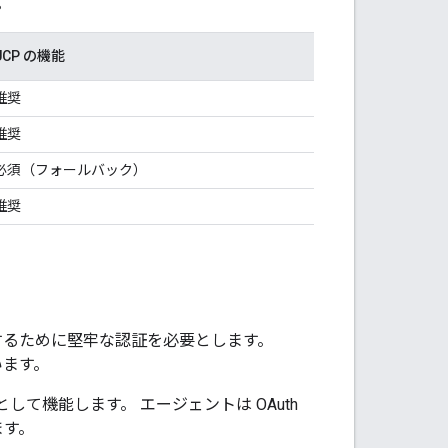
。
UCP の機能
推奨
推奨
必須（フォールバック）
推奨
スするために堅牢な認証を必要とします。
います。
として機能します。 エージェントは OAuth
ます。