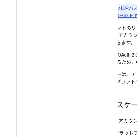
注:
これらの統合パス
細についてこちらの ド
アカウントのリ
Google ア
ともできます。
安全な OAut
クできるため、
ユーザーは、ア
って、プラット
ユースケ
Google 
プラットフ