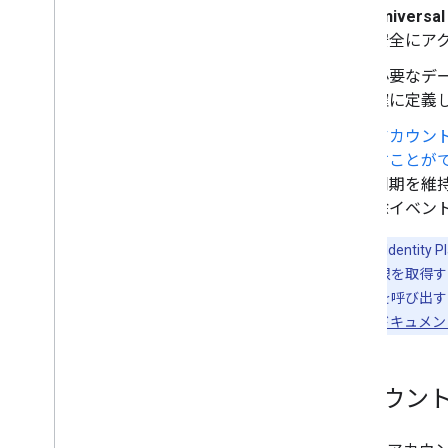
Universa
安全にア
必要なデ
確に定義
アカウン
すことが
同期を維
除イベント
注:
Google Iden
を呼び出す権限を取得する
ービスの API を呼び出
ライアントのドキュメン
アカウン