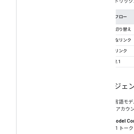
次のマトリック
リンクフロー
アプリ切り替え
効率的なリンク
OAuth リンク
OAuth 2.1
エージェン
大規模言語モデ
Google 
Model Co
2.1 ト