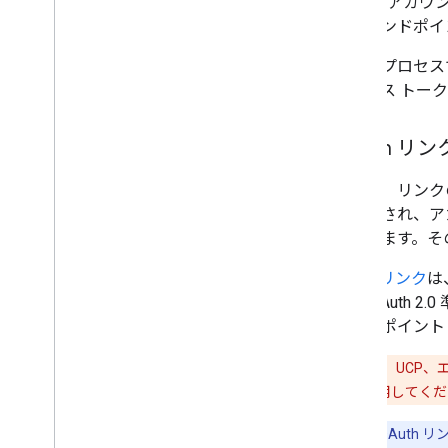
Google アカ
交換エンドポイ
リンクプロセス
アクセス トークン
OAuth リン
これは、リンク
レクトされ、ア
同意します。その
OAuth リンク
は
用の OAuth
エンドポイント
注意:
MCP、UCP、
ドフローを使用してくだ
注:
OAuth