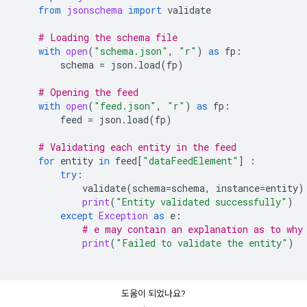
from
jsonschema
import
validate
# Loading the schema file
with
open
(
"schema.json"
,
"r"
)
as
fp
:
schema
=
json
.
load
(
fp
)
# Opening the feed
with
open
(
"feed.json"
,
"r"
)
as
fp
:
feed
=
json
.
load
(
fp
)
# Validating each entity in the feed
for
entity
in
feed
[
"dataFeedElement"
]
:
try
:
validate
(
schema
=
schema
,
instance
=
entity
)
print
(
"Entity validated successfully"
)
except
Exception
as
e
:
# e may contain an explanation as to why
print
(
"Failed to validate the entity"
)
도움이 되었나요?