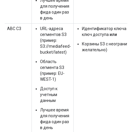
Лучшее время
для получения
фида один раз
в день
АВС С3
URL-адреса
Идентификатор ключа д
сегментов S3
ключ доступа
или
(пример:
Корзины S3 с неогранич
S3://mediafeed-
желательно)
bucket/latest)
Область
сегмента S3
(пример: EU-
WEST-1)
Доступ к
учетным
данным
Лучшее время
для получения
фида один раз
в день