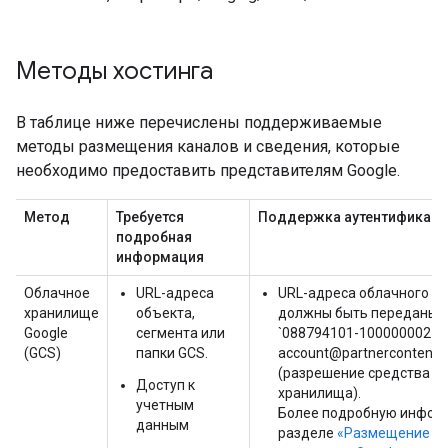
Методы хостинга
В таблице ниже перечислены поддерживаемые
методы размещения каналов и сведения, которые
необходимо предоставить представителям Google.
Метод
Требуется
Поддержка аутентификаци
подробная
информация
Облачное
URL-адреса
URL-адреса облачного х
хранилище
объекта,
должны быть переданы п
Google
сегмента или
`088794101-100000002-
(GCS)
папки GCS.
account@partnercontent.g
(разрешение средства п
Доступ к
хранилища).
учетным
Более подробную информ
данным
разделе
«Размещение ка