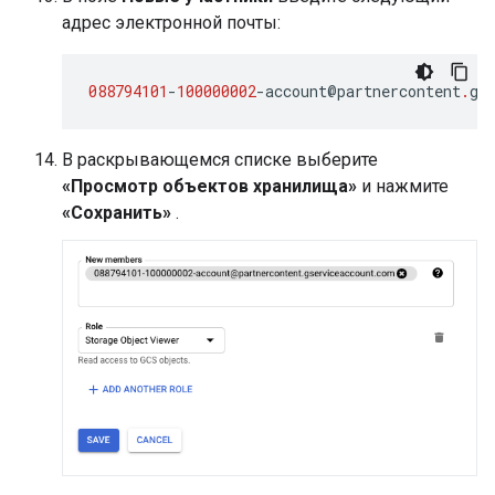
адрес электронной почты:
088794101
-
100000002
-
account
@
partnercontent
.
gs
В раскрывающемся списке выберите
«Просмотр объектов хранилища»
и нажмите
«Сохранить»
.