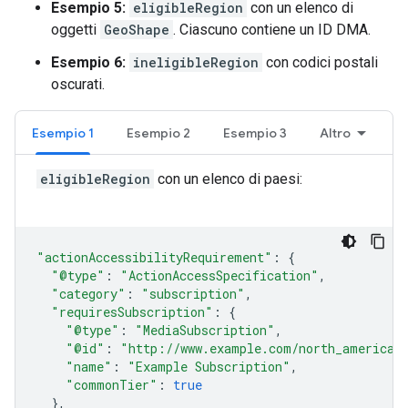
Esempio 5:
eligibleRegion
con un elenco di
oggetti
GeoShape
. Ciascuno contiene un ID DMA.
Esempio 6:
ineligibleRegion
con codici postali
oscurati.
Esempio 1
Esempio 2
Esempio 3
Altro
eligibleRegion
con un elenco di paesi:
"actionAccessibilityRequirement"
:
{
"@type"
:
"ActionAccessSpecification"
,
"category"
:
"subscription"
,
"requiresSubscription"
:
{
"@type"
:
"MediaSubscription"
,
"@id"
:
"http://www.example.com/north_america_n
"name"
:
"Example Subscription"
,
"commonTier"
:
true
},