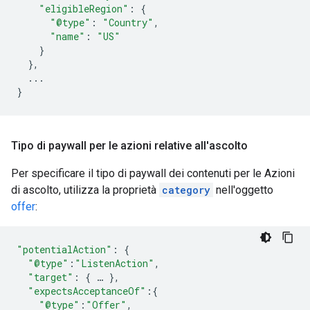
"eligibleRegion"
:
{
"@type"
:
"Country"
,
"name"
:
"US"
}
},
...
}
Tipo di paywall per le azioni relative all'ascolto
Per specificare il tipo di paywall dei contenuti per le Azioni
di ascolto, utilizza la proprietà
category
nell'oggetto
offer
:
"potentialAction"
:
{
"@type"
:
"ListenAction"
,
"target"
:
{
…
},
"expectsAcceptanceOf"
:{
"@type"
:
"Offer"
,