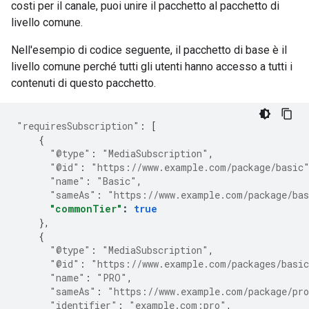
costi per il canale, puoi unire il pacchetto al pacchetto di
livello comune.
Nell'esempio di codice seguente, il pacchetto di base è il
livello comune perché tutti gli utenti hanno accesso a tutti i
contenuti di questo pacchetto.
"requiresSubscription"
:
[
{
"@type"
:
"MediaSubscription"
,
"@id"
:
"https://www.example.com/package/basic
"name"
:
"Basic"
,
"sameAs"
:
"https://www.example.com/package/ba
"commonTier"
:
true
},
{
"@type"
:
"MediaSubscription"
,
"@id"
:
"https://www.example.com/packages/basi
"name"
:
"PRO"
,
"sameAs"
:
"https://www.example.com/package/pr
"identifier"
:
"example.com:pro"
,