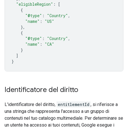
"eligibleRegion"
:
[
{
"@type"
:
"Country"
,
"name"
:
"US"
},
{
"@type"
:
"Country"
,
"name"
:
"CA"
}
]
}
Identificatore del diritto
L'identificatore del diritto,
entitlementId
, si riferisce a
una stringa che rappresenta l'accesso a un gruppo di
contenuti nel tuo catalogo multimediale. Per determinare se
un utente ha accesso ai tuoi contenuti, Google esegue i