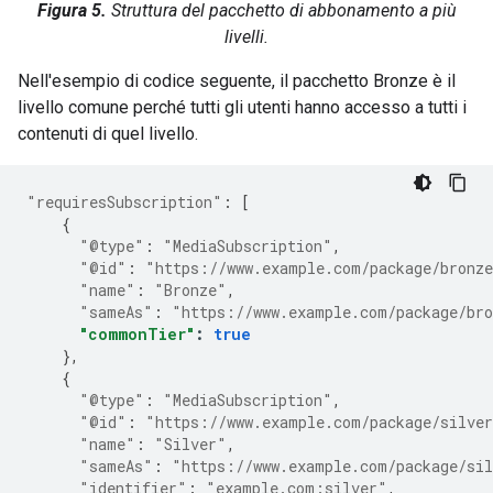
Figura 5.
Struttura del pacchetto di abbonamento a più
livelli.
Nell'esempio di codice seguente, il pacchetto Bronze è il
livello comune perché tutti gli utenti hanno accesso a tutti i
contenuti di quel livello.
"requiresSubscription"
:
[
{
"@type"
:
"MediaSubscription"
,
"@id"
:
"https://www.example.com/package/bronz
"name"
:
"Bronze"
,
"sameAs"
:
"https://www.example.com/package/br
"commonTier"
:
true
},
{
"@type"
:
"MediaSubscription"
,
"@id"
:
"https://www.example.com/package/silve
"name"
:
"Silver"
,
"sameAs"
:
"https://www.example.com/package/si
"identifier"
:
"example.com:silver"
,