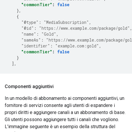
"commonTier"
:
false
},
{
"@type"
:
"MediaSubscription"
,
"@id"
:
"https://www.example.com/package/gold"
"name"
:
"Gold"
,
"sameAs"
:
"https://www.example.com/package/go
"identifier"
:
"example.com:gold"
,
"commonTier"
:
false
}
],
Componenti aggiuntivi
In un modello di abbonamento ai componenti aggiuntivi, un
fornitore di servizi consente agli utenti di espandere i
propri diritti e aggiungere canali a un abbonamento di base.
Gli utenti possono aggiungere tutti i canali che vogliono.
L'immagine seguente è un esempio della struttura del