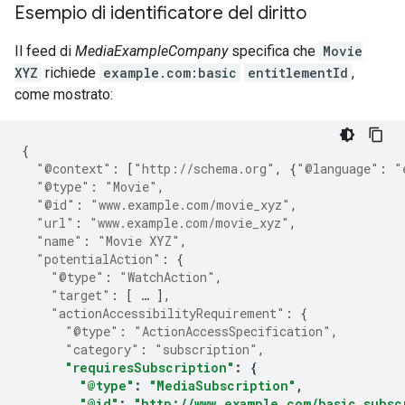
Esempio di identificatore del diritto
Il feed di
MediaExampleCompany
specifica che
Movie
XYZ
richiede
example.com:basic
entitlementId
,
come mostrato:
{
"@context"
:
[
"http://schema.org"
,
{
"@language"
:
"
"@type"
:
"Movie"
,
"@id"
:
"www.example.com/movie_xyz"
,
"url"
:
"www.example.com/movie_xyz"
,
"name"
:
"Movie XYZ"
,
"potentialAction"
:
{
"@type"
:
"WatchAction"
,
"target"
:
[
…
],
"actionAccessibilityRequirement"
:
{
"@type"
:
"ActionAccessSpecification"
,
"category"
:
"subscription"
,
"requiresSubscription"
:
{
"@type"
:
"MediaSubscription"
,
"@id"
:
"http://www.example.com/basic_subsc