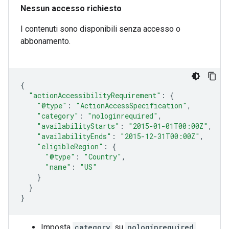
Nessun accesso richiesto
I contenuti sono disponibili senza accesso o
abbonamento.
{
"actionAccessibilityRequirement"
:
{
"@type"
:
"ActionAccessSpecification"
,
"category"
:
"nologinrequired"
,
"availabilityStarts"
:
"2015-01-01T00:00Z"
,
"availabilityEnds"
:
"2015-12-31T00:00Z"
,
"eligibleRegion"
:
{
"@type"
:
"Country"
,
"name"
:
"US"
}
}
}
Imposta
category
su
nologinrequired
.