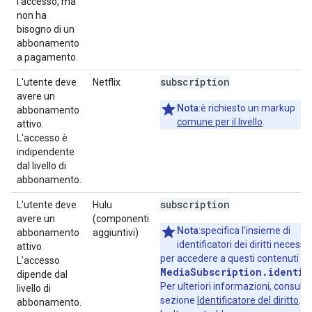
l'accesso, ma
non ha
bisogno di un
abbonamento
a pagamento.
subscription
L'utente deve
Netflix
avere un
Nota
:è richiesto un markup
abbonamento
comune per il livello
.
attivo.
L'accesso è
indipendente
dal livello di
abbonamento.
subscription
L'utente deve
Hulu
avere un
(componenti
Nota
:specifica l'insieme di
abbonamento
aggiuntivi)
identificatori dei diritti necessa
attivo.
per accedere a questi contenuti c
L'accesso
MediaSubscription.identif
dipende dal
Per ulteriori informazioni, consulta
livello di
sezione
Identificatore del diritto
.
abbonamento.