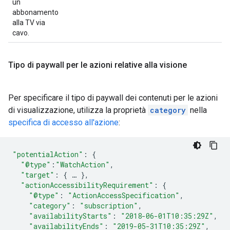
un
abbonamento
alla TV via
cavo.
Tipo di paywall per le azioni relative alla visione
Per specificare il tipo di paywall dei contenuti per le azioni
di visualizzazione, utilizza la proprietà
category
nella
specifica di accesso all'azione
:
"potentialAction"
:
{
"@type"
:
"WatchAction"
,
"target"
:
{
…
},
"actionAccessibilityRequirement"
:
{
"@type"
:
"ActionAccessSpecification"
,
"category"
:
"subscription"
,
"availabilityStarts"
:
"2018-06-01T10:35:29Z"
,
"availabilityEnds"
:
"2019-05-31T10:35:29Z"
,