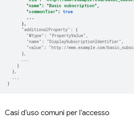
"name"
:
"Basic subscription"
,
"commonTier"
:
true
...
},
"additionalProperty"
:
{
"@type"
:
"PropertyValue"
,
"name"
:
"DisplaySubscriptionIdentifier"
,
"value"
:
"http://www.example.com/basic_subsc
},
...
}
},
...
}
Casi d'uso comuni per l'accesso