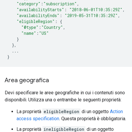
"category"
:
"subscription"
,
"availabilityStarts"
:
"2018-06-01T10:35:29Z"
,
"availabilityEnds"
:
"2019-05-31T10:35:29Z"
,
"eligibleRegion"
:
{
"@type"
:
"Country"
,
"name"
:
"US"
}
},
...
}
Area geografica
Devi specificare le aree geografiche in cui i contenuti sono
disponibili. Utilizza una o entrambe le seguenti proprietà:
La proprietà
eligibleRegion
di un oggetto
Action
access specification
. Questa proprietà è obbligatoria.
La proprietà
ineligibleRegion
di un oggetto