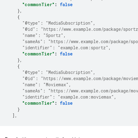
"commonTier"
:
false
},
{
"@type"
:
"MediaSubscription"
,
"@id"
:
"https://www.example.com/package/sport
"name"
:
"Sportz"
,
"sameAs"
:
"https://www.example.com/package/sp
"identifier"
:
"example.com:sportz"
,
"commonTier"
:
false
},
{
"@type"
:
"MediaSubscription"
,
"@id"
:
"https://www.example.com/package/movie
"name"
:
"Moviemax"
,
"sameAs"
:
"https://www.example.com/package/mo
"identifier"
:
"example.com:moviemax"
,
"commonTier"
:
false
}
],