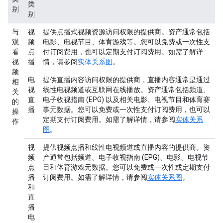
类
别
别
与
视
提供点播式视频资源访问权限的提供商。资产通常包括
观
频
电影、电视节目、体育游戏等。您可以免费或一次性支
看
点
付订阅费用，也可以定期支付订阅费用。如需了解详
视
播
情，请参阅
实体关系图
。
频
电
提供直播内容访问权限的提供商，直播内容通常是通过
相
视
线性电视频道或互联网在线播放。资产通常包括频道、
关
直
电子收视指南 (EPG) 以及相关电影、电视节目和体育赛
的
播
事元数据。您可以免费或一次性支付订阅费用，也可以
操
定期支付订阅费用。如需了解详情，请参阅
实体关系
作
图
。
视
提供视频点播和线性电视频道或直播内容的提供商。资
频
产通常包括频道、电子收视指南 (EPG)、电影、电视节
点
目和体育游戏元数据。您可以免费或一次性或定期支付
播
订阅费用。如需了解详情，请参阅
实体关系图
。
和
直
播
电