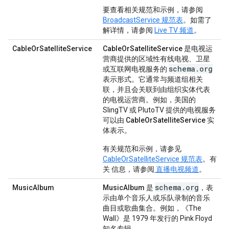
要查看相关规范和示例，请参阅
BroadcastService 规范表
。如需了
解详情，请参阅
Live TV 频道
。
CableOrSatelliteService
CableOrSatelliteService
是电视运
营商提供的区域性有线电视、卫星
schema.org
或互联网电视服务的
表示形式。它通常与频道组相关
联，并且会关联到由组织实体代表
的电视运营商。例如，美国的
SlingTV 或 PlutoTV 提供的电视服务
可以由
CableOrSatelliteService
实
体表示。
有关规范和示例，请参见
CableOrSatelliteService 规范表
。有
关 信息，请参阅
直播电视频道
。
schema.org
MusicAlbum
MusicAlbum
是
，表
示由单个音乐人或乐队录制的音乐
曲目或歌曲集合。例如，《The
Wall》是 1979 年发行的 Pink Floyd
知名专辑。