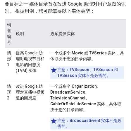
要目标之一 媒体目录旨在改进 Google 助理对用户意图的识
别。 根据用例，您可能需要以下实体类型：
销
售
说明
必须提供实体
编
号
情
提高 Google 助
一个或多个
Movie
或
TVSeries
实体，具
形
理对电视节目和
体取决于您的目录内容。
1
电影的回想度
注意
：
TVSeason
、
TVSeason
和
(TVM) 实体
TVSeason
实体不是必需的。
情
改进 Google 助
一个或多个
Organization
、
形
理对直播电视频
BroadcastService
、
2
道的回想度
TelevisionChannel
、
CableOrSatelliteService
实体，具体取
决于您的目录内容。
注意
：
BroadcastEvent
实体不是必
需的。