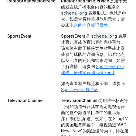
RadioBroadcastService
RadioBroadcastService
是用于无
线或在线广播电台内容的服务的
schema.org
表示形式。也就是电
台。如需查看相关规范和示例，请
参阅
电台的内容标记属性
。
schema.org
SportsEvent
SportsEvent
是
表示
体育比赛或体育比赛的完整重放。
该实体有助于捕获竞争对手或比赛
或参与球队的详细信息、比赛地点
以及比赛的开始和结束时间。如需
了解详情，请参阅
SportsEvents -
建模、最佳实践和示例 Feed
。
如需查看相关规范和示例，请参阅
SportsEvent 规范表
。
TelevisionChannel
TelevisionChannel
使用唯一标识符
（例如频道号及其在给定电视运营
商的整个频道节目单中的显示顺
序）来识别频道。例如，在 SlingTV
的美国服务阵容中，电视频道“ABC
News Now”的频道编号为 7，排在第