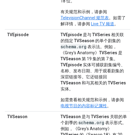
18 位。
有关规范和示例，请参阅
TelevisionChannel 规范表
。如需了
解详情，请参阅
Live TV 频道
。
TVEpisode
TVEpisode
是与
TVSeries
相关联
的指定
TVSeason
的单个剧集的
schema.org
表示法。例如，
《Grey's Anatomy》
TVSeries
是
TVSeason
第 19 集的第 7 集。
TVEpisode
实体可捕获剧集编号、
名称、发布日期、用于观看剧集的
深层链接等。它还链接回
TVSeason
和与其相关的
TVSeries
实体。
如需查看相关规范和示例，请参阅
电视节目的内容标记属性
。
TVSeason
TVSeason
是与
TVSeries
关联的单
schema.org
个剧季的
表示形式。
例如，《Grey's Anatomy》
TVSeries
的《Season 18》有 20