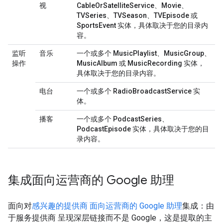
视
CableOrSatelliteService
、
Movie
、
TVSeries
、
TVSeason
、
TVEpisode
或
SportsEvent
实体，具体取决于您的目录内
容。
监听
音乐
一个或多个
MusicPlaylist
、
MusicGroup
、
操作
MusicAlbum
或
MusicRecording
实体，
具体取决于您的目录内容。
电台
一个或多个
RadioBroadcastService
实
体。
播客
一个或多个
PodcastSeries
、
PodcastEpisode
实体，具体取决于您的目
录内容。
集成面向运营商的 Google 助理
面向对
感兴趣的提供商 面向运营商的 Google 助理
集成：由
于服务提供商 呈现深层链接而不是 Google，这是提取的主