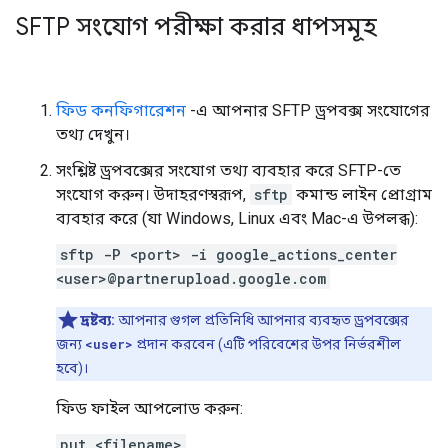
SFTP সংযোগ পরীক্ষা করার ধাপসমূহ
ফিড কনফিগারেশন
-এ আপনার SFTP ড্রপবক্স সংযোগের
তথ্য দেখুন।
সংশ্লিষ্ট ড্রপবক্সের সংযোগ তথ্য ব্যবহার করে SFTP-তে
সংযোগ করুন। উদাহরণস্বরূপ,
sftp
কমান্ড লাইন প্রোগ্রাম
ব্যবহার করে (যা Windows, Linux এবং Mac-এ উপলব্ধ):
sftp -P <port> -i google_actions_center
<user>@partnerupload.google.com
দ্রষ্টব্য:
আপনার গুগল প্রতিনিধি আপনার ব্যবহৃত ড্রপবক্সের
জন্য
<user>
প্রদান করবেন (এটি পরিবেশের উপর নির্ভরশীল
হবে)।
ফিড ফাইল আপলোড করুন:
put <filename>