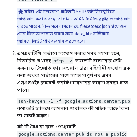
দ্রষ্টব্য:
এই উদাহরণে, ফাইলটি SFTP রুট ডিরেক্টরিতে
আপলোড করা হয়েছে। আপনি একটি নির্দিষ্ট ডিরেক্টরিতে আপলোড
করতে পারেন, কিন্তু মনে রাখবেন যে, filesetdesc.json প্রয়োজন
এমন ফিড আপলোড করার সময়
data_file
তালিকায়
অ্যাবসোলিউট পাথ ব্যবহার করতে হবে।
এসএফটিপি সার্ভারে সংযোগ করার সময় সমস্যা হলে,
বিস্তারিত তথ্যসহ
sftp -v
কমান্ডটি চালানোর চেষ্টা
করুন। নেটওয়ার্ক ফায়ারওয়াল দ্বারা বহির্গামী সংযোগ ব্লক
করা অথবা সার্ভারের সাথে সামঞ্জস্যপূর্ণ নয় এমন
এসএসএইচ ক্লায়েন্ট কনফিগারেশনের কারণে সমস্যা হতে
পারে।
ssh-keygen -l -f google_actions_center.pub
কমান্ডটি চালিয়ে আপনার পাবলিক কী সঠিক আছে কিনা
তা যাচাই করুন।
কী-টি বৈধ না হলে, প্রোগ্রামটি
google_actions_center.pub is not a public