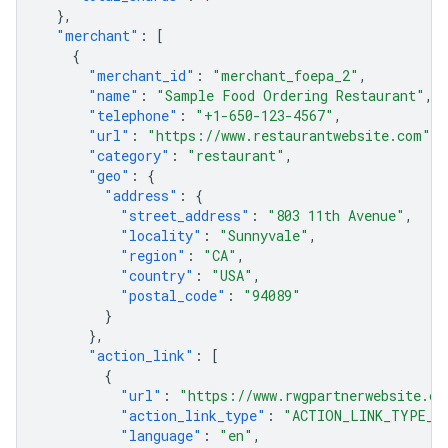
},
"merchant"
:
[
{
"merchant_id"
:
"merchant_foepa_2"
,
"name"
:
"Sample Food Ordering Restaurant"
,
"telephone"
:
"+1-650-123-4567"
,
"url"
:
"https://www.restaurantwebsite.com"
,
"category"
:
"restaurant"
,
"geo"
:
{
"address"
:
{
"street_address"
:
"803 11th Avenue"
,
"locality"
:
"Sunnyvale"
,
"region"
:
"CA"
,
"country"
:
"USA"
,
"postal_code"
:
"94089"
}
},
"action_link"
:
[
{
"url"
:
"https://www.rwgpartnerwebsite.co
"action_link_type"
:
"ACTION_LINK_TYPE_O
"language"
:
"en"
,