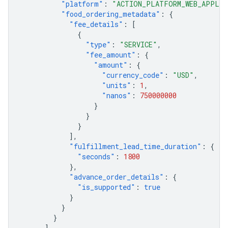
"platform"
:
"ACTION_PLATFORM_WEB_APPLIC
"food_ordering_metadata"
:
{
"fee_details"
:
[
{
"type"
:
"SERVICE"
,
"fee_amount"
:
{
"amount"
:
{
"currency_code"
:
"USD"
,
"units"
:
1
,
"nanos"
:
750000000
}
}
}
],
"fulfillment_lead_time_duration"
:
{
"seconds"
:
1800
},
"advance_order_details"
:
{
"is_supported"
:
true
}
}
}
]