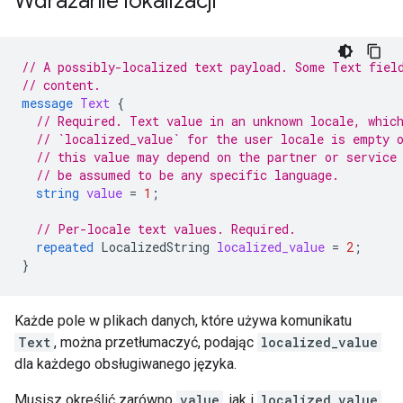
Wdrażanie lokalizacji
// A possibly-localized text payload. Some Text fiel
// content.
message
Text
{
// Required. Text value in an unknown locale, whic
// `localized_value` for the user locale is empty 
// this value may depend on the partner or service
// be assumed to be any specific language.
string
value
=
1
;
// Per-locale text values. Required.
repeated
LocalizedString
localized_value
=
2
;
}
Każde pole w plikach danych, które używa komunikatu
Text
, można przetłumaczyć, podając
localized_value
dla każdego obsługiwanego języka.
Musisz określić zarówno
value
, jak i
localized_value
.