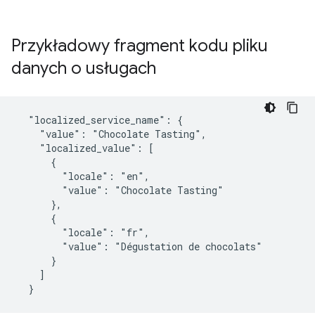
Przykładowy fragment kodu pliku
danych o usługach
  "localized_service_name": {

    "value": "Chocolate Tasting",

    "localized_value": [

      {

        "locale": "en",

        "value": "Chocolate Tasting"

      },

      {

        "locale": "fr",

        "value": "Dégustation de chocolats"

      }

    ]

  }