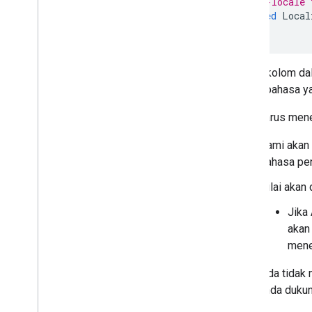
// Per-locale 
repeated
Local
}
Setiap kolom d
setiap bahasa y
Anda harus men
Kami akan
bahasa pe
Nilai akan
Jika 
akan
menen
Jika Anda tidak
yang Anda duku