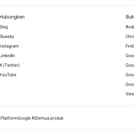
Hubungkan
Buil
Blog
And
Bluesky
Chr
Instagram
Fire
LinkedIn
Goog
X (Twitter)
Goog
YouTube
Goog
Goog
View
 Platform
Google AI
Semua produk