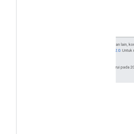
Kecuali dinyatakan lain, k
Lisensi Apache 2.0
. Untuk
afiliasinya.
Terakhir diperbarui pada 2