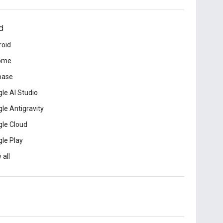
d
roid
ome
base
le AI Studio
le Antigravity
le Cloud
le Play
 all