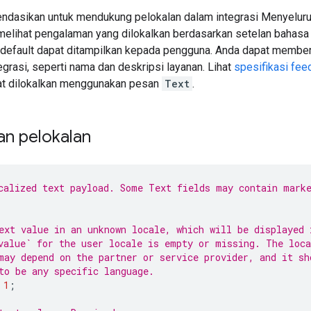
ndasikan untuk mendukung pelokalan dalam integrasi Menyeluruh
elihat pengalaman yang dilokalkan berdasarkan setelan bahasa 
s default dapat ditampilkan kepada pengguna. Anda dapat member
grasi, seperti nama dan deskripsi layanan. Lihat
spesifikasi fee
at dilokalkan menggunakan pesan
Text
.
n pelokalan
calized text payload. Some Text fields may contain mark
ext value in an unknown locale, which will be displayed 
value` for the user locale is empty or missing. The loca
may depend on the partner or service provider, and it sh
to be any specific language.
1
;