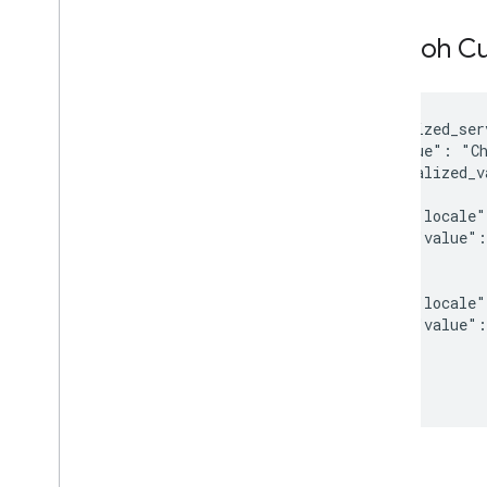
Contoh Cu
  "localized_ser
    "value": "Ch
    "localized_v
      {

        "locale"
        "value":
      },

      {

        "locale"
        "value":
      }

    ]

  }