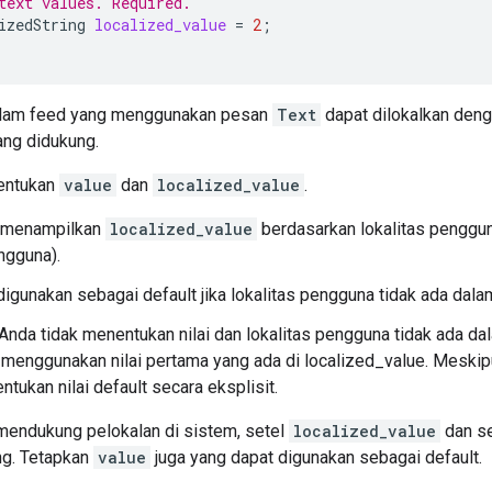
text values. Required.
izedString
localized_value
=
2
;
alam feed yang menggunakan pesan
Text
dapat dilokalkan de
ang didukung.
entukan
value
dan
localized_value
.
 menampilkan
localized_value
berdasarkan lokalitas penggun
ngguna).
 digunakan sebagai default jika lokalitas pengguna tidak ada dal
Anda tidak menentukan nilai dan lokalitas pengguna tidak ada dal
 menggunakan nilai pertama yang ada di localized_value. Meskip
tukan nilai default secara eksplisit.
 mendukung pelokalan di sistem, setel
localized_value
dan s
ng. Tetapkan
value
juga yang dapat digunakan sebagai default.