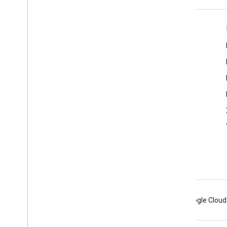
Info Produk
Persyaratan Layanan
Android
Chrome
Firebase
Google Cloud