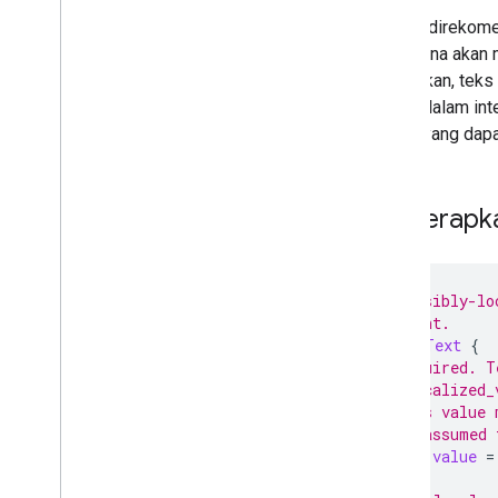
Mengautentikasi dengan Maps
Sangat direkome
Booking API
Pengguna akan m
Mengkueri status penjual melalui
API
ditetapkan, tek
Praktik Terbaik
kolom dalam inte
Mengompresi File Feed
kolom yang dap
File Feed Shard
Menentukan Teks yang
Dilokalkan
Menerapka
Portal Partner
Dukungan
// A possibly-lo
// content.
message
Text
{
// Required. T
// `localized_
// this value 
// be assumed 
string
value
=