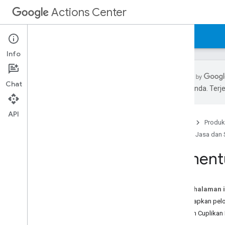
Actions Center
Actions Center
Iklan Jasa dan Servis Menyeluruh
Info
Chat
pilihan Anda. Te
Ringkasan dan Kelayakan
Kebijakan
API
Beranda
Produk
Langkah-langkah Integrasi
Iklan Jasa dan
Referensi dan Contoh
Umpan
Menentu
Booking Server API (REST)
Contoh Kode Server Pemesanan
Update Real-Time (REST)
Pada halaman i
Referensi dan Tutorial
Menerapkan pelo
Menetapkan waktu pemesanan di
Contoh Cuplikan
awal minimum