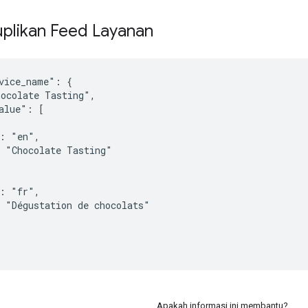
plikan Feed Layanan
vice_name": {

ocolate Tasting",

alue": [

: "en",

 "Chocolate Tasting"

: "fr",

 "Dégustation de chocolats"

Apakah informasi ini membantu?