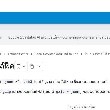
Google ใช้เทคโนโลยี AI เพื่อแปลเนื้อหาเป็นภาษาที่คุณต้องการ การแปลโดย 
์
Actions Center
Local Services Ads End-to-End
โฆษณาบริการในพื้น
ล์ฟีด
ล์
.json
หรือ
.pb3
โดยใช้ gzip ก่อนอัปโหลด ซึ่งจะช่วยลดขนาดไบต์ข
ี
gzip
และอัปโหลดทีละไฟล์ (เช่น มี
gzip *.json
) กลุ่มฟีดที่บีบอัด
ข้อมูลนี้มีประโยชน์ไหม