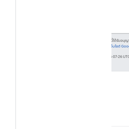
API
ค้นหาสถานะผู้ขายผ่าน API
แนวทางปฏิบัติแนะนำ
บีบอัดไฟล์ฟีด
ไฟล์ฟีดที่แบ่ง
ระบุข้อความที่แปลแล้ว
เนื้อหาของหน้าเว็บนี้ได้รับอนุ
พอร์ทัลของพาร์ทเนอร์
ละเอียดที่
นโยบายเว็บไซต์ Go
การสนับสนุน
อัปเดตล่าสุด 2025-07-26 UT