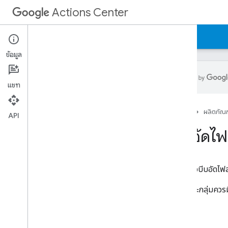
Actions Center
Actions Center
โฆษณาบริการในพื้นที่แบบครบวงจร
ข้อมูล
แชท
ภาพรวมและการมีสิทธิ์
หน้าแรก
ผลิตภัณฑ
นโยบาย
API
ขั้นตอนการผสานรวม
บีบอัดไฟ
ข้อมูลอ้างอิงและตัวอย่าง
ฟีด
Booking Server API (REST)
ระบบอาจบีบอัดไฟ
ตัวอย่างโค้ดเซิร์ฟเวอร์การจอง
การอัปเดตแบบเรียลไทม์ (REST)
ไฟล์แต่ละกลุ่มควรม
ข้อมูลอ้างอิงและบทแนะนำ
กำหนดเวลาขั้นต่ำในการจองล่วงหน้า
ตรวจสอบสิทธิ์ด้วย Maps Booking