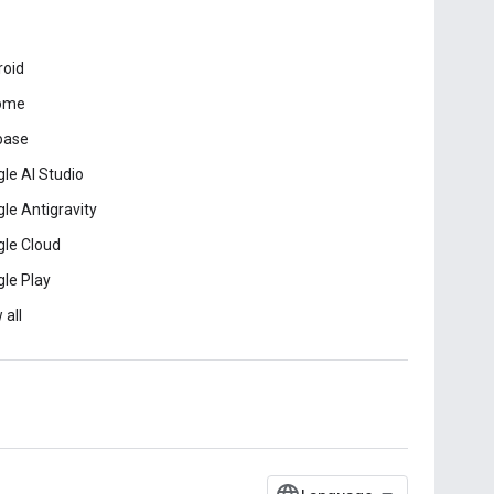
roid
ome
base
le AI Studio
le Antigravity
le Cloud
le Play
 all