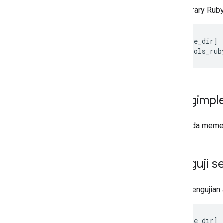
Buat library Rub
$
cd
[
base_dir
]
$
grpc_tools_rub
Mengimple
Jika Anda memer
Menguji se
Untuk pengujian 
$
cd
[
base_dir
]