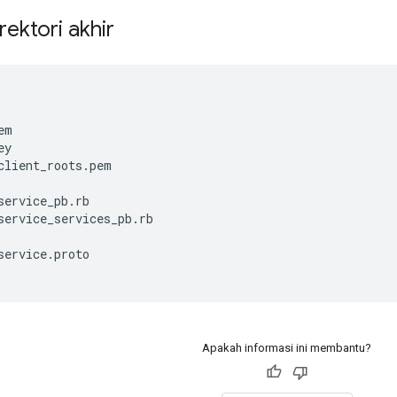
rektori akhir
em
ey
client_roots
.
pem
service_pb
.
rb
service_services_pb
.
rb
service
.
proto
Apakah informasi ini membantu?