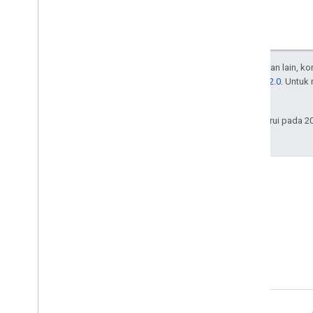
Kecuali dinyatakan lain, k
Lisensi Apache 2.0
. Untuk
afiliasinya.
Terakhir diperbarui pada 2