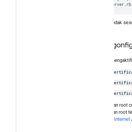
$
ruby
server
.
rb
Hal ini tidak se
Mengonfigu
Untuk mengaktifk
certific
certific
certific
Kumpulan root ce
kumpulan root te
Google Internet 