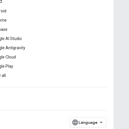
d
roid
ome
base
le AI Studio
le Antigravity
le Cloud
le Play
 all