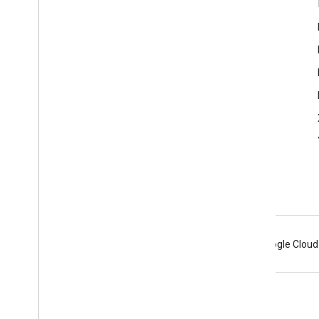
Info Produk
Persyaratan Layanan
Android
Chrome
Firebase
Google Cloud
Persyaratan
Privasi
Manage cookies