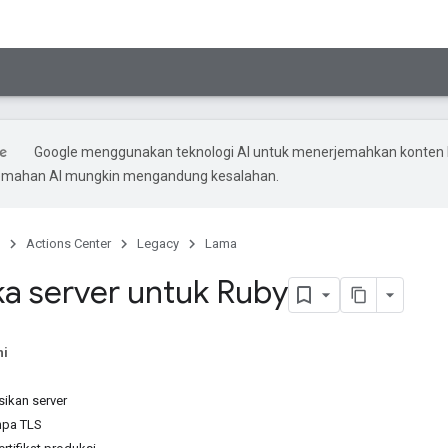
Google menggunakan teknologi AI untuk menerjemahkan konten
rjemahan AI mungkin mengandung kesalahan.
Actions Center
Legacy
Lama
a server untuk Ruby
ni
ikan server
npa TLS