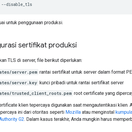
--
disable_tls
suai untuk penggunaan produksi.
rasi sertifikat produksi
an TLS di server, file berikut diperlukan:
ates/server.pem
rantai sertifikat untuk server dalam format P
ates/server.key
kunci pribadi untuk rantai sertifikat server
ates/trusted_client_roots.pem
root certificate yang diperc
rtificate klien tepercaya digunakan saat mengautentikasi klien
percaya ini dari otoritas seperti
Mozilla
atau menginstal
kumpula
Authority G2
. Dalam kasus terakhir, Anda mungkin harus memperba