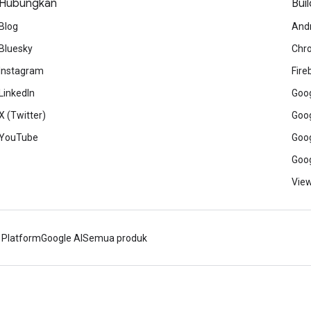
Hubungkan
Buil
Blog
And
Bluesky
Chr
Instagram
Fire
LinkedIn
Goog
X (Twitter)
Goog
YouTube
Goog
Goog
View
 Platform
Google AI
Semua produk