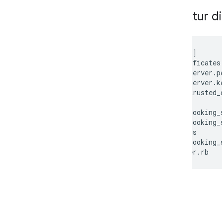
Struktur di
[
base_dir
]
├──
certificates
├──
server
.
p
├──
server
.
k
└──
trusted_
├──
lib
├──
booking_
└──
booking_
├──
protos
└──
booking_
└──
server
.
rb