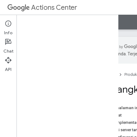
Actions Center
Actions Center
Lama
Info
Chat
pilihan Anda. Te
Ringkasan lama
Panduan
API
Beranda
Produk
Referensi
Sampel
Kerangk
Contoh kode Server Pemesanan
g
RPC v2
g
RPC v0
Pada halaman i
Contoh feed awal
Prasyarat
Contoh feed awal layanan kesehatan
Mengimplementas
Menguji server ta