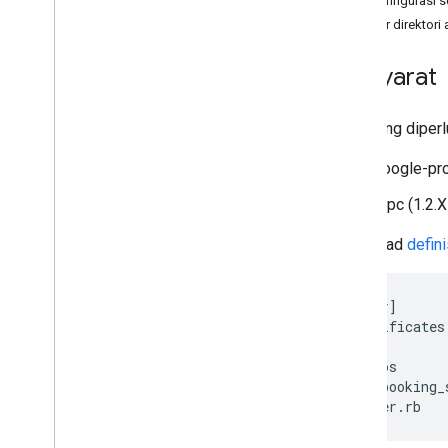
Mengonfigurasi se
Struktur direktori 
Prasyarat
Gem yang diperl
google-pro
grpc (1.2.X
Download
defini
[
base_dir
]
├──
certificates
├──
lib
├──
protos
└──
booking_
└──
server
.
rb