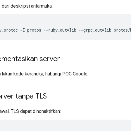
y dari deskripsi antarmuka:
y_protoc
-
I
protos
--
ruby_out
=
lib
--
grpc_out
=
lib
protos
/
mentasikan server
lukan kode kerangka, hubungi POC Google.
rver tanpa TLS
awal, TLS dapat dinonaktifkan: