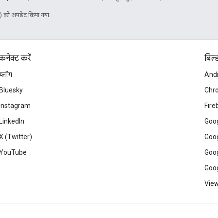
 को अपडेट किया गया.
कनेक्ट करें
बिल्
ब्लॉग
And
Bluesky
Chr
Instagram
Fire
LinkedIn
Goog
X (Twitter)
Goog
YouTube
Goog
Goog
View