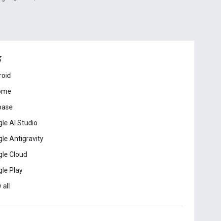
ड
roid
ome
base
le AI Studio
le Antigravity
le Cloud
le Play
 all