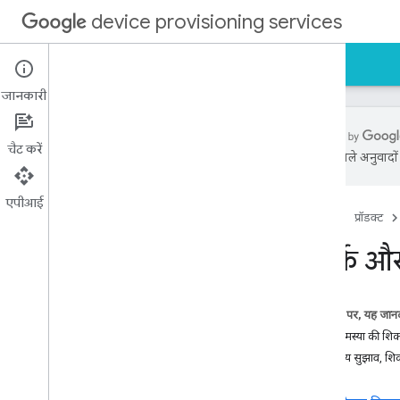
device provisioning services
होम पेज
गाइड
रेफ़रंस
सहायता
जानकारी
चैट करें
एआई से मिले अनुवादों म
संपर्क और सुझाव
अक्सर पूछे जाने वाले सवाल
एपीआई
होम पेज
प्रॉडक्ट
संपर्क औ
इस पेज पर, यह जानक
किसी समस्या की शिक
कोई अन्य सुझाव, शि