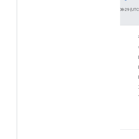
आखिरी बार 2025-08-29 (UTC)
प्रॉडक्ट की जानकारी
सेवा की शर्तें
इस्तेमाल करने की सीमा
कीमत