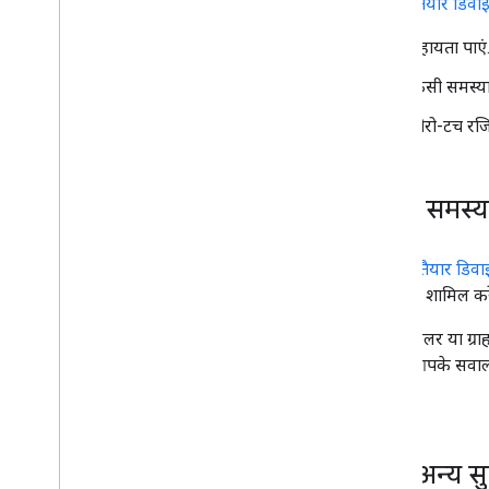
पहले से तैयार डिवा
सहायता पाएं
किसी समस्या 
ज़ीरो-टच रजि
किसी समस्य
'पहले से तैयार डिवा
जानकारी शामिल करें
अगर रीसेलर या ग्र
करें तो आपके सवाल
भेजें.
कोई अन्य स