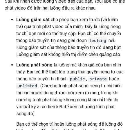
Sau khi nhận được luồng video đến của bạn, YouTube có thể
phát video đó trên hai luồng đầu ra khác nhau:
Luồng giám sát
cho phép bạn xem trước (và kiểm
tra) quá trình phát video của mình. Đây là luồng riêng
tư chỉ bạn mới có thể truy cập. Bạn chỉ có thể chuyển
thông báo truyền tin sang giai đoạn
testing
nếu
luồng giám sát của thông báo truyền tin đó đang bật.
Luồng giám sát không hiển thị điểm chèn quảng cáo.
Luồng phát sóng
là luồng mà khán giả của bạn nhìn
thấy. Bạn có thể thiết lập trạng thái quyền riêng tư của
thông báo truyền tin thành
public
,
private
hoặc
unlisted
. (Chương trình phát sóng riêng tư chỉ hiển
thị cho người dùng được mời xem rõ ràng, trong khi
chương trình phát sóng không công khai chỉ hiển thị
với bất kỳ ai có liên kết để xem chương trình phát
sóng đó).
Bạn có thể chọn trì hoãn luồng phát sóng để luồng đó