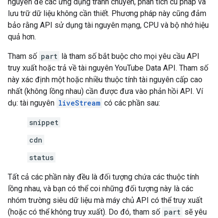
nguyên để các ứng dụng tránh chuyển, phân tích cú pháp và
lưu trữ dữ liệu không cần thiết. Phương pháp này cũng đảm
bảo rằng API sử dụng tài nguyên mạng, CPU và bộ nhớ hiệu
quả hơn.
Tham số
part
là tham số bắt buộc cho mọi yêu cầu API
truy xuất hoặc trả về tài nguyên
YouTube Data API
. Tham số
này xác định một hoặc nhiều thuộc tính tài nguyên cấp cao
nhất (không lồng nhau) cần được đưa vào phản hồi API. Ví
dụ: tài nguyên
liveStream
có các phần sau:
snippet
cdn
status
Tất cả các phần này đều là đối tượng chứa các thuộc tính
lồng nhau, và bạn có thể coi những đối tượng này là các
nhóm trường siêu dữ liệu mà máy chủ API có thể truy xuất
(hoặc có thể không truy xuất). Do đó, tham số
part
sẽ yêu