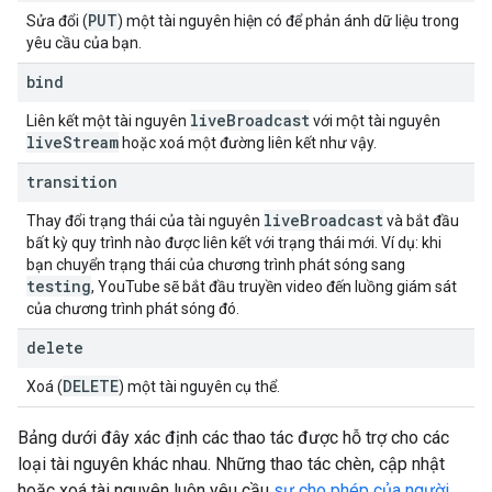
PUT
Sửa đổi (
) một tài nguyên hiện có để phản ánh dữ liệu trong
yêu cầu của bạn.
bind
live
Broadcast
Liên kết một tài nguyên
với một tài nguyên
live
Stream
hoặc xoá một đường liên kết như vậy.
transition
live
Broadcast
Thay đổi trạng thái của tài nguyên
và bắt đầu
bất kỳ quy trình nào được liên kết với trạng thái mới. Ví dụ: khi
bạn chuyển trạng thái của chương trình phát sóng sang
testing
, YouTube sẽ bắt đầu truyền video đến luồng giám sát
của chương trình phát sóng đó.
delete
DELETE
Xoá (
) một tài nguyên cụ thể.
Bảng dưới đây xác định các thao tác được hỗ trợ cho các
loại tài nguyên khác nhau. Những thao tác chèn, cập nhật
hoặc xoá tài nguyên luôn yêu cầu
sự cho phép của người