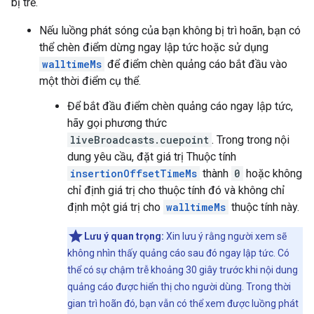
bị trễ.
Nếu luồng phát sóng của bạn không bị trì hoãn, bạn có
thể chèn điểm dừng ngay lập tức hoặc sử dụng
walltimeMs
để điểm chèn quảng cáo bắt đầu vào
một thời điểm cụ thể.
Để bắt đầu điểm chèn quảng cáo ngay lập tức,
hãy gọi phương thức
liveBroadcasts.cuepoint
. Trong trong nội
dung yêu cầu, đặt giá trị Thuộc tính
insertionOffsetTimeMs
thành
0
hoặc không
chỉ định giá trị cho thuộc tính đó và không chỉ
định một giá trị cho
walltimeMs
thuộc tính này.
Lưu ý quan trọng:
Xin lưu ý rằng người xem sẽ
không nhìn thấy quảng cáo sau đó ngay lập tức. Có
thể có sự chậm trễ khoảng 30 giây trước khi nội dung
quảng cáo được hiển thị cho người dùng. Trong thời
gian trì hoãn đó, bạn vẫn có thể xem được luồng phát