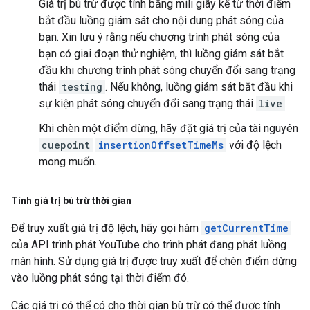
Giá trị bù trừ được tính bằng mili giây kể từ thời điểm
bắt đầu luồng giám sát cho nội dung phát sóng của
bạn. Xin lưu ý rằng nếu chương trình phát sóng của
bạn có giai đoạn thử nghiệm, thì luồng giám sát bắt
đầu khi chương trình phát sóng chuyển đổi sang trạng
thái
testing
. Nếu không, luồng giám sát bắt đầu khi
sự kiện phát sóng chuyển đổi sang trạng thái
live
.
Khi chèn một điểm dừng, hãy đặt giá trị của tài nguyên
cuepoint
insertionOffsetTimeMs
với độ lệch
mong muốn.
Tính giá trị bù trừ thời gian
Để truy xuất giá trị độ lệch, hãy gọi hàm
getCurrentTime
của API trình phát YouTube cho trình phát đang phát luồng
màn hình. Sử dụng giá trị được truy xuất để chèn điểm dừng
vào luồng phát sóng tại thời điểm đó.
Các giá trị có thể có cho thời gian bù trừ có thể được tính