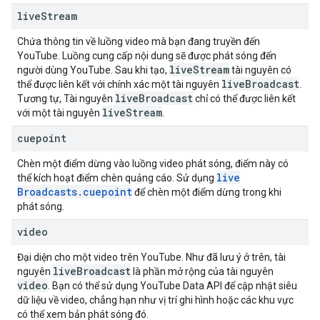
live
Stream
Chứa thông tin về luồng video mà bạn đang truyền đến
YouTube. Luồng cung cấp nội dung sẽ được phát sóng đến
live
Stream
người dùng YouTube. Sau khi tạo,
tài nguyên có
live
Broadcast
thể được liên kết với chính xác một tài nguyên
.
live
Broadcast
Tương tự, Tài nguyên
chỉ có thể được liên kết
live
Stream
với một tài nguyên
.
cuepoint
Chèn một điểm dừng vào luồng video phát sóng, điểm này có
live
thể kích hoạt điểm chèn quảng cáo. Sử dụng
Broadcasts
.
cuepoint
để chèn một điểm dừng trong khi
phát sóng.
video
Đại diện cho một video trên YouTube. Như đã lưu ý ở trên, tài
live
Broadcast
nguyên
là phần mở rộng của tài nguyên
video
. Bạn có thể sử dụng YouTube Data API để cập nhật siêu
dữ liệu về video, chẳng hạn như vị trí ghi hình hoặc các khu vực
có thể xem bản phát sóng đó.