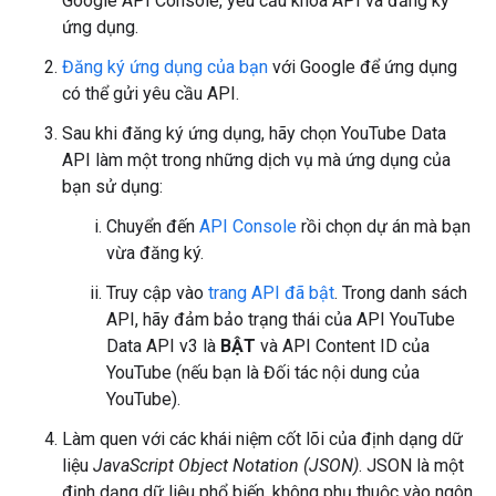
Google API Console
, yêu cầu khoá API và đăng ký
ứng dụng.
Đăng ký ứng dụng của bạn
với Google để ứng dụng
có thể gửi yêu cầu API.
Sau khi đăng ký ứng dụng, hãy chọn
YouTube Data
API
làm một trong những dịch vụ mà ứng dụng của
bạn sử dụng:
Chuyển đến
API Console
rồi chọn dự án mà bạn
vừa đăng ký.
Truy cập vào
trang API đã bật
. Trong danh sách
API, hãy đảm bảo trạng thái của API YouTube
Data API v3 là
BẬT
và API Content ID của
YouTube (nếu bạn là Đối tác nội dung của
YouTube).
Làm quen với các khái niệm cốt lõi của định dạng dữ
liệu
JavaScript Object Notation (JSON)
. JSON là một
định dạng dữ liệu phổ biến, không phụ thuộc vào ngôn