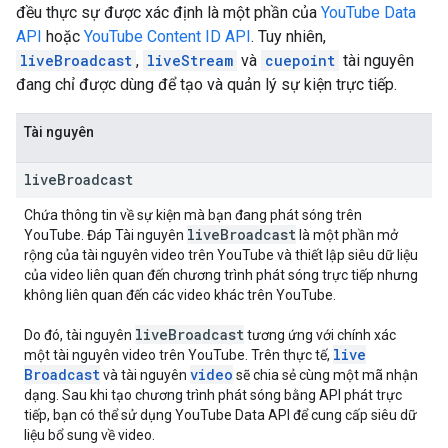
đều thực sự được xác định là một phần của
YouTube Data
API
hoặc
YouTube Content ID API
. Tuy nhiên,
liveBroadcast
,
liveStream
và
cuepoint
tài nguyên
đang chỉ được dùng để tạo và quản lý sự kiện trực tiếp.
Tài nguyên
live
Broadcast
Chứa thông tin về sự kiện mà bạn đang phát sóng trên
live
Broadcast
YouTube. Đáp Tài nguyên
là một phần mở
rộng của tài nguyên video trên YouTube và thiết lập siêu dữ liệu
của video liên quan đến chương trình phát sóng trực tiếp nhưng
không liên quan đến các video khác trên YouTube.
live
Broadcast
Do đó, tài nguyên
tương ứng với chính xác
live
một tài nguyên video trên YouTube. Trên thực tế,
Broadcast
video
và tài nguyên
sẽ chia sẻ cùng một mã nhận
dạng. Sau khi tạo chương trình phát sóng bằng API phát trực
tiếp, bạn có thể sử dụng YouTube Data API để cung cấp siêu dữ
liệu bổ sung về video.