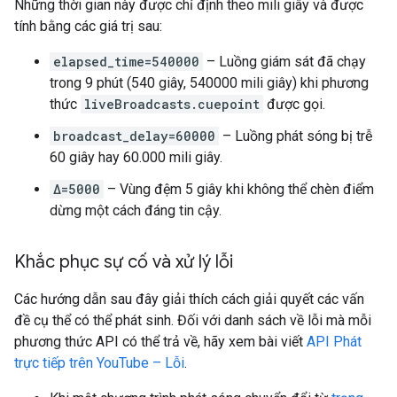
Những thời gian này được chỉ định theo mili giây và được
tính bằng các giá trị sau:
elapsed_time=540000
– Luồng giám sát đã chạy
trong 9 phút (540 giây, 540000 mili giây) khi phương
thức
liveBroadcasts.cuepoint
được gọi.
broadcast_delay=60000
– Luồng phát sóng bị trễ
60 giây hay 60.000 mili giây.
Δ=5000
– Vùng đệm 5 giây khi không thể chèn điểm
dừng một cách đáng tin cậy.
Khắc phục sự cố và xử lý lỗi
Các hướng dẫn sau đây giải thích cách giải quyết các vấn
đề cụ thể có thể phát sinh. Đối với danh sách về lỗi mà mỗi
phương thức API có thể trả về, hãy xem bài viết
API Phát
trực tiếp trên YouTube – Lỗi
.