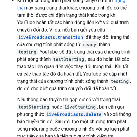
Khi một chương trình phát sóng chuyển đổi từ
trạng
thái
này sang trạng thái khác, chương trình đó có thể
tạm thời được chỉ định trạng thái khác trong khi
YouTube hoàn tất các hành động liên kết với quá trình
chuyển đổi đó. Ví dụ: nếu bạn gửi yêu cầu
liveBroadcasts.transition
để thay đổi trạng thái
của chương trình phát sóng từ
ready
thành
testing
, YouTube sẽ đặt trạng thái của chương trình
phát sóng thành
testStarting
, sau đó hoàn tất các
thao tác liên quan đến việc thay đổi trạng thái. Khi tất
cả các thao tác đó đã hoàn tất, YouTube sẽ cập nhật
trạng thái của chương trình phát sóng thành
testing
,
do đó cho biết quá trình chuyển đổi đã hoàn tất.
Nếu thông báo truyền tin gặp sự cố với trạng thái
testStarting
hoặc
liveStarting
, bạn cần gọi
phương thức
liveBroadcasts.delete
và xoá thông
báo truyền tin đó. Sau đó, tạo một chương trình phát
sóng mới, ràng buộc chương trình đó với sự kiện phát
trực tiếp của bạn và tiếp tục quy trình kiểm tra.