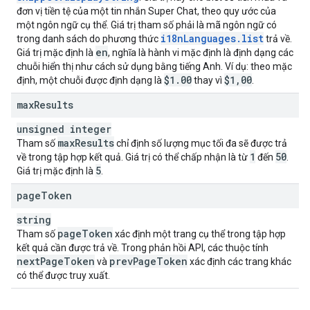
đơn vị tiền tệ của một tin nhắn Super Chat, theo quy ước của
một ngôn ngữ cụ thể. Giá trị tham số phải là mã ngôn ngữ có
i18n
Languages
.
list
trong danh sách do phương thức
trả về.
en
Giá trị mặc định là
, nghĩa là hành vi mặc định là định dạng các
chuỗi hiển thị như cách sử dụng bằng tiếng Anh. Ví dụ: theo mặc
$1
.
00
$1
,
00
định, một chuỗi được định dạng là
thay vì
.
max
Results
unsigned integer
max
Results
Tham số
chỉ định số lượng mục tối đa sẽ được trả
1
50
về trong tập hợp kết quả. Giá trị có thể chấp nhận là từ
đến
.
5
Giá trị mặc định là
.
page
Token
string
page
Token
Tham số
xác định một trang cụ thể trong tập hợp
kết quả cần được trả về. Trong phản hồi API, các thuộc tính
next
Page
Token
prev
Page
Token
và
xác định các trang khác
có thể được truy xuất.