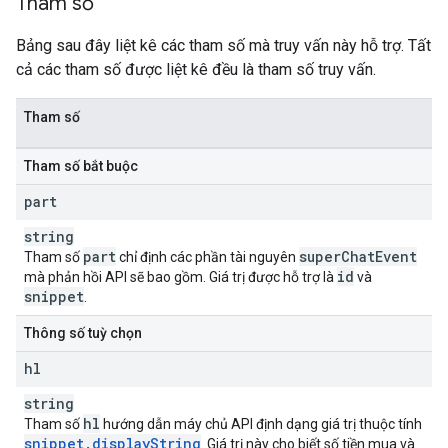
Tham số
Bảng sau đây liệt kê các tham số mà truy vấn này hỗ trợ. Tất
cả các tham số được liệt kê đều là tham số truy vấn.
Tham số
Tham số bắt buộc
part
string
part
super
Chat
Event
Tham số
chỉ định các phần tài nguyên
id
mà phản hồi API sẽ bao gồm. Giá trị được hỗ trợ là
và
snippet
.
Thông số tuỳ chọn
hl
string
hl
Tham số
hướng dẫn máy chủ API định dạng giá trị thuộc tính
snippet
.
display
String
. Giá trị này cho biết số tiền mua và