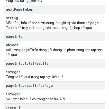
Etag của tài nguyên này.
next
Page
Token
string
page
Mã thông báo có thể được dùng làm giá trị của tham số
Token
để truy xuất trang tiếp theo trong tập hợp kết quả.
page
Info
object
page
Info
Đối tượng
đóng gói thông tin phân trang cho tập hợp
kết quả.
page
Info
.
total
Results
integer
Tổng số kết quả trong tập hợp kết quả.
page
Info
.
results
Per
Page
integer
Số lượng kết quả có trong phản hồi API.
items[]