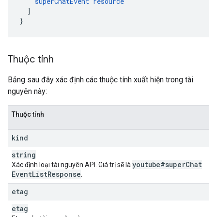
superChatEvent
resource
]
}
Thuộc tính
Bảng sau đây xác định các thuộc tính xuất hiện trong tài
nguyên này:
Thuộc tính
kind
string
youtube#super
Chat
Xác định loại tài nguyên API. Giá trị sẽ là
Event
List
Response
.
etag
etag