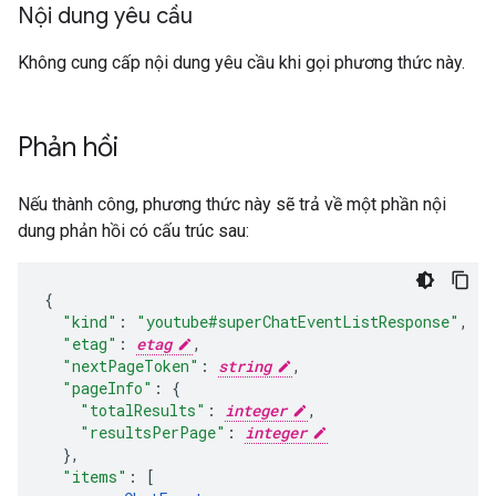
Nội dung yêu cầu
Không cung cấp nội dung yêu cầu khi gọi phương thức này.
Phản hồi
Nếu thành công, phương thức này sẽ trả về một phần nội
dung phản hồi có cấu trúc sau:
"kind"
:
"youtube#superChatEventListResponse"
,
"etag"
:
etag
,
"nextPageToken"
:
string
,
"pageInfo"
:
"totalResults"
:
integer
,
"resultsPerPage"
:
integer
}
,
"items"
:
[