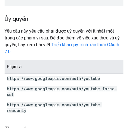
Ủy quyền
Yêu cầu này yêu cầu phải được uỷ quyền với ít nhất một
trong các phạm vi sau. Để đọc thêm về việc xác thực và uỷ
quyền, hãy xem bài viết
Triển khai quy trình xác thực OAuth
2.0
.
Phạm vi
https:
/
/
www
.
googleapis
.
com
/
auth
/
youtube
https:
/
/
www
.
googleapis
.
com
/
auth
/
youtube
.
force-
ssl
https:
/
/
www
.
googleapis
.
com
/
auth
/
youtube
.
readonly