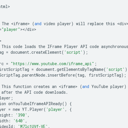
html
>

The
<
iframe
>
(
and
video
player
)
will
replace
this
<
div
=
"player"
><
/
div
>

This
code
loads
the
IFrame
Player
API
code
asynchronou
ag
=
document
.
createElement
(
'script'
);
rc
=
"https://www.youtube.com/iframe_api"
;
irstScriptTag
=
document
.
getElementsByTagName
(
'script'
)
ScriptTag
.
parentNode
.
insertBefore
(
tag
,
firstScriptTag
);
This
function
creates
an
<
iframe
>
(
and
YouTube
player
)
after
the
API
code
downloads
.
layer
;
ion
onYouTubeIframeAPIReady
()
{
yer
=
new
YT
.
Player
(
'player'
,
{
eight
:
'390'
,
idth
:
'640'
,
ideoId
:
'M7lc1UVf-VE'
,