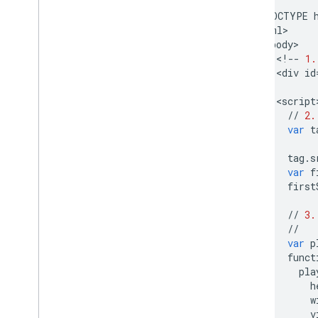
<
!
DOCTYPE
<
html
<
body
<
!--
1.
<
div
id
<
script
//
2.
var
t
tag
.
s
var
f
first
//
3.
//
var
p
funct
pla
h
w
v