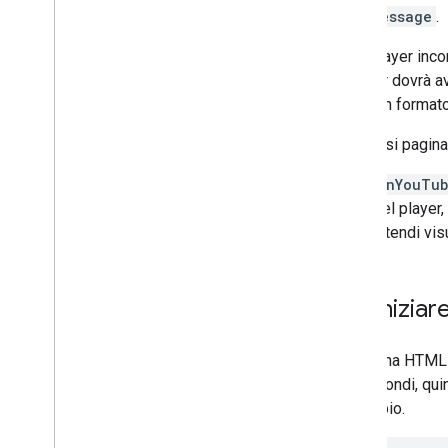
postMessage
.
Per i player inco
il player dovrà a
player in format
Qualsiasi pagina
onYouTub
del player,
intendi vis
Per iniziar
La pagina HTML d
sei secondi, qui
l'esempio.