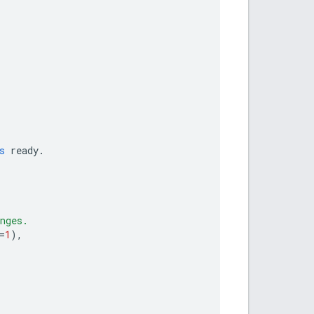
s
ready
.
nges.
=
1
),