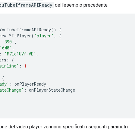
ouTubeIframeAPIReady
dell'esempio precedente:
YouTubeIframeAPIReady
()
{
new
YT
.
Player
(
'player'
,
{
'390'
,
'640'
,
:
'M7lc1UVf-VE'
,
ars
:
{
sinline'
:
1
{
ady'
:
onPlayerReady
,
ateChange'
:
onPlayerStateChange
ione del video player vengono specificati i seguenti parametri: