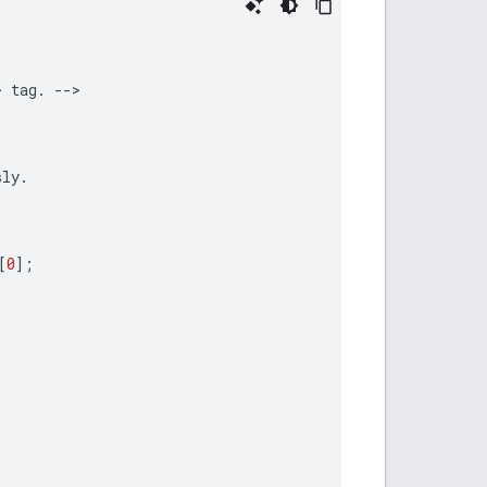
>
tag
.
--
sly
.
[
0
];