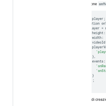
la funzione
onY
var
player
;
function
on
player
=
height
:
width
:
videoId
playerV
'play
},
events
:
'onRe
'onSt
}
});
}
In fase di creaz