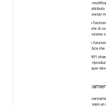
la modific
L'attributo
browser m
La funzio
parte di co
funzione c
La funzio
indica che 
L'API chia
in riproduz
player dev
Caricament
Dopo il caricame
potrai creare un