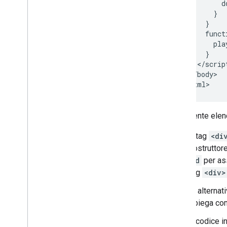
d
}
}
funct
pla
}
<
/
scrip
<
/
body
>

<
/
html
>
Il seguente elenc
Il tag
<di
costruttor
id
per ass
tag
<div>
In alternat
spiega co
Il codice 