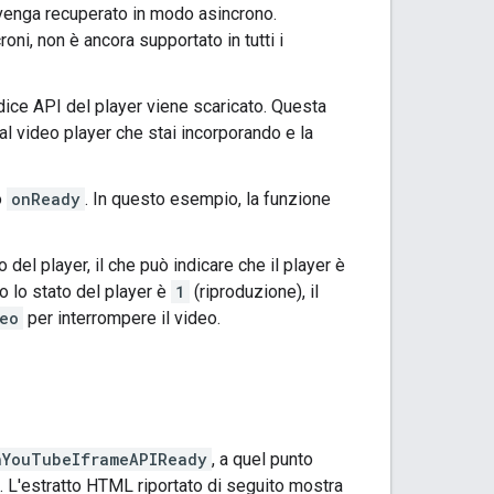
 venga recuperato in modo asincrono.
ni, non è ancora supportato in tutti i
dice API del player viene scaricato. Questa
 al video player che stai incorporando e la
o
onReady
. In questo esempio, la funzione
del player, il che può indicare che il player è
o lo stato del player è
1
(riproduzione), il
eo
per interrompere il video.
nYouTubeIframeAPIReady
, a quel punto
a. L'estratto HTML riportato di seguito mostra