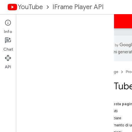
YouTube
IFrame Player API
Riferimento
Esempi
Assistenza
Info
Chat
traduzioni generat
IFrame API
Parametri del player
API
Home page
Pro
API per dispositivi mobili
You
Tube
Libreria i
OS Helper
Su questa pagi
Requisiti
Per iniziare
Caricamento di u