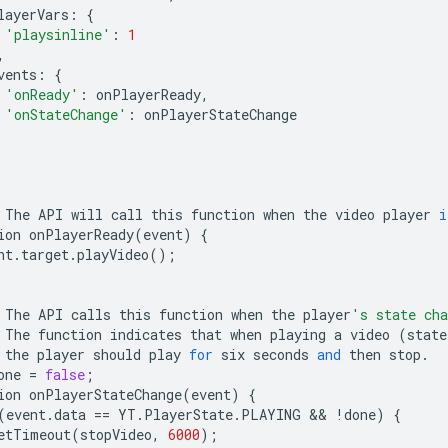
layerVars
:
{
'playsinline'
:
1
,
vents
:
{
'onReady'
:
onPlayerReady
,
'onStateChange'
:
onPlayerStateChange
The
API
will
call
this
function
when
the
video
player
i
ion
onPlayerReady
(
event
)
{
nt
.
target
.
playVideo
();
The
API
calls
this
function
when
the
player
's state cha
The
function
indicates
that
when
playing
a
video
(
state
the
player
should
play
for
six
seconds
and
then
stop
.
one
=
false
;
ion
onPlayerStateChange
(
event
)
{
(
event
.
data
==
YT
.
PlayerState
.
PLAYING
 && 
!
done
)
{
etTimeout
(
stopVideo
,
6000
);