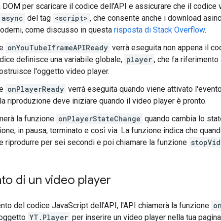
a DOM per scaricare il codice dell'API e assicurare che il codice
async
del tag
<script>
, che consente anche i download asincro
oderni, come discusso in questa
risposta di Stack Overflow
.
ne
onYouTubeIframeAPIReady
verrà eseguita non appena il co
dice definisce una variabile globale,
player
, che fa riferimento
ostruisce l'oggetto video player.
ne
onPlayerReady
verrà eseguita quando viene attivato l'event
la riproduzione deve iniziare quando il video player è pronto.
merà la funzione
onPlayerStateChange
quando cambia lo stato 
ione, in pausa, terminato e così via. La funzione indica che quand
e riprodurre per sei secondi e poi chiamare la funzione
stopVid
o di un video player
nto del codice JavaScript dell'API, l'API chiamerà la funzione
o
 oggetto
YT.Player
per inserire un video player nella tua pagin