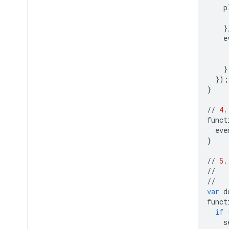
p
}
e
}
});
}
//
4.
funct
eve
}
//
5.
//
//
var
d
funct
if
s