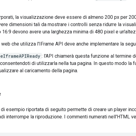
rporati, la visualizzazione deve essere di almeno 200 px per 200 p
vere dimensioni tali da mostrare i controlli senza ridurre la visua
o 16:9 devono avere una larghezza minima di 480 pixel e un'altez
 web che utilizza l'IFrame API deve anche implementare la segu
eIframeAPIReady
: l'API chiamerà questa funzione al termine 
 consentendoti di utilizzarla nella tua pagina. In questo modo la 
ualizzare al caricamento della pagina.
e
i esempio riportata di seguito permette di creare un player inco
ndi interrompe la riproduzione. I commenti numerati nell'HTML ve