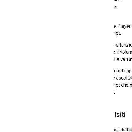
Operazioni
Funzioni
L'IFrame Player 
JavaScript.
Tramite le funzio
regolare il volu
eventi che verra
Questa guida spi
scrivere ascoltat
JavaScript che p
il player.
Requisiti
Il browser dell'