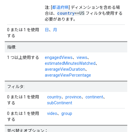
注:
[
都道府県
] ディメンションを含める場
country
==US
合は、
フィルタも使用する
必要があります。
0 または 1 を使用
日
、
月
する
指標:
1 つ以上使用する
engagedViews
、
views
、
estimatedMinutesWatched
、
averageViewDuration
、
averageViewPercentage
フィルタ:
0 または 1 を使用
country
、
province
、
continent
、
する
subContinent
0 または 1 を使用
video
、
group
する
並べ替えオプション：