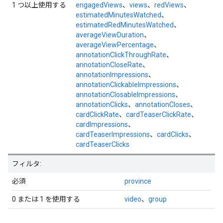
1 つ以上使用する
engagedViews
、
views
、
redViews
、
estimatedMinutesWatched
、
estimatedRedMinutesWatched
、
averageViewDuration
、
averageViewPercentage
、
annotationClickThroughRate
、
annotationCloseRate
、
annotationImpressions
、
annotationClickableImpressions
、
annotationClosableImpressions
、
annotationClicks
、
annotationCloses
、
cardClickRate
、
cardTeaserClickRate
、
cardImpressions
、
cardTeaserImpressions
、
cardClicks
、
cardTeaserClicks
フィルタ:
必須
province
0 または 1 を使用する
video
、
group