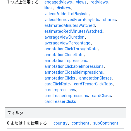
1 つ以上使用する
engagedViews
、
views
、
redViews
、
likes
、
dislikes
、
videosAddedToPlaylists
、
videosRemovedFromPlaylists
、
shares
、
estimatedMinutesWatched
、
estimatedRedMinutesWatched
、
averageViewDuration
、
averageViewPercentage
、
annotationClickThroughRate
、
annotationCloseRate
、
annotationImpressions
、
annotationClickableImpressions
、
annotationClosableImpressions
、
annotationClicks
、
annotationCloses
、
cardClickRate
、
cardTeaserClickRate
、
cardImpressions
、
cardTeaserImpressions
、
cardClicks
、
cardTeaserClicks
フィルタ:
0 または 1 を使用する
country
、
continent
、
subContinent