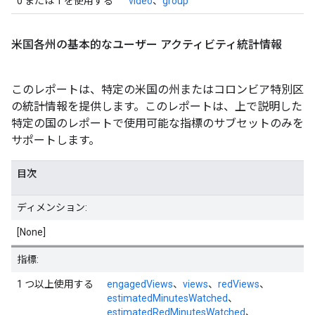
0 または 1 を使用する
video
、
group
米国各州の基本的なユーザー アクティビティ統計情報
このレポートは、特定の米国の州またはコロンビア特別区
の統計情報を提供します。このレポートは、上で説明した
特定の国のレポートで使用可能な指標のサブセットのみを
サポートします。
目次
ディメンション:
[None]
指標:
1 つ以上使用する
engagedViews
、
views
、
redViews
、
estimatedMinutesWatched
、
estimatedRedMinutesWatched
、