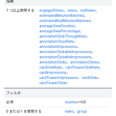
指標:
1 つ以上使用する
engagedViews
、
views
、
redViews
、
estimatedMinutesWatched
、
estimatedRedMinutesWatched
、
averageViewDuration
、
averageViewPercentage
、
annotationClickThroughRate
、
annotationCloseRate
、
annotationImpressions
、
annotationClickableImpressions
、
annotationClosableImpressions
、
annotationClicks
、
annotationCloses
、
cardClickRate
、
cardTeaserClickRate
、
cardImpressions
、
cardTeaserImpressions
、
cardClicks
、
cardTeaserClicks
フィルタ:
必須
country
==US
0 または 1 を使用する
video
、
group