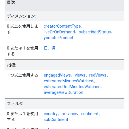
目次
ディメンション:
0 以上を使用しま
creatorContentType
、
す
liveOrOnDemand
、
subscribedStatus
、
youtubeProduct
0 または 1 を使用
日
、
月
する
指標:
1 つ以上使用する
engagedViews
、
views
、
redViews
、
estimatedMinutesWatched
、
estimatedRedMinutesWatched
、
averageViewDuration
フィルタ:
0 または 1 を使用
country
、
province
、
continent
、
する
subContinent