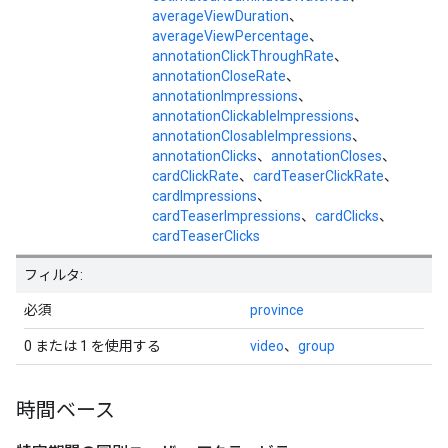
averageViewDuration
、
averageViewPercentage
、
annotationClickThroughRate
、
annotationCloseRate
、
annotationImpressions
、
annotationClickableImpressions
、
annotationClosableImpressions
、
annotationClicks
、
annotationCloses
、
cardClickRate
、
cardTeaserClickRate
、
cardImpressions
、
cardTeaserImpressions
、
cardClicks
、
cardTeaserClicks
フィルタ:
必須
province
0 または 1 を使用する
video
、
group
時間ベース