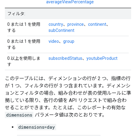
averageViewPercentage
フィルタ:
0 または 1 を使用
country
、
province
、
continent
、
する
subContinent
0 または 1 を使用
video
、
group
する
0 以上を使用しま
subscribedStatus
、
youtubeProduct
す
このテーブルには、ディメンションの行が 2 つ、指標の行
が 1 つ、フィルタの行が 3 つ含まれています。ディメンシ
ョンとフィルタの場合、組み合わせが表の使用ルールに準
拠している限り、各行の値を API リクエストで組み合わ
せることができます。たとえば、このレポートの有効な
dimensions
パラメータ値は次のとおりです。
dimensions=day