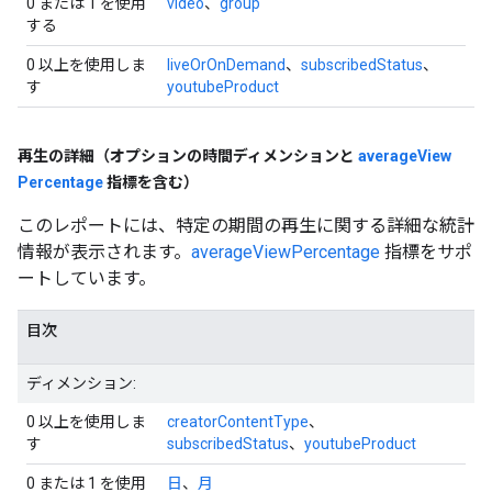
0 または 1 を使用
video
、
group
する
0 以上を使用しま
liveOrOnDemand
、
subscribedStatus
、
す
youtubeProduct
再生の詳細（オプションの時間ディメンションと
average
View
Percentage
指標を含む）
このレポートには、特定の期間の再生に関する詳細な統計
情報が表示されます。
averageViewPercentage
指標をサポ
ートしています。
目次
ディメンション:
0 以上を使用しま
creatorContentType
、
す
subscribedStatus
、
youtubeProduct
0 または 1 を使用
日
、
月