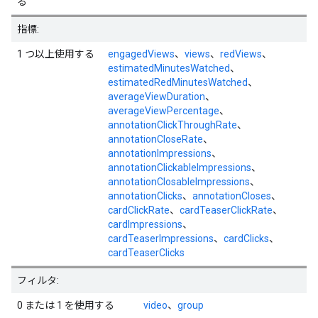
る
指標:
1 つ以上使用する
engagedViews
、
views
、
redViews
、
estimatedMinutesWatched
、
estimatedRedMinutesWatched
、
averageViewDuration
、
averageViewPercentage
、
annotationClickThroughRate
、
annotationCloseRate
、
annotationImpressions
、
annotationClickableImpressions
、
annotationClosableImpressions
、
annotationClicks
、
annotationCloses
、
cardClickRate
、
cardTeaserClickRate
、
cardImpressions
、
cardTeaserImpressions
、
cardClicks
、
cardTeaserClicks
フィルタ:
0 または 1 を使用する
video
、
group